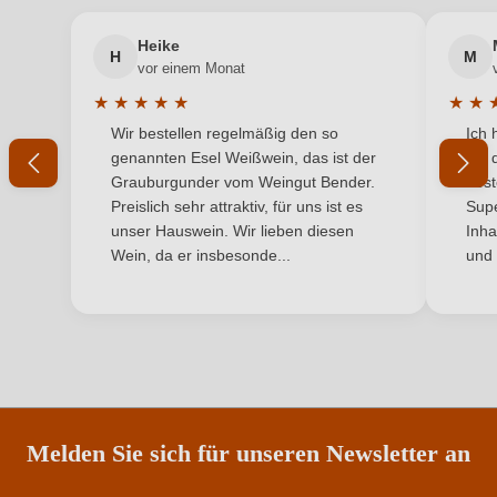
Land
Österreich
Heike
H
M
Ihre E-Mail-Adresse
vor einem Monat
Qualität
Perlwein
★
★
★
★
★
★
★
Durchschnittliche Bewertung von 5 von 5 Sternen
Durchs
Wir bestellen regelmäßig den so
Ich 
Rebsorte
Ihr Passwort
Weißer Burgunder
genannten Esel Weißwein, das ist der
mit 
Grauburgunder vom Weingut Bender.
best
Traubenfarbe
Weiß
Ich habe mein Passwort vergessen
Preislich sehr attraktiv, für uns ist es
Supe
unser Hauswein. Wir lieben diesen
Inha
Weinart
Perl- & Schaumwein
Wein, da er insbesonde...
und 
ANMELDEN
Melden Sie sich für unseren Newsletter an