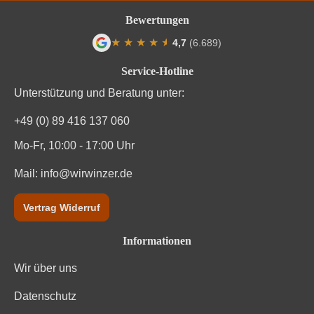
Bewertungen
★
★
★
★
★
★
4,7
(6.689)
Durchschnittliche Bewertung von 4.7 von
Service-Hotline
Unterstützung und Beratung unter:
+49 (0) 89 416 137 060
Mo-Fr, 10:00 - 17:00 Uhr
Mail:
info@wirwinzer.de
Vertrag Widerruf
Informationen
Wir über uns
Datenschutz