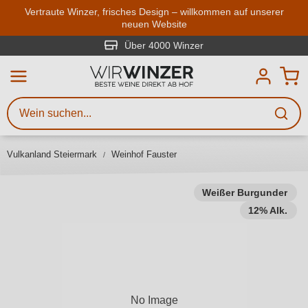
Zum Hauptinhalt springen
Vertraute Winzer, frisches Design – willkommen auf unserer
neuen Website
Weinsuche
Mindestens 3 Zeichen eingeben
Über 4000 Winzer
Beschreiben Sie, welchen Wein
Sie suchen – ob nach Geschmack,
Anlass, Weinnamen, Rebsorte,
Vulkanland Steiermark
Weinhof Fauster
Region, Winzer oder anderen
Kriterien.
Weißer Burgunder
12% Alk.
No Image