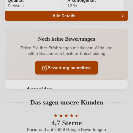
Qualität
Alkoholgehalt
Perlwein
12 %
Alle Details
Produktnummer
2227005000
Noch keine Bewertungen
Alkoholgehalt in %
12 %
Teilen Sie Ihre Erfahrungen mit diesem Wein und
helfen Sie anderen bei ihrer Entscheidung.
Allergene
Enthält Sulfite
Bewertung schreiben
Flaschenverschluss
Sekt/Champagnerkorken
Hersteller
Fauster
Anmelden
Hersteller
Weinhof Fauster, Gießelsdorf 3, 8354 St.Anna am
Bewertungen können nur von angemeldeten
Das sagen unsere Kunden
adresse
Aigen, Österreich
Benutzern abgegeben werden. Bitte loggen Sie sich
ein, oder erstellen Sie einen neuen Account.
Inhalt
★
★
★
★
★
★
0,75 L
4,7 Sterne
Durchschnittliche Bewertung von 4.7 
Jahrgang
2019
Basierend auf 6.689 Google Bewertungen
Neuer Kunde?
Neuer Kunde?