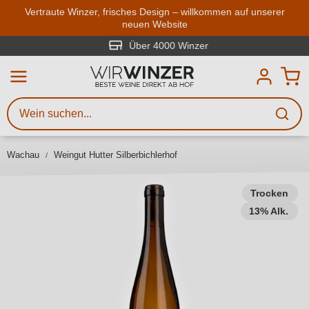
Zum Hauptinhalt springen
Vertraute Winzer, frisches Design – willkommen auf unserer
neuen Website
Weinsuche
Mindestens 3 Zeichen eingeben
Über 4000 Winzer
Beschreiben Sie, welchen Wein
Sie suchen – ob nach Geschmack,
Anlass, Weinnamen, Rebsorte,
Wachau
Weingut Hutter Silberbichlerhof
Region, Winzer oder anderen
Kriterien.
Trocken
13% Alk.