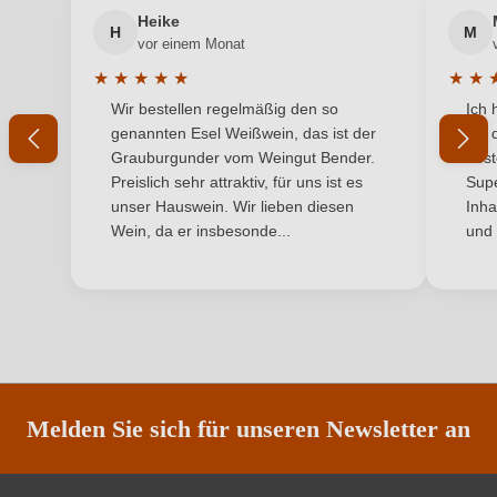
Land
Österreich
Heike
H
M
Ihre E-Mail-Adresse
vor einem Monat
Qualität
Landwein
★
★
★
★
★
★
★
Durchschnittliche Bewertung von 5 von 5 Sternen
Durchs
Wir bestellen regelmäßig den so
Ich 
Region
Ihr Passwort
Niederösterreich
genannten Esel Weißwein, das ist der
mit 
Grauburgunder vom Weingut Bender.
best
Weinart
Weißwein
Ich habe mein Passwort vergessen
Preislich sehr attraktiv, für uns ist es
Supe
unser Hauswein. Wir lieben diesen
Inha
Wein, da er insbesonde...
und 
ANMELDEN
Melden Sie sich für unseren Newsletter an