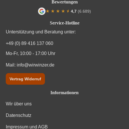
Bewertungen
★
★
★
★
★
★
4,7
(6.689)
Durchschnittliche Bewertung von 4.7 von
Service-Hotline
Unterstützung und Beratung unter:
+49 (0) 89 416 137 060
Mo-Fr, 10:00 - 17:00 Uhr
Mail:
info@wirwinzer.de
Vertrag Widerruf
Informationen
Wir über uns
Datenschutz
Impressum und AGB