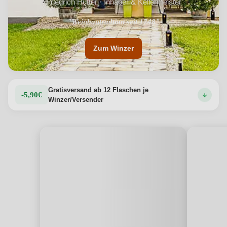
Friedrich Hutter · Inhaber & Kellermeister
"Weinbautradtion seit 1748"
Zum Winzer
Gratisversand ab 12 Flaschen je
-5,90€
Winzer/Versender