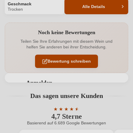
Geschmack
Alle Details
Trocken
Produktnummer
1799001000
Noch keine Bewertungen
Alkoholgehalt in %
13 %
Teilen Sie Ihre Erfahrungen mit diesem Wein und
helfen Sie anderen bei ihrer Entscheidung.
Allergene
Enthält Sulfite
Bewertung schreiben
Geschmack
Trocken
Hersteller
Hutter Silberbichlerhof
Anmelden
Hersteller
Weingut Hutter Silberbichlerhof, St.Pöltnerstrasse 385,
Bewertungen können nur von angemeldeten
Das sagen unsere Kunden
adresse
3512 Mautern an der Donau, Österreich
Benutzern abgegeben werden. Bitte loggen Sie sich
ein, oder erstellen Sie einen neuen Account.
Inhalt
★
★
★
★
★
★
0,75 L
4,7 Sterne
Durchschnittliche Bewertung von 4.7 
Jahrgang
2018
Basierend auf 6.689 Google Bewertungen
Neuer Kunde?
Neuer Kunde?