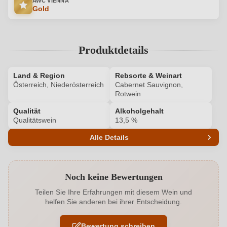
AWC VIENNA
Gold
Produktdetails
Land & Region
Rebsorte & Weinart
Österreich, Niederösterreich
Cabernet Sauvignon,
Rotwein
Qualität
Alkoholgehalt
Qualitätswein
13,5 %
Alle Details
Produktnummer
2040018000
Noch keine Bewertungen
Alkoholgehalt in %
13,5 %
Teilen Sie Ihre Erfahrungen mit diesem Wein und
helfen Sie anderen bei ihrer Entscheidung.
Allergene
Enthält Sulfite
Bewertung schreiben