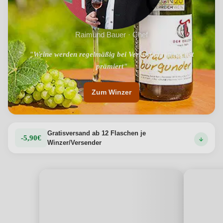
Raimund Bauer · Chef
"Weine werden regelmäßig bei Verkostungen höchst
"Symbiose aus Tradition und Moderne"
prämiert"
Zum Winzer
Gratisversand ab 12 Flaschen je
-5,90€
Winzer/Versender