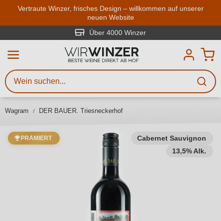
Zum Hauptinhalt springen
Vertraute Winzer, frisches Design – willkommen auf unserer
neuen Website
Weinsuche
Mindestens 3 Zeichen eingeben
Über 4000 Winzer
Beschreiben Sie, welchen Wein
Sie suchen – ob nach Geschmack,
Anlass, Weinnamen, Rebsorte,
Wagram
DER BAUER. Triesneckerhof
Region, Winzer oder anderen
Kriterien.
Cabernet Sauvignon
PRÄMIERT
13,5% Alk.