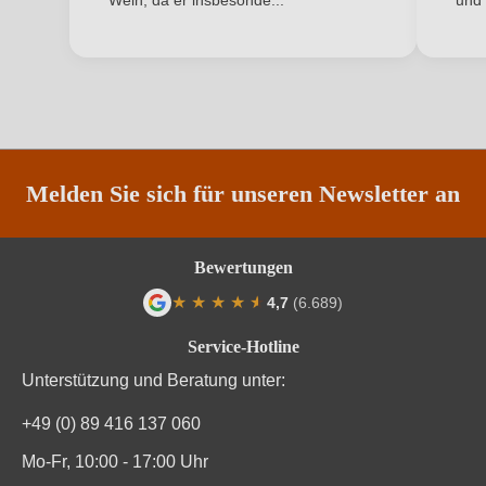
Wein, da er insbesonde...
und 
ANMELDEN
Weinart
Rotwein
Melden Sie sich für unseren Newsletter an
Bewertungen
★
★
★
★
★
★
4,7
(6.689)
Durchschnittliche Bewertung von 4.7 von
Service-Hotline
Unterstützung und Beratung unter:
+49 (0) 89 416 137 060
Mo-Fr, 10:00 - 17:00 Uhr