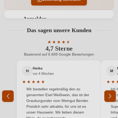
Auszeichnungen
AWC Vienna
Hersteller
DER BAUER. Triesneckerhof
Anmelden
Hersteller
Raimund Bauer E.U., Mallon 46, 3470 Kirchberg
Bewertungen können nur von angemeldeten
Das sagen unsere Kunden
adresse
am Wagram, Österreich
Benutzern abgegeben werden. Bitte loggen Sie sich
ein, oder erstellen Sie einen neuen Account.
Inhalt
★
★
★
★
★
★
0,735 L
4,7 Sterne
Durchschnittliche Bewertung von 4.7 
Jahrgang
2017
Basierend auf 6.689 Google Bewertungen
Neuer Kunde?
Neuer Kunde?
Land
Österreich
Heike
H
M
Ihre E-Mail-Adresse
vor 4 Wochen
Qualität
Qualitätswein
★
★
★
★
★
★
★
Durchschnittliche Bewertung von 5 von 5 Sternen
Durchs
Wir bestellen regelmäßig den so
Ich 
Rebsorte
Ihr Passwort
Cabernet Sauvignon
genannten Esel Weißwein, das ist der
mit 
Grauburgunder vom Weingut Bender.
best
Region
Niederösterreich
Ich habe mein Passwort vergessen
Preislich sehr attraktiv, für uns ist es
Supe
unser Hauswein. Wir lieben diesen
Inha
Traubenfarbe
Rot