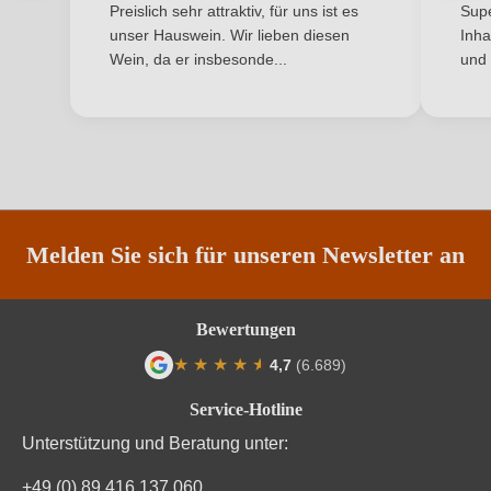
Preislich sehr attraktiv, für uns ist es
Supe
unser Hauswein. Wir lieben diesen
Inha
Qualität
Sekt
Wein, da er insbesonde...
und 
ANMELDEN
Rebsorte
Spätburgunder
Restzucker in g/L
5 g/L
Säuregehalt in g/L
7,1 g/L
Traubenfarbe
Rot
Melden Sie sich für unseren Newsletter an
Vegan
Ja
Bewertungen
Weinart
Perl- & Schaumwein
★
★
★
★
★
★
4,7
(6.689)
Durchschnittliche Bewertung von 4.7 von
Nährwertangaben
Service-Hotline
Unterstützung und Beratung unter:
Durchschnittliche nährwertangaben
pro 100 ml
+49 (0) 89 416 137 060