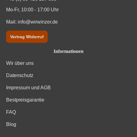
Brennwert
0 kJ / 0 kcal
Mo-Fr, 10:00 - 17:00 Uhr
Kohlenhydrate
Mail:
info@wirwinzer.de
0 g
Kohlenhydrate davon Zucker
0 g
Vertrag Widerruf
Zutaten
Trauben, Konservierungsstoffe (Sulfite)
Informationen
Wir über uns
Datenschutz
Impressum und AGB
Bestpreisgarantie
FAQ
Blog