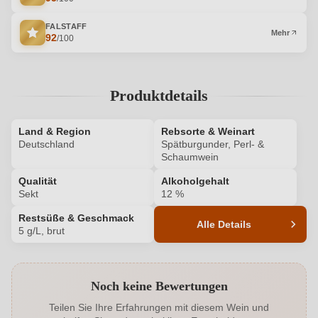
FALSTAFF
Mehr
92
/100
Produktdetails
Land & Region
Rebsorte & Weinart
Deutschland
Spätburgunder, Perl- &
Schaumwein
Qualität
Alkoholgehalt
Sekt
12 %
Restsüße & Geschmack
Alle Details
5 g/L, brut
Produktnummer
HM100583731
Noch keine Bewertungen
Alkoholgehalt in %
12 %
Teilen Sie Ihre Erfahrungen mit diesem Wein und