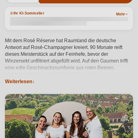
Ihr KI-Sommelier
Mehr
Mit dem Rosé Réserve hat Raumland die deutsche
Antwort auf Rosé-Champagner kreiert. 90 Monate reift
dieses Meisterstück auf der Feinhefe, bevor der
Winzersekt unfiltriert abgefüllt wird. Auf den Gaumen trifft
eine edle Geschmackssymfonie aus roten Beeren,
gerösteten Nüssen und duftigen Nuancen von
Kirschblüten. Zarte Anklänge von Zitrus untermalen das
Weiterlesen
Genusserlebnis mit einer eleganten sowie animierenden
Frische.
Produktdetails anzeigen →