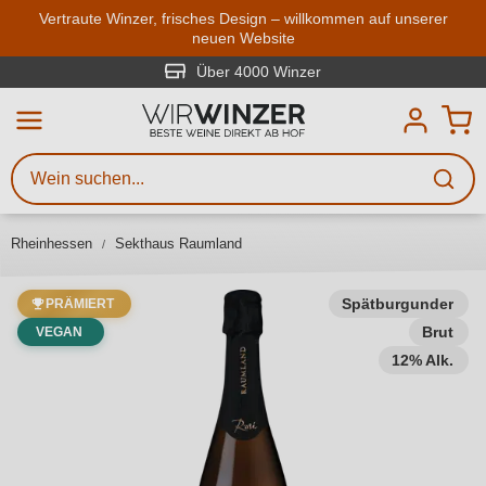
Zum Hauptinhalt springen
Vertraute Winzer, frisches Design – willkommen auf unserer
neuen Website
Weinsuche
Mindestens 3 Zeichen eingeben
Über 4000 Winzer
Beschreiben Sie, welchen Wein
Sie suchen – ob nach Geschmack,
Anlass, Weinnamen, Rebsorte,
Rheinhessen
Sekthaus Raumland
Region, Winzer oder anderen
Kriterien.
Spätburgunder
PRÄMIERT
Brut
VEGAN
12% Alk.