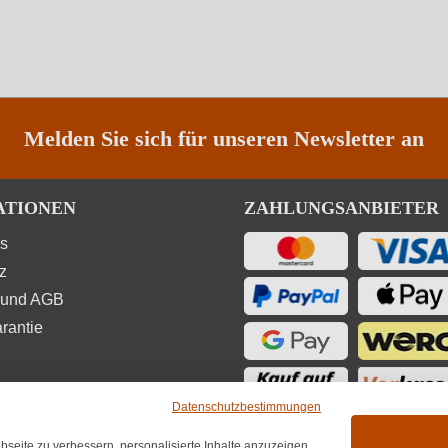
Melden Sie sich für unseren Newsletter an
ATIONEN
ZAHLUNGSANBIETER
ns
z
 und AGB
rantie
Datenschutzbestimmungen
seite zu verbessern, personalisierte Inhalte anzuzeigen