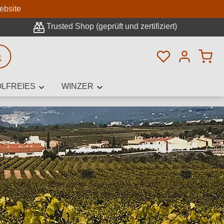
n
ebsite
Trusted Shop (geprüft und zertifiziert)
Du hast 0 Pro
rweiterte Suche
LFREIES
WINZER
innamen,