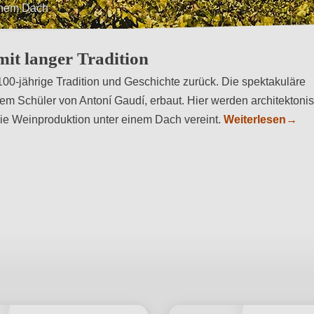
einem Dach
ell, einem Schüler von Antoní Gaudí, erbaut
mit langer Tradition
 100-jährige Tradition und Geschichte zurück. Die spektakuläre
nem Schüler von Antoní Gaudí, erbaut. Hier werden architektoni
die Weinproduktion unter einem Dach vereint.
Weiterlesen
→