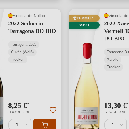
Vinicola de Nulles
Vinicola de
PRÄMIERT
2022 Seduccio
2022 Xare
BIO
Tarragona DO BIO
Vermell T
DO BIO
Tarragona D.O.
Cuvée (Weiß)
Tarragona D.
Trocken
Xarello
Trocken
8,25 €
13,30 €
*
*
11,00 €/L (0,75 L)
17,73 €/L (0,75 L)
1
1