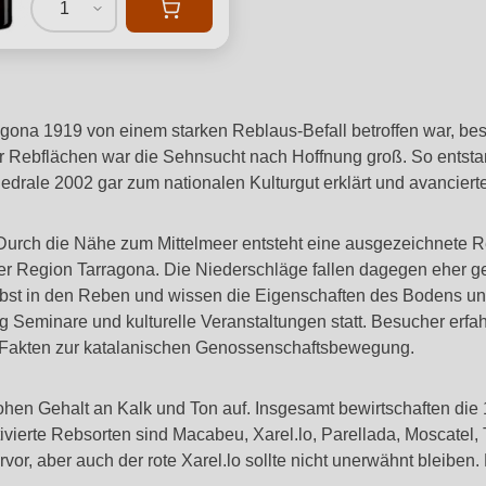
1
gona 1919 von einem starken Reblaus-Befall betroffen war, bes
her Rebflächen war die Sehnsucht nach Hoffnung groß. So entst
hedrale 2002 gar zum nationalen Kulturgut erklärt und avancie
. Durch die Nähe zum Mittelmeer entsteht eine ausgezeichnete R
er Region Tarragona. Die Niederschläge fallen dagegen eher ge
bst in den Reben und wissen die Eigenschaften des Bodens und
g Seminare und kulturelle Veranstaltungen statt. Besucher er
 Fakten zur katalanischen Genossenschaftsbewegung.
en Gehalt an Kalk und Ton auf. Insgesamt bewirtschaften die 
vierte Rebsorten sind Macabeu, Xarel.lo, Parellada, Moscatel,
ervor, aber auch der rote Xarel.lo sollte nicht unerwähnt bleib