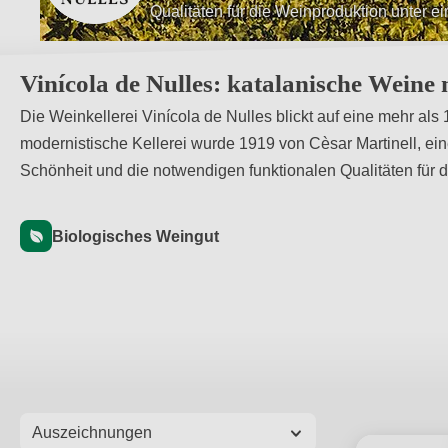
Qualitäten für die Weinproduktion unter 
Die Kellerei wurde 1919 von Cèsar Martin
Vinícola de Nulles: katalanische Weine 
Die Weinkellerei Vinícola de Nulles blickt auf eine mehr als
modernistische Kellerei wurde 1919 von Cèsar Martinell, ei
Schönheit und die notwendigen funktionalen Qualitäten für 
Biologisches Weingut
Auszeichnungen