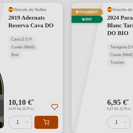
Vinicola de Nulles
Vinicola de
PRÄMIERT
2019 Adernats
2024 Para
BIO
Reserva Cava DO
Blanc Tar
DO BIO
Cava D.O.P.
Cuvée (Weiß)
Tarragona D.
Brut
Cuvée (Weiß
Trocken
10,10 €
6,95 €
*
*
13,47 €/L (0,75 L)
9,27 €/L (0,75 L)
1
1