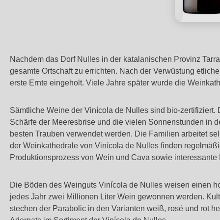
Nachdem das Dorf Nulles in der katalanischen Provinz Tarra
gesamte Ortschaft zu errichten. Nach der Verwüstung etlic
erste Ernte eingeholt. Viele Jahre später wurde die Weinkat
Sämtliche Weine der Vinícola de Nulles sind bio-zertifiziert
Schärfe der Meeresbrise und die vielen Sonnenstunden in d
besten Trauben verwendet werden. Die Familien arbeitet sel
der Weinkathedrale von Vinícola de Nulles finden regelmäßi
Produktionsprozess von Wein und Cava sowie interessante
Die Böden des Weinguts Vinícola de Nulles weisen einen hoh
jedes Jahr zwei Millionen Liter Wein gewonnen werden. Kulti
stechen der Parabolic in den Varianten weiß, rosé und rot h