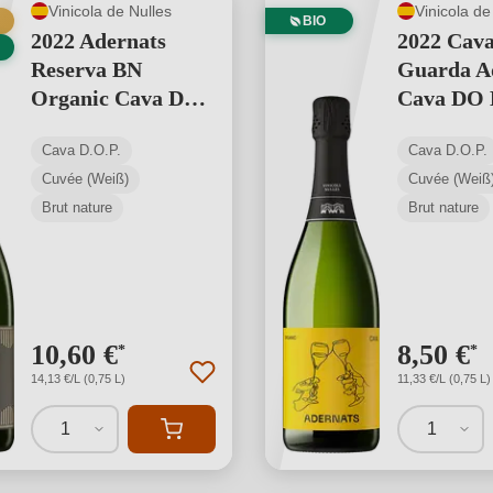
Vinicola de Nulles
Vinicola de
BIO
2022 Adernats
2022 Cava
Reserva BN
Guarda A
Organic Cava DO
Cava DO
BIO
Cava D.O.P.
Cava D.O.P.
Cuvée (Weiß)
Cuvée (Weiß
Brut nature
Brut nature
10,60 €
8,50 €
*
*
14,13 €/L (0,75 L)
11,33 €/L (0,75 L)
1
1