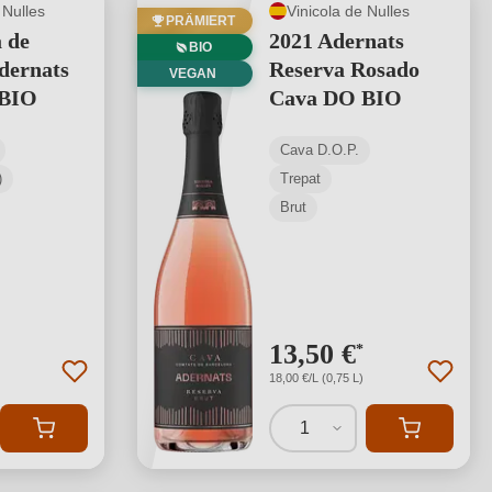
 Nulles
Vinicola de Nulles
PRÄMIERT
 de
2021 Adernats
BIO
dernats
Reserva Rosado
VEGAN
 BIO
Cava DO BIO
Cava D.O.P.
)
Trepat
Brut
13,50 €
*
18,00 €/L (0,75 L)
1