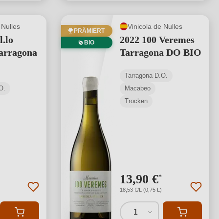
 Nulles
Vinicola de Nulles
PRÄMIERT
l.lo
2022 100 Veremes
BIO
arragona
Tarragona DO BIO
Tarragona D.O.
O.
Macabeo
Trocken
13,90 €
*
18,53 €/L (0,75 L)
1