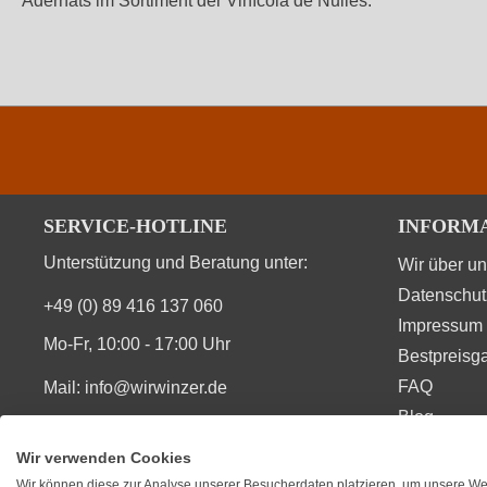
Adernats im Sortiment der Vinícola de Nulles.
SERVICE-HOTLINE
INFORM
Unterstützung und Beratung unter:
Wir über u
Datenschut
+49 (0) 89 416 137 060
Impressum
Mo-Fr, 10:00 - 17:00 Uhr
Bestpreisga
FAQ
Mail:
info@wirwinzer.de
Blog
Vertrag Widerruf
Wir verwenden Cookies
Wir können diese zur Analyse unserer Besucherdaten platzieren, um unsere Web