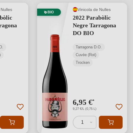
 Nulles
Vinicola de Nulles
BIO
bòlic
2022 Parabòlic
ragona
Negre Tarragona
DO BIO
O.
Tarragona D.O.
)
Cuvée (Rot)
Trocken
6,95 €
*
9,27 €/L (0,75 L)
1