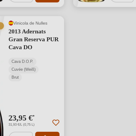
Vinicola de Nulles
2013 Adernats
Gran Reserva PUR
Cava DO
Cava D.O.P.
Cuvée (Weiß)
Brut
23,95 €
*
31,93 €/L (0,75 L)