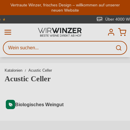
Zum Hauptinhalt springen
Vertraute Winzer, frisches Design – willkommen auf unserer
neuen Website
Weinsuche
Mindestens 3 Zeichen eingeben
Über 4000 Winzer
 4.7 von 5 Sternen
Beschreiben Sie, welchen Wein
Sie suchen – ob nach Geschmack,
Anlass, Weinnamen, Rebsorte,
Region, Winzer oder anderen
Katalonien
Acustic Celler
Kriterien.
Acustic Celler
Biologisches Weingut