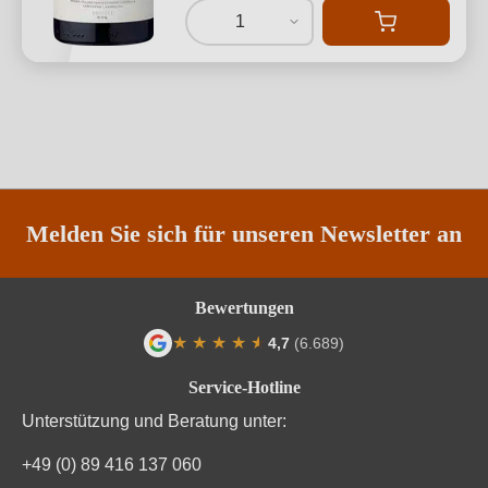
1
Melden Sie sich für unseren Newsletter an
Bewertungen
★
★
★
★
★
★
4,7
(6.689)
Durchschnittliche Bewertung von 4.7 von
Service-Hotline
Unterstützung und Beratung unter:
+49 (0) 89 416 137 060