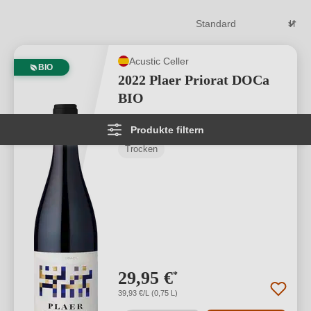
Acustic Celler
BIO
2022 Plaer Priorat DOCa
BIO
Produkte filtern
Priorat D.O.Ca
Trocken
29,95 €
*
39,93 €/L (0,75 L)