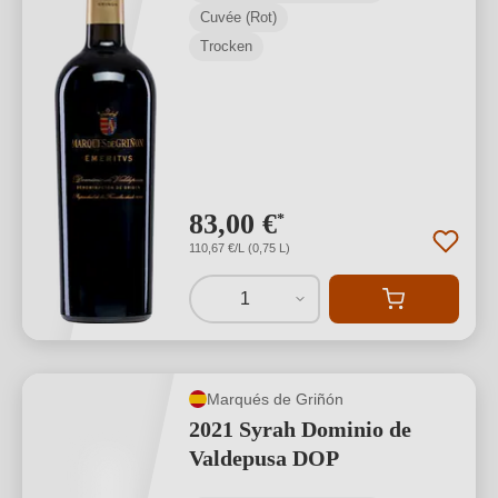
Cuvée (Rot)
Trocken
83,00 €
*
110,67 €/L (0,75 L)
1
Marqués de Griñón
2021 Syrah Dominio de
Valdepusa DOP