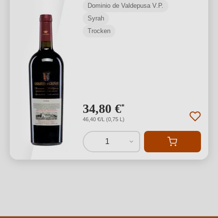
Dominio de Valdepusa V.P.
Syrah
Trocken
34,80 €
*
46,40 €/L (0,75 L)
1