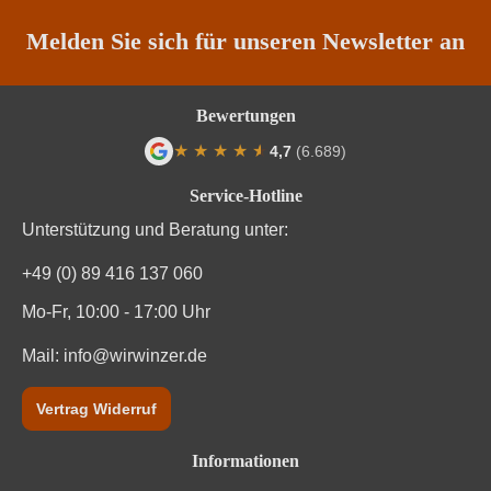
Melden Sie sich für unseren Newsletter an
Bewertungen
★
★
★
★
★
★
4,7
(6.689)
Durchschnittliche Bewertung von 4.7 von
Service-Hotline
Unterstützung und Beratung unter:
+49 (0) 89 416 137 060
Mo-Fr, 10:00 - 17:00 Uhr
Mail:
info@wirwinzer.de
Vertrag Widerruf
Informationen