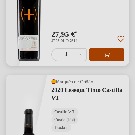
27,95 €
*
37,27 €/L (0,75 L)
1
Marqués de Griñón
2020 Lesegut Tinto Castilla
VT
Castilla V.T.
Cuvée (Rot)
Trocken