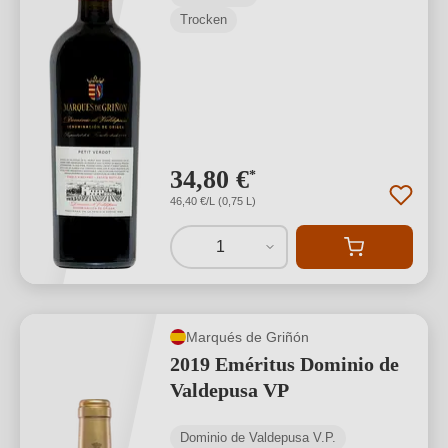
Trocken
34,80 €
*
46,40 €/L (0,75 L)
1
Marqués de Griñón
2019 Eméritus Dominio de
Valdepusa VP
Dominio de Valdepusa V.P.