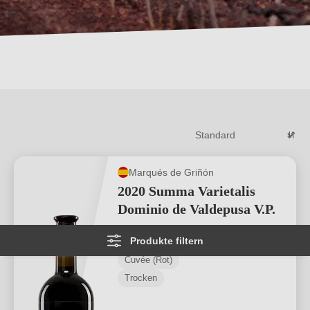
Marqués de Griñón
2020 Summa Varietalis
Dominio de Valdepusa V.P.
Produkte filtern
Dominio de Valdepusa V.P.
Cuvée (Rot)
Trocken