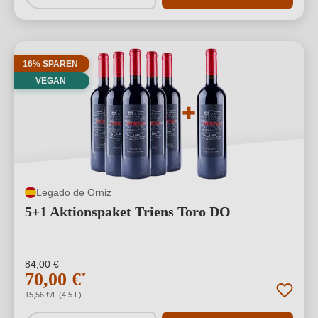
16% SPAREN
VEGAN
Legado de Orniz
5+1 Aktionspaket Triens Toro DO
84,00 €
70,00 €
*
15,56 €/L (4,5 L)