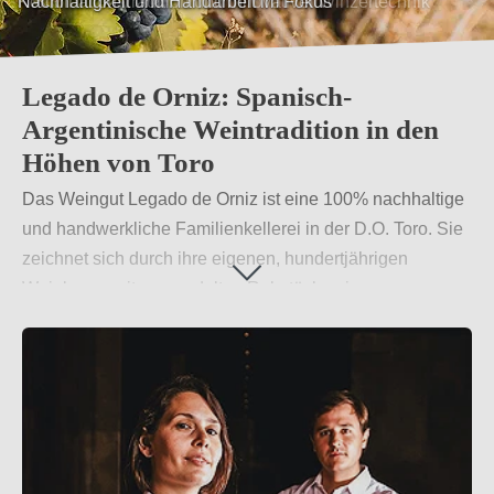
Kombination Tradition und innovativer Winzertechnik
Legado de Orniz: Spanisch-
Argentinische Weintradition in den
Höhen von Toro
Das Weingut Legado de Orniz ist eine 100% nachhaltige
und handwerkliche Familienkellerei in der D.O. Toro. Sie
zeichnet sich durch ihre eigenen, hundertjährigen
Weinberge mit unveredelten Rebstöcken in
Trockengebieten aus. Legado de Orniz bietet Weine, die
nicht nur durch ihre Qualität, sondern auch durch ihr
Engagement für Tradition und Nachhaltigkeit
überzeugen.
Weiterlesen
→