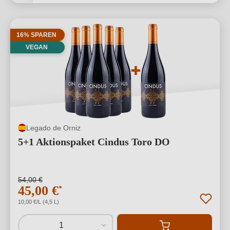
16% SPAREN
VEGAN
Legado de Orniz
5+1 Aktionspaket Cindus Toro DO
54,00 €
45,00 €
*
10,00 €/L (4,5 L)
1