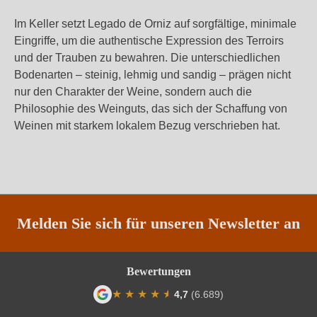
Im Keller setzt Legado de Orniz auf sorgfältige, minimale
Eingriffe, um die authentische Expression des Terroirs
und der Trauben zu bewahren. Die unterschiedlichen
Bodenarten – steinig, lehmig und sandig – prägen nicht
nur den Charakter der Weine, sondern auch die
Philosophie des Weinguts, das sich der Schaffung von
Weinen mit starkem lokalem Bezug verschrieben hat.
Melden Sie sich für unseren Newsletter an
Bewertungen
★
★
★
★
★
★
4,7
(6.689)
Durchschnittliche Bewertung von 4.7 von