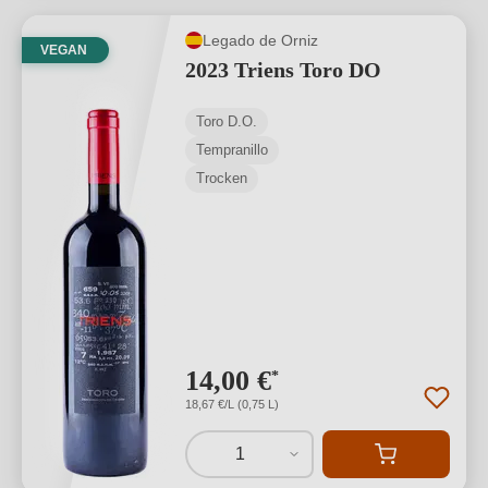
Legado de Orniz
VEGAN
2023 Triens Toro DO
Toro D.O.
Tempranillo
Trocken
14,00 €
*
18,67 €/L (0,75 L)
1