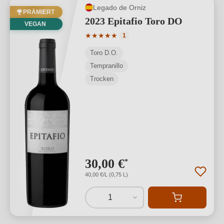
Legado de Orniz
PRÄMIERT
2023 Epitafio Toro DO
VEGAN
Durchschnittliche Bewertung von 5 von
★
★
★
★
★
1
Toro D.O.
Tempranillo
Trocken
30,00 €
*
40,00 €/L (0,75 L)
1