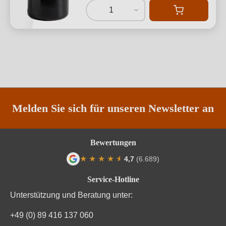
1
Melden Sie sich für unseren Newsletter an
Bewertungen
★
★
★
★
★
★
4,7
(6.689)
Durchschnittliche Bewertung von 4.7 von
Service-Hotline
Unterstützung und Beratung unter:
+49 (0) 89 416 137 060