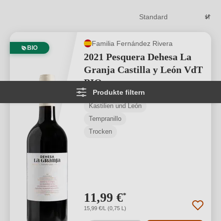
Familia Fernández Rivera
BIO
2021 Pesquera Dehesa La
Granja Castilla y León VdT
BIO
Produkte filtern
Kastilien und León
Tempranillo
Trocken
11,99 €
*
15,99 €/L (0,75 L)