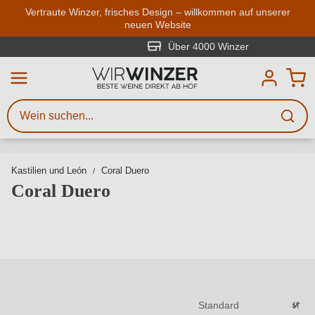
Zum Hauptinhalt springen
Vertraute Winzer, frisches Design – willkommen auf unserer
neuen Website
Weinsuche
Mindestens 3 Zeichen eingeben
Über 4000 Winzer
Beschreiben Sie, welchen Wein
Sie suchen – ob nach Geschmack,
Anlass, Weinnamen, Rebsorte,
Region, Winzer oder anderen
Kastilien und León
Coral Duero
Kriterien.
Coral Duero