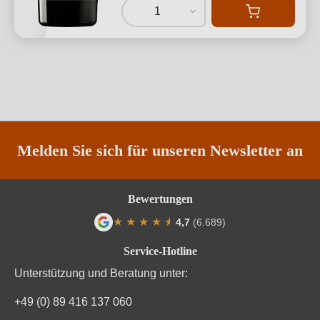
1
Melden Sie sich für unseren Newsletter an
Bewertungen
★
★
★
★
★
★
4,7
(6.689)
Durchschnittliche Bewertung von 4.7 von
Service-Hotline
Unterstützung und Beratung unter:
+49 (0) 89 416 137 060