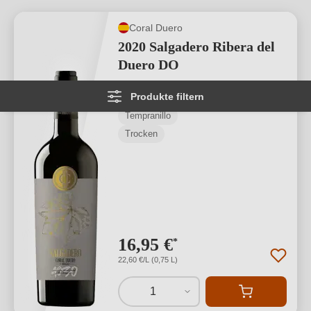
Coral Duero
2020 Salgadero Ribera del
Duero DO
Produkte filtern
Ribera del Duero D.O.
Tempranillo
Trocken
16,95 €
*
22,60 €/L (0,75 L)
1