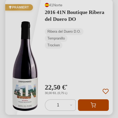
41Norte
PRÄMIERT
2016 41N Boutique Ribera
del Duero DO
Ribera del Duero D.O.
Tempranillo
Trocken
22,50 €
*
30,00 €/L (0,75 L)
1