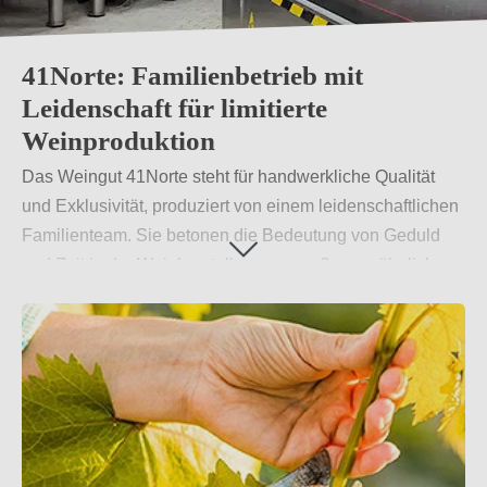
41Norte: Familienbetrieb mit
Leidenschaft für limitierte
Weinproduktion
Das Weingut 41Norte steht für handwerkliche Qualität
und Exklusivität, produziert von einem leidenschaftlichen
Familienteam. Sie betonen die Bedeutung von Geduld
und Zeit in der Weinherstellung, um außergewöhnliche,
limitierte Weinserien zu kreieren. Inspiriert von Boutique-
Konzepten zielt 41Norte darauf ab, mit Sorgfalt und
Hingabe einzigartige Weinerlebnisse zu bieten.
Weiterlesen
→