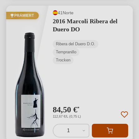
41Norte
PRÄMIERT
2016 Marcoli Ribera del
Duero DO
Ribera del Duero D.O.
Tempranillo
Trocken
84,50 €
*
112,67 €/L (0,75 L)
1