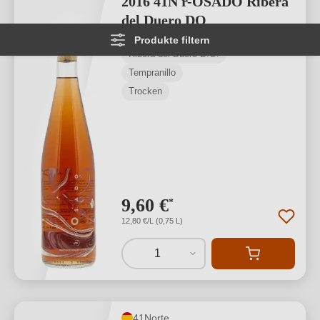
2016 41N r-OSADO Ribera
del Duero DO
Produkte filtern
Ribera del Duero D.O.
Tempranillo
Trocken
9,60 €
*
12,80 €/L (0,75 L)
1
41Norte