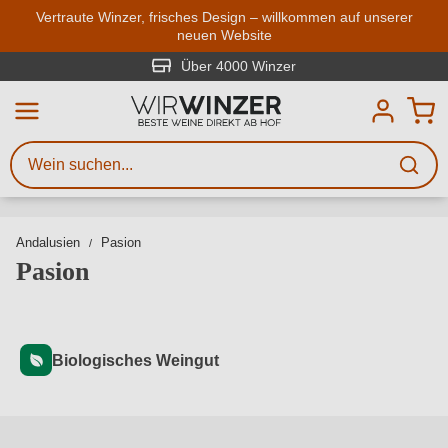
Zum Hauptinhalt springen
Vertraute Winzer, frisches Design – willkommen auf unserer
neuen Website
Weinsuche
Mindestens 3 Zeichen eingeben
Über 4000 Winzer
Beschreiben Sie, welchen Wein
Sie suchen – ob nach Geschmack,
Anlass, Weinnamen, Rebsorte,
Region, Winzer oder anderen
Andalusien
Pasion
Kriterien.
Pasion
Biologisches Weingut