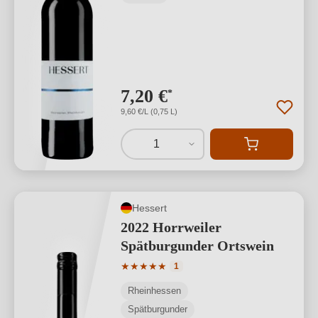
7,20 €
*
9,60 €/L (0,75 L)
1
Hessert
2022 Horrweiler
Spätburgunder Ortswein
Durchschnittliche Bewertung von 5 von
★
★
★
★
★
1
Rheinhessen
Spätburgunder