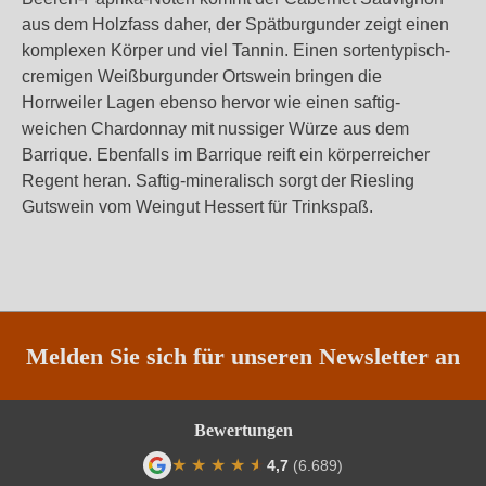
aus dem Holzfass daher, der Spätburgunder zeigt einen
komplexen Körper und viel Tannin. Einen sortentypisch-
cremigen Weißburgunder Ortswein bringen die
Horrweiler Lagen ebenso hervor wie einen saftig-
weichen Chardonnay mit nussiger Würze aus dem
Barrique. Ebenfalls im Barrique reift ein körperreicher
Regent heran. Saftig-mineralisch sorgt der Riesling
Gutswein vom Weingut Hessert für Trinkspaß.
Melden Sie sich für unseren Newsletter an
Bewertungen
★
★
★
★
★
★
4,7
(6.689)