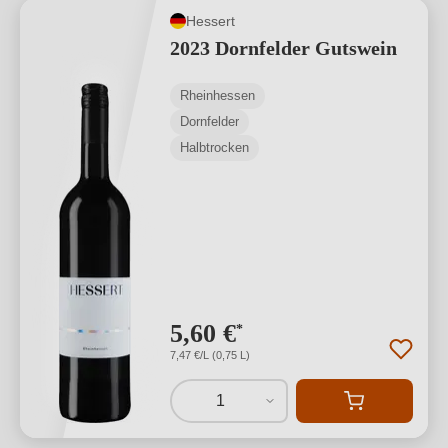
Hessert
2023 Dornfelder Gutswein
Rheinhessen
Dornfelder
Halbtrocken
5,60 €
*
7,47 €/L (0,75 L)
1