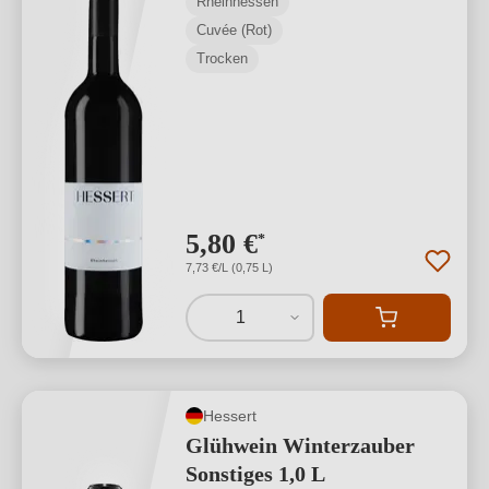
Rheinhessen
Cuvée (Rot)
Trocken
5,80 €
*
7,73 €/L (0,75 L)
1
Hessert
Glühwein Winterzauber
Sonstiges 1,0 L