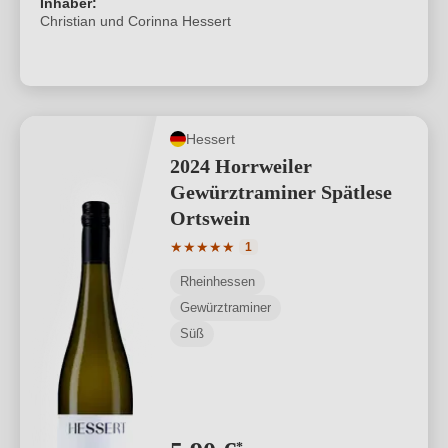
Inhaber:
Christian und Corinna Hessert
Hessert
2024 Horrweiler
Gewürztraminer Spätlese
Ortswein
Durchschnittliche Bewertung von 5 von
★
★
★
★
★
1
Rheinhessen
Gewürztraminer
Süß
*