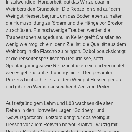
In aufwendiger Handarbeit legt das Winzerpaar im
Weinberg den Grundstein. Die Rebzeilen sind auf dem
Weingut Hessert begrünt, um das Bodenleben zu halten,
die Humusbildung zu fördern und die Hänge vor Erosion
zu schützen. Für hochwertige Trauben werden die
Traubenzonen ausgedünnt. Im Keller greift Christian so
wenig wie möglich ein, denn Ziel ist, die Qualität aus dem
Weinberg in die Flasche zu bringen. Dabei berücksichtigt
er die rebsortenspezifischen Bedürfnisse, setzt
Spontangärung sowie Reinzuchthefen ein und verzichtet
weitestgehend auf Schönungsmittel. Den gesamten
Prozess beobachtet er auf dem Weingut Hessert genau
und gibt den Weinen ausreichend Zeit zum Reifen.
Auf tiefgründigem Lehm und Löß wachsen die alten
Reben in den Horrweiler Lagen “Goldberg“ und
“Gewürzgärtchen“. Letztere bringt für das Weingut
Hessert vor allem Rotwein hervor. Kraftvoll-würzig mit
Beeren-Paprika-Noten kommt der Cabernet Sauvignon