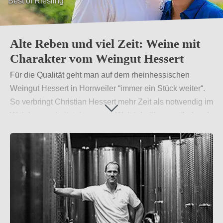
Best of Riesling
Alte Reben und viel Zeit: Weine mit
Charakter vom Weingut Hessert
Für die Qualität geht man auf dem rheinhessischen
Weingut Hessert in Horrweiler “immer ein Stück weiter“.
So verbringt Christian Hessert mehr Zeit als notwendig im
Weinberg, arbeitet das ganze Weinjahr über penibel und
überwacht jeden Schritt. So entstehen hier begünstigt
durch das besondere Kleinklima charaktervolle,
individuelle Weine
Weiterlesen
→