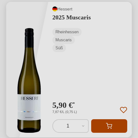
Hessert
2025 Muscaris
Rheinhessen
Muscaris
Süß
5,90 €
*
7,87 €/L (0,75 L)
1