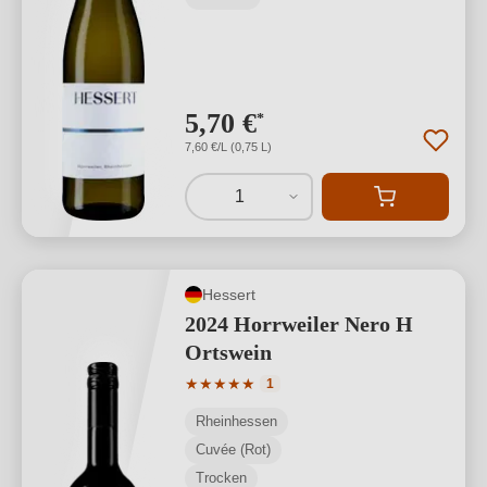
5,70 €
*
7,60 €/L (0,75 L)
1
Hessert
2024 Horrweiler Nero H
Ortswein
Durchschnittliche Bewertung von 5 von
★
★
★
★
★
1
Rheinhessen
Cuvée (Rot)
Trocken