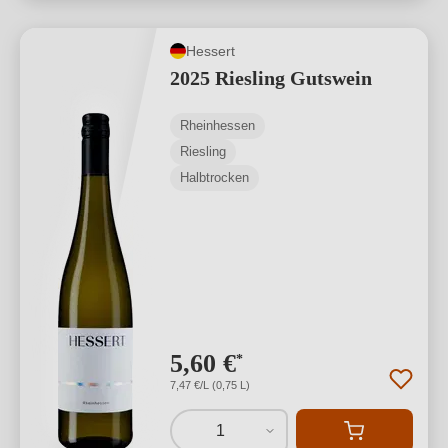
Hessert
2025 Riesling Gutswein
Rheinhessen
Riesling
Halbtrocken
5,60 €
*
7,47 €/L (0,75 L)
1