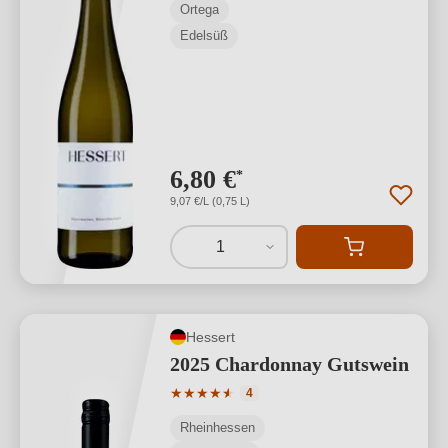
Ortega
Edelsüß
6,80 €
*
9,07 €/L (0,75 L)
1
Hessert
2025 Chardonnay Gutswein
Durchschnittliche Bewertung von 4.25 
★
★
★
★
★
★
4
Rheinhessen