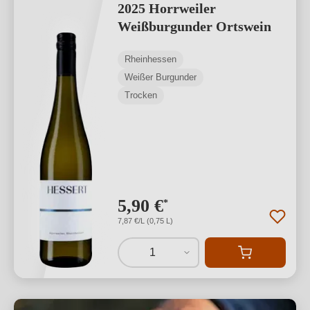
2025 Horrweiler
Weißburgunder Ortswein
Rheinhessen
Weißer Burgunder
Trocken
5,90 €
*
7,87 €/L (0,75 L)
1