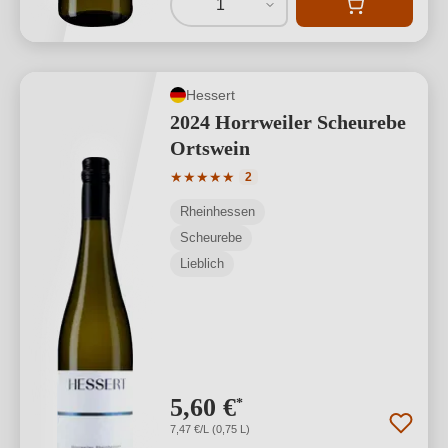
1
Hessert
2024 Horrweiler Scheurebe
Ortswein
Durchschnittliche Bewertung von 5 von
★
★
★
★
★
2
Rheinhessen
Scheurebe
Lieblich
5,60 €
*
7,47 €/L (0,75 L)