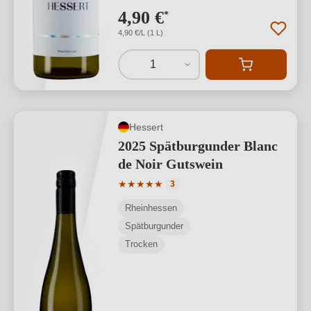
4,90 €
*
4,90 €/L (1 L)
1
Hessert
2025 Spätburgunder Blanc
de Noir Gutswein
Durchschnittliche Bewertung von 5 von
★
★
★
★
★
3
Rheinhessen
Spätburgunder
Trocken