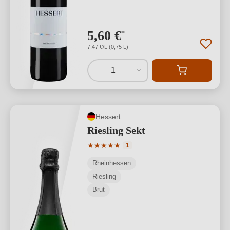
5,60 €
*
7,47 €/L (0,75 L)
1
Hessert
Riesling Sekt
Durchschnittliche Bewertung von 5 von
★
★
★
★
★
1
Rheinhessen
Riesling
Brut