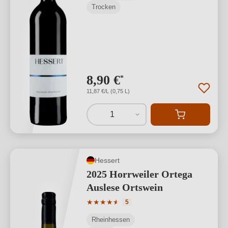
Trocken
8,90 €
*
11,87 €/L (0,75 L)
1
Hessert
2025 Horrweiler Ortega
Auslese Ortswein
Durchschnittliche Bewertung von 4.4 v
★
★
★
★
★
★
5
Rheinhessen