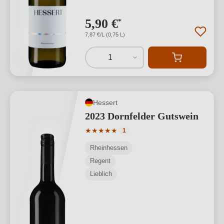
5,90 €
*
7,87 €/L (0,75 L)
1
Hessert
2023 Dornfelder Gutswein
Durchschnittliche Bewertung von 5 von
★
★
★
★
★
1
Rheinhessen
Regent
Lieblich