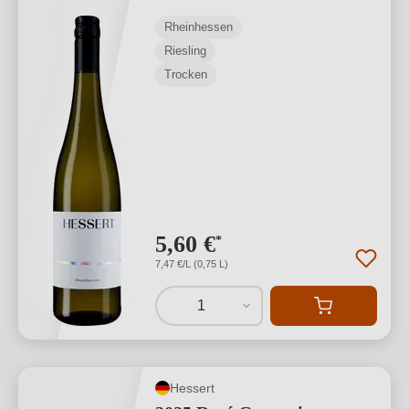
Rheinhessen
Riesling
Trocken
5,60 €
*
7,47 €/L (0,75 L)
1
Hessert