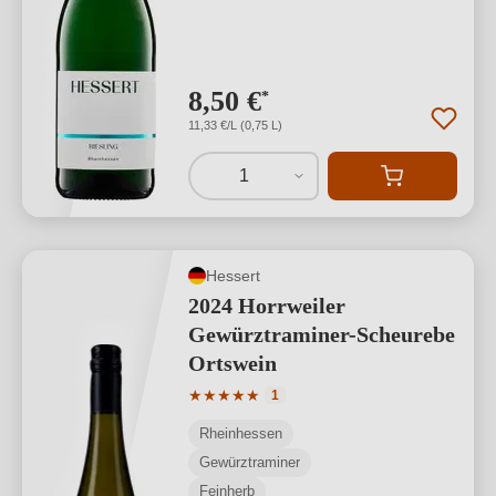
8,50 €
*
11,33 €/L (0,75 L)
1
Hessert
2024 Horrweiler
Gewürztraminer-Scheurebe
Ortswein
Durchschnittliche Bewertung von 5 von
★
★
★
★
★
1
Rheinhessen
Gewürztraminer
Feinherb