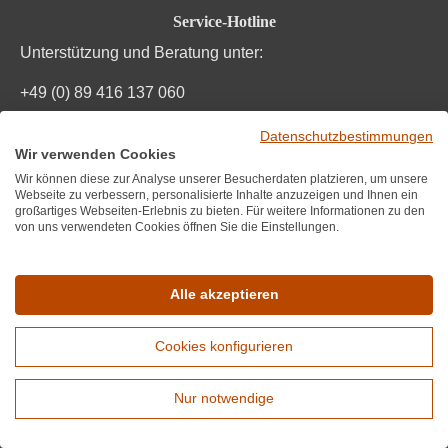
Durchschnittliche Bewertung von 4.7 von
Service-Hotline
Unterstützung und Beratung unter:
+49 (0) 89 416 137 060
Mo-Fr, 10:00 - 17:00 Uhr
Datenschutzbestimmungen
Wir verwenden Cookies
Mail:
info@wirwinzer.de
Wir können diese zur Analyse unserer Besucherdaten platzieren, um unsere
Webseite zu verbessern, personalisierte Inhalte anzuzeigen und Ihnen ein
großartiges Webseiten-Erlebnis zu bieten. Für weitere Informationen zu den
Vertrag Widerruf
von uns verwendeten Cookies öffnen Sie die Einstellungen.
Informationen
Alle akzeptieren
Wir über uns
Datenschutz
Cookies konfigurieren
Impressum und AGB
Nur notwendige
Bestpreisgarantie
Erweiterte Suche