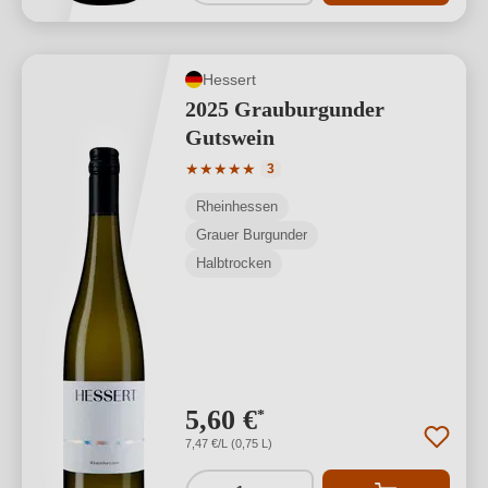
Hessert
2025 Grauburgunder
Gutswein
Durchschnittliche Bewertung von 5 von
★
★
★
★
★
3
Rheinhessen
Grauer Burgunder
Halbtrocken
5,60 €
*
7,47 €/L (0,75 L)