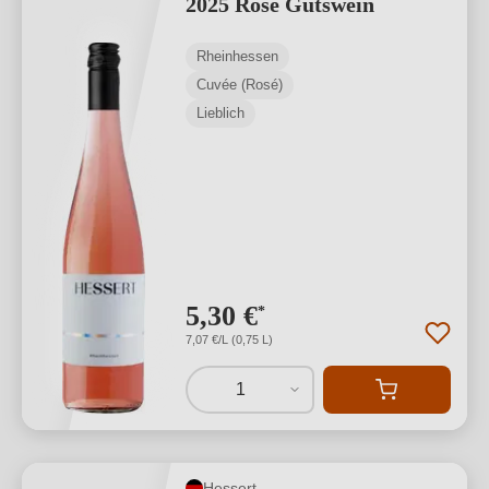
2025 Rosé Gutswein
Rheinhessen
Cuvée (Rosé)
Lieblich
5,30 €
*
7,07 €/L (0,75 L)
1
Hessert