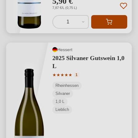
5,90 €
7,87 €/L (0,75 L)
1
Hessert
2025 Silvaner Gutswein 1,0
L
Durchschnittliche Bewertung von 5 von
★
★
★
★
★
1
Rheinhessen
Silvaner
1,0 L
Lieblich