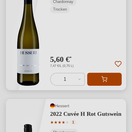
Chardonnay
Trocken
5,60 €
*
7,47 €/L (0,75 L)
1
Hessert
2022 Cuvée H Rot Gutswein
Durchschnittliche Bewertung von 4 von
★
★
★
★
★
1