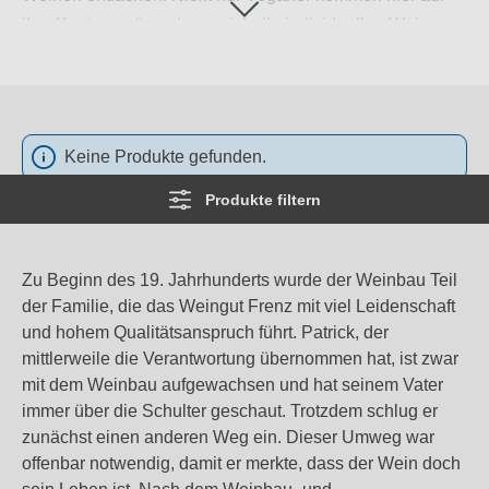
ihre Kosten, präsentieren sich die individuellen Weine
doch von hoher Güte. Ihre Herkunft schmeckt man
ebenso wie das Können von Winzer Patrick, der den
Traditionsbetrieb sicher in die Zukunft führt.
Weiterlesen
→
Keine Produkte gefunden.
Produkte filtern
Zu Beginn des 19. Jahrhunderts wurde der Weinbau Teil
der Familie, die das Weingut Frenz mit viel Leidenschaft
und hohem Qualitätsanspruch führt. Patrick, der
mittlerweile die Verantwortung übernommen hat, ist zwar
mit dem Weinbau aufgewachsen und hat seinem Vater
immer über die Schulter geschaut. Trotzdem schlug er
zunächst einen anderen Weg ein. Dieser Umweg war
offenbar notwendig, damit er merkte, dass der Wein doch