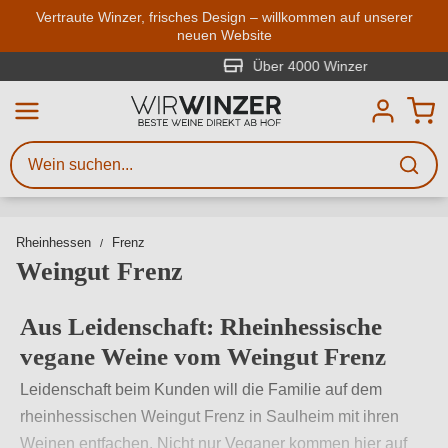
Zum Hauptinhalt springen
Vertraute Winzer, frisches Design – willkommen auf unserer
neuen Website
Weinsuche
Mindestens 3 Zeichen eingeben
Über 4000 Winzer
Beschreiben Sie, welchen Wein
Sie suchen – ob nach Geschmack,
Anlass, Weinnamen, Rebsorte,
Region, Winzer oder anderen
Rheinhessen
Frenz
Kriterien.
Weingut Frenz
Aus Leidenschaft: Rheinhessische
vegane Weine vom Weingut Frenz
Leidenschaft beim Kunden will die Familie auf dem
rheinhessischen Weingut Frenz in Saulheim mit ihren
Weinen entfachen. Nicht nur Veganer kommen hier auf