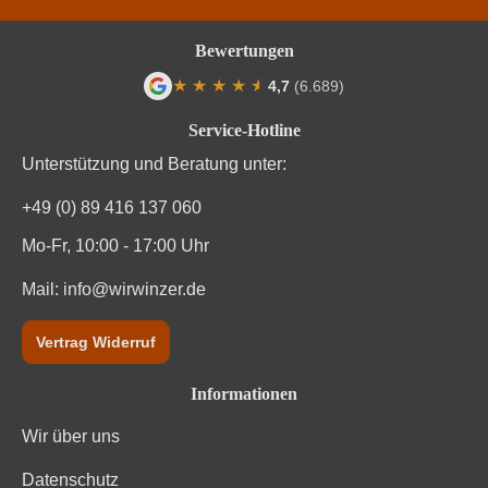
Bewertungen
★
★
★
★
★
★
4,7
(6.689)
Durchschnittliche Bewertung von 4.7 von
Service-Hotline
Unterstützung und Beratung unter:
+49 (0) 89 416 137 060
Mo-Fr, 10:00 - 17:00 Uhr
Mail:
info@wirwinzer.de
Vertrag Widerruf
Informationen
Wir über uns
Datenschutz