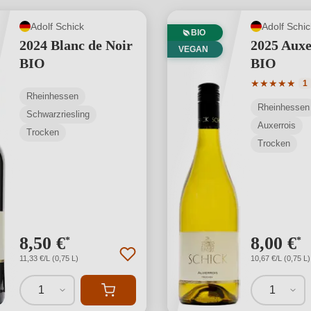
Adolf Schick
Adolf Schic
BIO
2024 Blanc de Noir
2025 Auxe
VEGAN
BIO
BIO
Durchschnit
★
★
★
★
★
1
Rheinhessen
Rheinhessen
Schwarzriesling
Auxerrois
Trocken
Trocken
8,50 €
8,00 €
*
*
11,33 €/L (0,75 L)
10,67 €/L (0,75 L)
1
1