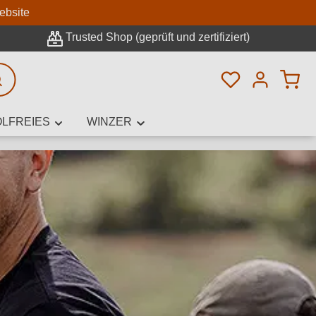
n
ebsite
Trusted Shop (geprüft und zertifiziert)
Du hast 0 Pro
rweiterte Suche
LFREIES
WINZER
innamen,