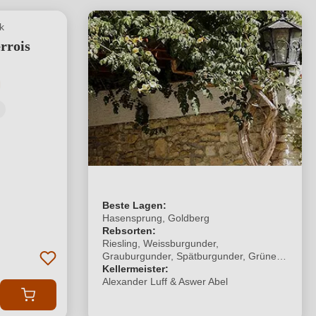
k
rrois
tliche Bewertung von 5 von 5 Sternen
Beste Lagen:
Hasensprung, Goldberg
Rebsorten:
Riesling, Weissburgunder,
Grauburgunder, Spätburgunder, Grüner
Veltliner & Auxerrois
Kellermeister:
Alexander Luff & Aswer Abel