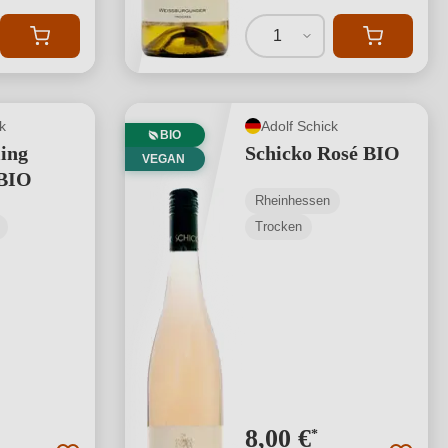
1
k
Adolf Schick
BIO
ling
Schicko Rosé BIO
VEGAN
 BIO
Rheinhessen
Trocken
8,00 €
*