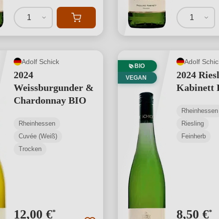
1
1
Adolf Schick
Adolf Schic
BIO
2024
2024 Ries
VEGAN
Weissburgunder &
Kabinett
Chardonnay BIO
Rheinhessen
Rheinhessen
Riesling
Cuvée (Weiß)
Feinherb
Trocken
12,00 €
8,50 €
*
*