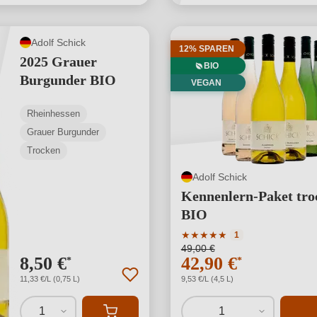
Adolf Schick
12% SPAREN
2025 Grauer
BIO
Burgunder BIO
VEGAN
Rheinhessen
Grauer Burgunder
Trocken
Adolf Schick
Kennenlern-Paket tr
BIO
Durchschnittliche Bewertu
★
★
★
★
★
1
49,00 €
8,50 €
42,90 €
*
*
11,33 €/L (0,75 L)
9,53 €/L (4,5 L)
1
1