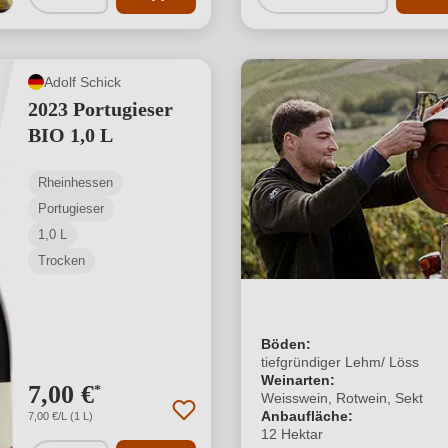
Adolf Schick
2023 Portugieser
BIO 1,0 L
Rheinhessen
Portugieser
1,0 L
Trocken
Böden:
tiefgründiger Lehm/ Löss
Weinarten:
7,00 €
*
Weisswein, Rotwein, Sekt
Anbaufläche:
7,00 €/L (1 L)
12 Hektar