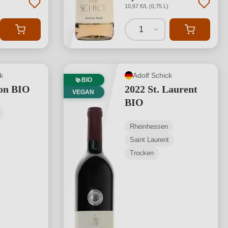
10,67 €/L (0,75 L)
1
k
Adolf Schick
BIO
lon BIO
2022 St. Laurent
VEGAN
BIO
Rheinhessen
Saint Laurent
Trocken