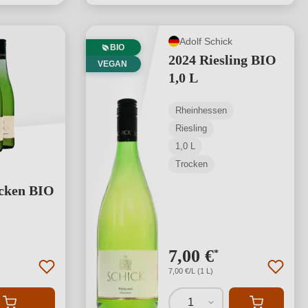
Adolf Schick
BIO
2024 Riesling BIO
VEGAN
1,0 L
Rheinhessen
Riesling
1,0 L
Trocken
ocken BIO
ng von 5 von 5 Sternen
7,00 €
*
7,00 €/L (1 L)
1