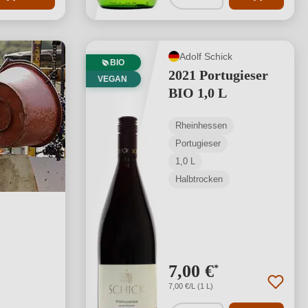
Adolf Schick
BIO
2021 Portugieser
VEGAN
BIO 1,0 L
Rheinhessen
Portugieser
1,0 L
Halbtrocken
7,00 €
*
7,00 €/L (1 L)