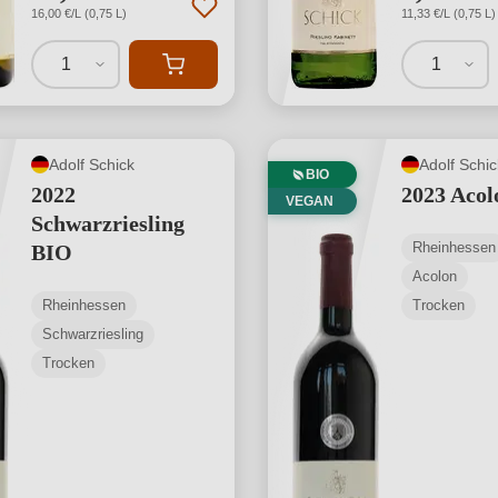
16,00 €/L (0,75 L)
11,33 €/L (0,75 L)
1
1
Adolf Schick
Adolf Schic
BIO
2022
2023 Aco
VEGAN
Schwarzriesling
Rheinhessen
BIO
Acolon
Rheinhessen
Trocken
Schwarzriesling
Trocken