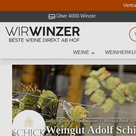
Vertr
 Besuch bei WirWinzer.
Über 4000 Winzer
WEINE
WEINHERKU
Weinsuche
Mindestens 3
Beschre
Weinregionen
Rheinhessen
Weingut Adolf Sch
Weingut Adolf Sch