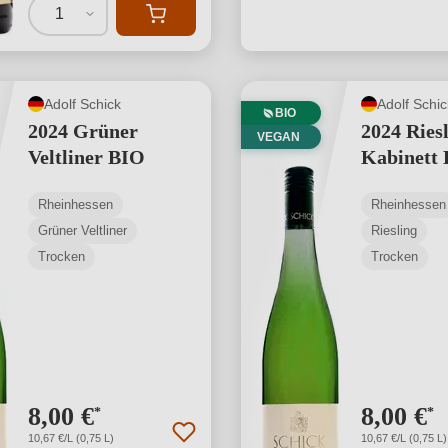
1
Adolf Schick
Adolf Schic
BIO
2024 Grüner
2024 Ries
VEGAN
Veltliner BIO
Kabinett
Rheinhessen
Rheinhessen
Grüner Veltliner
Riesling
Trocken
Trocken
8,00 €
8,00 €
*
*
10,67 €/L (0,75 L)
10,67 €/L (0,75 L)