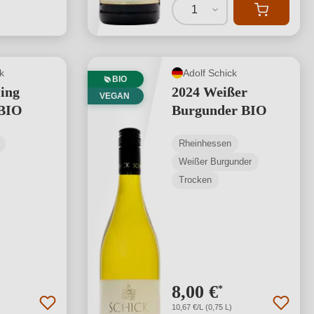
1
k
Adolf Schick
BIO
ling
2024 Weißer
VEGAN
 BIO
Burgunder BIO
Rheinhessen
Weißer Burgunder
Trocken
8,00 €
*
10,67 €/L (0,75 L)