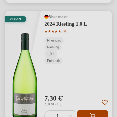
Bickelmaier
VEGAN
2024 Riesling 1,0 L
Durchschnittliche Bewertung von 5 von
★
★
★
★
★
4
Rheingau
Riesling
1,0 L
Feinherb
7,30 €
*
7,30 €/L (1 L)
1