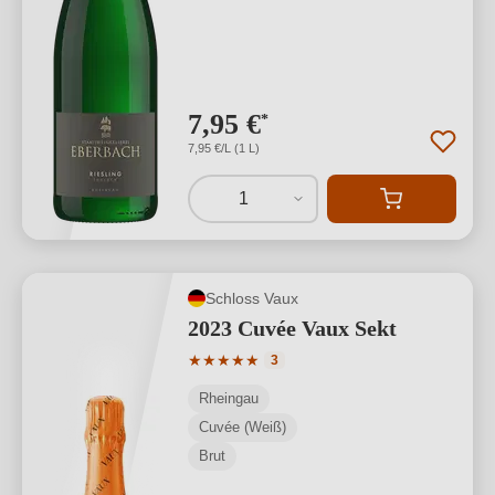
7,95 €
*
7,95 €/L (1 L)
1
Schloss Vaux
2023 Cuvée Vaux Sekt
Durchschnittliche Bewertung von 5 von
★
★
★
★
★
3
Rheingau
Cuvée (Weiß)
Brut