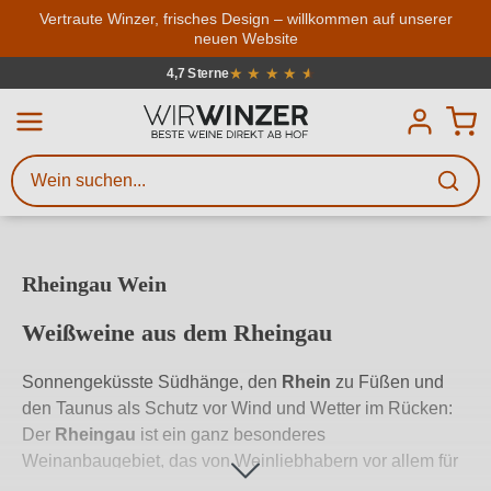
Zum Hauptinhalt springen
Vertraute Winzer, frisches Design – willkommen auf unserer
neuen Website
Weinsuche
Mindestens 3 Zeichen eingeben
★
★
★
★
★
★
4,7 Sterne
Durchschnittliche Bewertung von 4.7
Beschreiben Sie, welchen Wein
Sie suchen – ob nach Geschmack,
Anlass, Weinnamen, Rebsorte,
Region, Winzer oder anderen
Rheingau Wein
Kriterien.
Weißweine aus dem Rheingau
Sonnengeküsste Südhänge, den
Rhein
zu Füßen und
den Taunus als Schutz vor Wind und Wetter im Rücken:
Der
Rheingau
ist ein ganz besonderes
Weinanbaugebiet, das von Weinliebhabern vor allem für
Weißweine wie den
Rheingauer Riesling
geschätzt