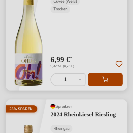
Cuvée (Weiß)
Trocken
6,99 €
*
9,32 €/L (0,75 L)
1
Spreitzer
28% SPAREN
2024 Rheinkiesel Riesling
Rheingau