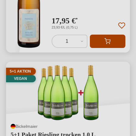
17,95 €
*
23,93 €/L (0,75 L)
1
5+1 AKTION
VEGAN
Bickelmaier
5+1 Paket Riesling trocken 1,0 L