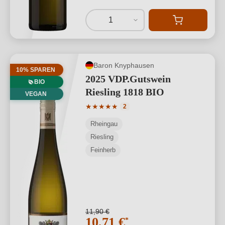
1
Baron Knyphausen
10% SPAREN
2025 VDP.Gutswein
BIO
Riesling 1818 BIO
VEGAN
Durchschnittliche Bewertung von 5 von
★
★
★
★
★
2
Rheingau
Riesling
Feinherb
11,90 €
10,71 €
*