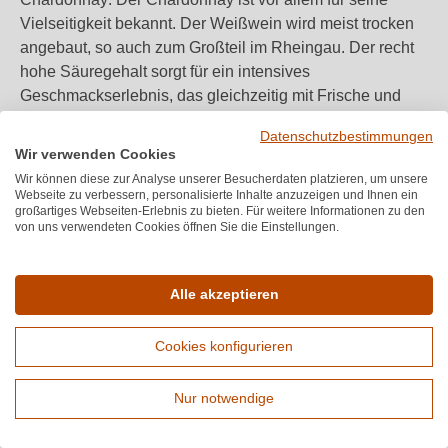
Vielseitigkeit bekannt. Der Weißwein wird meist trocken
angebaut, so auch zum Großteil im Rheingau. Der recht
hohe Säuregehalt sorgt für ein intensives
Geschmackserlebnis, das gleichzeitig mit Frische und
Fruchtigkeit punkten kann.
Datenschutzbestimmungen
Wir verwenden Cookies
Gewürztraminer: Der Gewürztraminer gilt als einer der
Wir können diese zur Analyse unserer Besucherdaten platzieren, um unsere
Webseite zu verbessern, personalisierte Inhalte anzuzeigen und Ihnen ein
hochwertigsten deutschen Weine, wird aber
großartiges Webseiten-Erlebnis zu bieten. Für weitere Informationen zu den
vergleichsweise selten angebaut. Im Rheingau findet
von uns verwendeten Cookies öffnen Sie die Einstellungen.
man diesen Weißwein in einer Bandbreite von süß bis
trocken.
Alle akzeptieren
Grauburgunder: In Deutschland wird der Grauburgunder
Cookies konfigurieren
meist zu Spätauslese ausgebaut, wobei die eher süßen
Weißweine vom günstigen Klima auf den Südhängen des
Rheingaues profitieren. Grauburgunder haben einen
Nur notwendige
Erweiterte Suche
reichen Körper mit Aromen von Honig, Mandel und
Früchten, eher geringe Säure und weisen zumeist einen