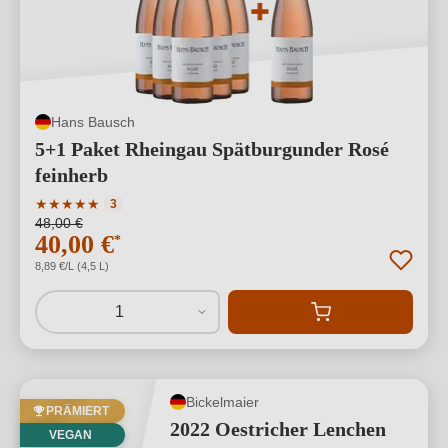
Hans Bausch
5+1 Paket Rheingau Spätburgunder Rosé
feinherb
Durchschnittliche Bewertung von 5 von 5 Sternen
★
★
★
★
★
3
48,00 €
40,00 €
*
8,89 €/L (4,5 L)
1
Bickelmaier
PRÄMIERT
2022 Oestricher Lenchen
VEGAN