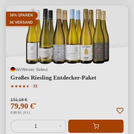
39% SPAREN
0€ VERSAND
WirWinzer Select
Großes Riesling Entdecker-Paket
Durchschnittliche Bewertung von 4.82 von 5 Sternen
★
★
★
★
★
★
33
131,18 €
79,90 €
*
8,88 €/L (9 L)
1