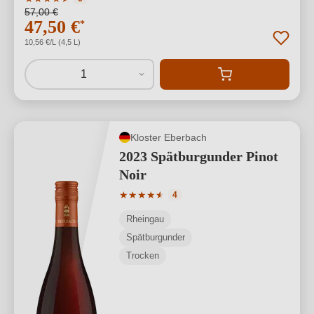
57,00 €
47,50 €
*
10,56 €/L (4,5 L)
1
Kloster Eberbach
2023 Spätburgunder Pinot
Noir
Durchschnittliche Bewertung von 4.75 
★
★
★
★
★
★
4
Rheingau
Spätburgunder
Trocken