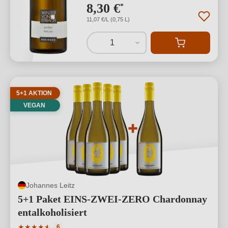
8,30 €
*
11,07 €/L (0,75 L)
1
5+1 AKTION
VEGAN
Johannes Leitz
5+1 Paket EINS-ZWEI-ZERO Chardonnay
entalkoholisiert
Durchschnittliche Bewertung von 4.83 von 5 Sternen
★
★
★
★
★
★
6