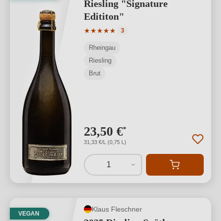
Riesling "Signature
Edititon"
Durchschnittliche Bewertung von 5 von
★
★
★
★
★
3
Rheingau
Riesling
Brut
23,50 €
*
31,33 €/L (0,75 L)
1
Klaus Fleschner
VEGAN