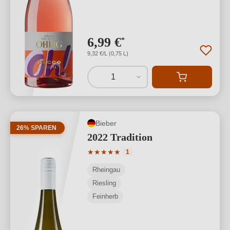
6,99 €
*
9,32 €/L (0,75 L)
1
Bieber
26% SPAREN
2022 Tradition
Durchschnittliche Bewertung von 5 von
★
★
★
★
★
1
Rheingau
Riesling
Feinherb