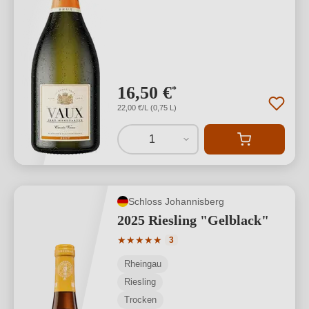
16,50 €
*
22,00 €/L (0,75 L)
1
Schloss Johannisberg
2025 Riesling "Gelblack"
Durchschnittliche Bewertung von 5 von
★
★
★
★
★
3
Rheingau
Riesling
Trocken