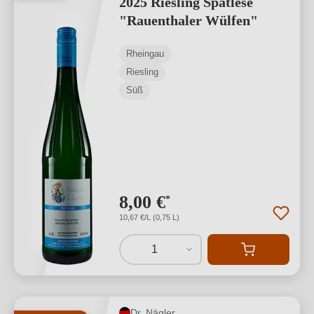
2025 Riesling Spätlese
"Rauenthaler Wülfen"
Rheingau
Riesling
Süß
8,00 €
*
10,67 €/L (0,75 L)
1
Dr. Nägler