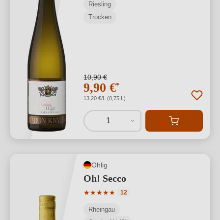
Riesling
Trocken
10,90 €
9,90 €
*
13,20 €/L (0,75 L)
1
Ohlig
Oh! Secco
Durchschnittliche Bewertung von 5 von
★
★
★
★
★
12
Rheingau