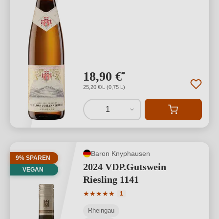
18,90 €
*
25,20 €/L (0,75 L)
1
Baron Knyphausen
9% SPAREN
2024 VDP.Gutswein
VEGAN
Riesling 1141
Durchschnittliche Bewertung von 5 von
★
★
★
★
★
1
Rheingau