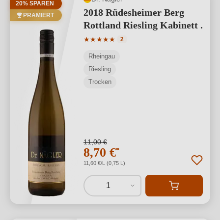
20% SPAREN
2018 Rüdesheimer Berg
PRÄMIERT
Rottland Riesling Kabinett .
Durchschnittliche Bewertung von 5 von
★
★
★
★
★
2
Rheingau
Riesling
Trocken
11,00 €
8,70 €
*
11,60 €/L (0,75 L)
1