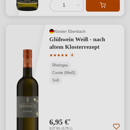
1
Kloster Eberbach
Glühwein Weiß - nach
altem Klosterrezept
Durchschnittliche Bewertung von 5 von
★
★
★
★
★
4
Rheingau
Cuvée (Weiß)
Süß
6,95 €
*
9,27 €/L (0,75 L)