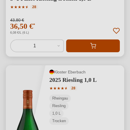
Durchschnittliche Bewertung von 4.86 von 5 Sternen
★
★
★
★
★
★
28
43,80 €
36,50 €
*
6,08 €/L (6 L)
1
Kloster Eberbach
2025 Riesling 1,0 L
Durchschnittliche Bewertung von 4.57 
★
★
★
★
★
★
28
Rheingau
Riesling
1,0 L
Trocken