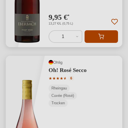
9,95 €
*
13,27 €/L (0,75 L)
1
Ohlig
Oh! Rosé Secco
Durchschnittliche Bewertung von 4.83 
★
★
★
★
★
★
6
Rheingau
Cuvée (Rosé)
Trocken