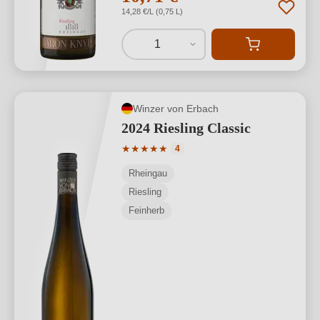
14,28 €/L (0,75 L)
1
Winzer von Erbach
2024 Riesling Classic
Durchschnittliche Bewertung von 5 von
★
★
★
★
★
4
Rheingau
Riesling
Feinherb