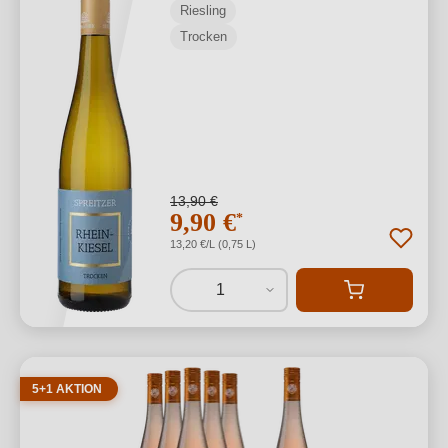
Riesling
Trocken
13,90 €
9,90 €
*
13,20 €/L (0,75 L)
1
5+1 AKTION