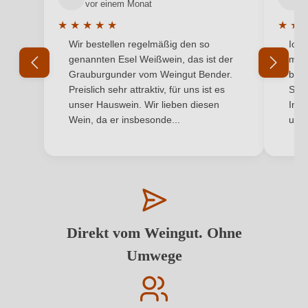
vor einem Monat
★
★
★
★
★
★
★
Durchschnittliche Bewertung von 5 von 5 Sternen
Durchs
Wir bestellen regelmäßig den so
Ich 
genannten Esel Weißwein, das ist der
mit 
Grauburgunder vom Weingut Bender.
best
Preislich sehr attraktiv, für uns ist es
Supe
unser Hauswein. Wir lieben diesen
Inha
Wein, da er insbesonde...
und 
Direkt vom Weingut. Ohne
Umwege