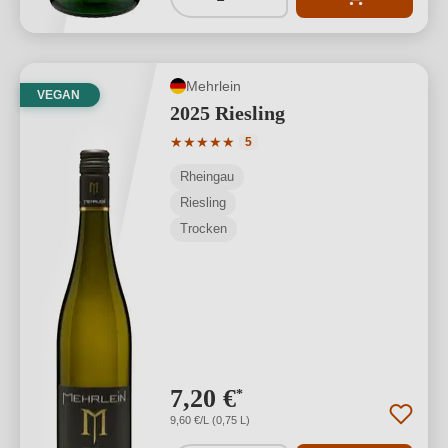
Mehrlein
VEGAN
2025 Riesling
Durchschnittliche Bewertung von 5 von
★
★
★
★
★
5
Rheingau
Riesling
Trocken
7,20 €
*
9,60 €/L (0,75 L)