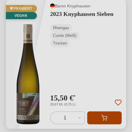
Baron Knyphausen
PRÄMIERT
2023 Knyphausen Sieben
VEGAN
Rheingau
Cuvée (Weiß)
Trocken
15,50 €
*
20,67 €/L (0,75 L)
1