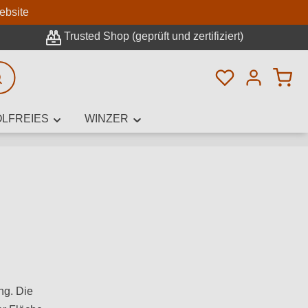
n
ebsite
Trusted Shop (geprüft und zertifiziert)
Du hast 0 Pro
rweiterte Suche
LFREIES
WINZER
innamen,
ng. Die