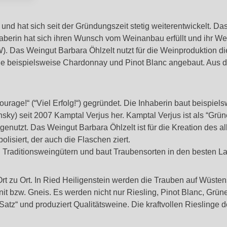
nd hat sich seit der Gründungszeit stetig weiterentwickelt. Da
erin hat sich ihren Wunsch vom Weinanbau erfüllt und ihr Wein
W). Das Weingut Barbara Öhlzelt nutzt für die Weinproduktion 
 wie beispielsweise Chardonnay und Pinot Blanc angebaut. Aus
age!“ (“Viel Erfolg!“) gegründet. Die Inhaberin baut beispiels
sky) seit 2007 Kamptal Verjus her. Kamptal Verjus ist als “Grün
nutzt. Das Weingut Barbara Öhlzelt ist für die Kreation des alk
isiert, der auch die Flaschen ziert.
n Traditionsweingütern und baut Traubensorten in den besten 
t zu Ort. In Ried Heiligenstein werden die Trauben auf Wüste
t bzw. Gneis. Es werden nicht nur Riesling, Pinot Blanc, Grü
 Satz“ und produziert Qualitätsweine. Die kraftvollen Rieslinge