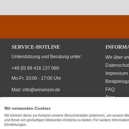
SERVICE-HOTLINE
INFORM
Unterstützung und Beratung unter:
Wir über u
Datenschut
+49 (0) 89 416 137 060
Impressum
Mo-Fr, 10:00 - 17:00 Uhr
Bestpreisga
FAQ
Mail:
info@wirwinzer.de
Blog
Vertrag Widerruf
Wir verwenden Cookies
Wir können diese zur Analyse unserer Besucherdaten platzieren, um unsere Web
SIE FINDEN UNS AUCH AUF
BEWERT
und Ihnen ein großartiges Webseiten-Erlebnis zu bieten. Für weitere Informati
Einstellungen.
★
★
★