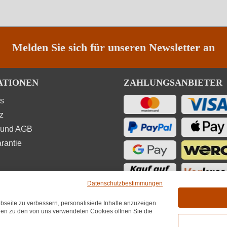
Melden Sie sich für unseren Newsletter an
ATIONEN
ZAHLUNGSANBIETER
ns
z
 und AGB
rantie
Datenschutzbestimmungen
seite zu verbessern, personalisierte Inhalte anzuzeigen
UNGEN
onen zu den von uns verwendeten Cookies öffnen Sie die
★
★
★
4,7
(6.689)