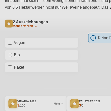
Inhaberin hat sich mit dem Weingut einen Traum erfüllt und 
von 6,5 Hektar werden nicht nur Weißweine angebaut. Das 
2 Auszeichnungen
Mehr erfahren
→
Keine 
Vegan
Bio
Paket
VINARIA
2022
FALSTAFF
2022
Mehr
3
3
/100
/5