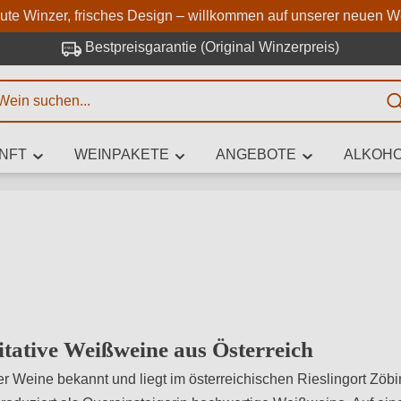
Zum Hauptinhalt springen
Zur Suche springen
Zur Hauptnavigation springe
aute Winzer, frisches Design – willkommen auf unserer neuen W
Bestpreisgarantie (Original Winzerpreis)
E
NFT
WEINPAKETE
ANGEBOTE
ALKOHO
 Zeichen eingeben
iben Sie, welchen Wein Sie suchen – ob nach Geschmack, Anlass, We
Rebsorte, Region, Winzer oder anderen Kriterien.
tative Weißweine aus Österreich
ver Weine bekannt und liegt im österreichischen Rieslingort Zöbi