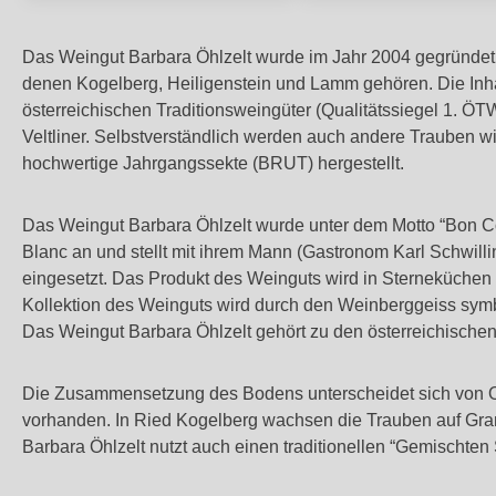
Das Weingut Barbara Öhlzelt wurde im Jahr 2004 gegründet u
denen Kogelberg, Heiligenstein und Lamm gehören. Die Inhab
österreichischen Traditionsweingüter (Qualitätssiegel 1. ÖT
Veltliner. Selbstverständlich werden auch andere Trauben
hochwertige Jahrgangssekte (BRUT) hergestellt.
Das Weingut Barbara Öhlzelt wurde unter dem Motto “Bon Cour
Blanc an und stellt mit ihrem Mann (Gastronom Karl Schwillin
eingesetzt. Das Produkt des Weinguts wird in Sterneküchen ge
Kollektion des Weinguts wird durch den Weinberggeiss symbol
Das Weingut Barbara Öhlzelt gehört zu den österreichische
Die Zusammensetzung des Bodens unterscheidet sich von Or
vorhanden. In Ried Kogelberg wachsen die Trauben auf Grani
Barbara Öhlzelt nutzt auch einen traditionellen “Gemischten