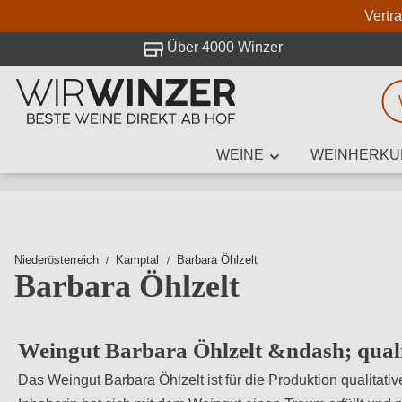
Vertr
 Besuch bei WirWinzer.
Über 4000 Winzer
WEINE
WEINHERKU
Weinsuche
Mindestens 3
Niederösterreich
Kamptal
Barbara Öhlzelt
Barbara Öhlzelt
Beschre
Weingut Barbara Öhlzelt &ndash; quali
Das Weingut Barbara Öhlzelt ist für die Produktion qualitati