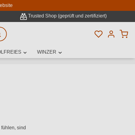
n
ebsite
Trusted Shop (geprüft und zertifiziert)
Du hast 0 Pro
rweiterte Suche
LFREIES
WINZER
innamen,
fühlen, sind