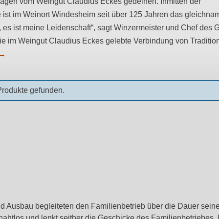
 Lagen vom Weingut Claudius Eckes gedeihen. Inmitten der
e ist im Weinort Windesheim seit über 125 Jahren das gleichna
f, es ist meine Leidenschaft“, sagt Winzermeister und Chef des 
 die im Weingut Claudius Eckes gelebte Verbindung von Traditi
→
Produkte gefunden.
nd Ausbau begleiteten den Familienbetrieb über die Dauer sei
ahtlos und lenkt seither die Geschicke des Familienbetriebes