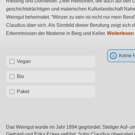
Riesling und Dornfelder. Zwei Rebsorten, die auch auf den
geschichtsträchtigen und malerischen Kulturlandschaft Nah
Weingut beheimatet. “Winzer zu sein ist nicht nur mein Beru
Claudius über sich. Als Sinnbild dieser Berufung zeigt sich
Erkenntnissen der Moderne in Berg und Keller.
Weiterlesen
Keine 
Vegan
Bio
Paket
Das Weingut wurde im Jahr 1894 gegründet. Stetiger Auf- u
Gerhard und Erika Eckes geführt. Sohn Claudius übernahm n