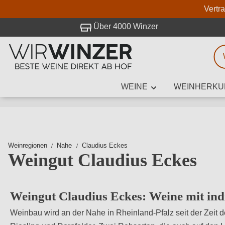
Vertr
 Besuch bei WirWinzer.
Über 4000 Winzer
WEINE
WEINHERKU
Weinsuche
Mindestens 3
Weinregionen
Nahe
Claudius Eckes
Weingut Claudius Eckes
Beschre
Weingut Claudius Eckes: Weine mit indi
Weinbau wird an der Nahe in Rheinland-Pfalz seit der Zeit d