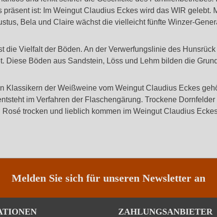
räsent ist: Im Weingut Claudius Eckes wird das WIR gelebt. Mu
stus, Bela und Claire wächst die vielleicht fünfte Winzer-Gener
st die Vielfalt der Böden. An der Verwerfungslinie des Hunsrü
 Diese Böden aus Sandstein, Löss und Lehm bilden die Grundl
n Klassikern der Weißweine vom Weingut Claudius Eckes gehör
entsteht im Verfahren der Flaschengärung. Trockene Dornfelder mi
 Rosé trocken und lieblich kommen im Weingut Claudius Eckes 
Melden Sie sich für unseren Newsletter an
ATIONEN
ZAHLUNGSANBIETER