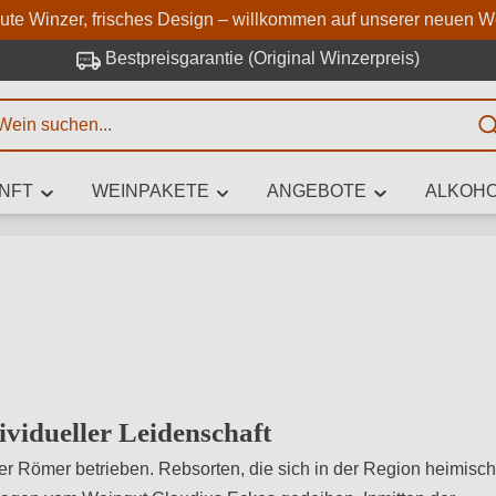
Zum Hauptinhalt springen
Zur Suche springen
Zur Hauptnavigation springe
aute Winzer, frisches Design – willkommen auf unserer neuen W
Bestpreisgarantie (Original Winzerpreis)
E
NFT
WEINPAKETE
ANGEBOTE
ALKOHO
 Zeichen eingeben
iben Sie, welchen Wein Sie suchen – ob nach Geschmack, Anlass, We
Rebsorte, Region, Winzer oder anderen Kriterien.
vidueller Leidenschaft
er Römer betrieben. Rebsorten, die sich in der Region heimisch 