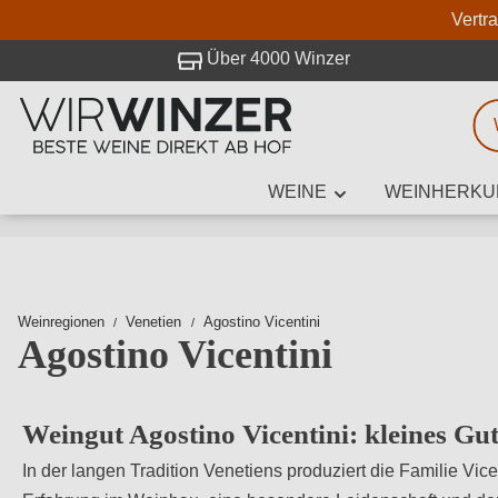
Vertr
 Besuch bei WirWinzer.
Über 4000 Winzer
WEINE
WEINHERKU
Weinsuche
Mindestens 3
Weinregionen
Venetien
Agostino Vicentini
Agostino Vicentini
Beschre
Weingut Agostino Vicentini: kleines G
In der langen Tradition Venetiens produziert die Familie Vic