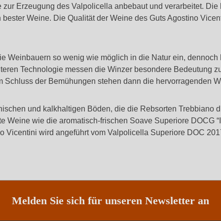
ur Erzeugung des Valpolicella anbebaut und verarbeitet. Die b
ster Weine. Die Qualität der Weine des Guts Agostino Vicenti
die Weinbauern so wenig wie möglich in die Natur ein, dennoch 
iteren Technologie messen die Winzer besondere Bedeutung z
 Am Schluss der Bemühungen stehen dann die hervorragenden We
ischen und kalkhaltigen Böden, die die Rebsorten Trebbiano 
rönte Weine wie die aromatisch-frischen Soave Superiore DOCG 
no Vicentini wird angeführt vom Valpolicella Superiore DOC 20
Melden Sie sich für unseren Newsletter an