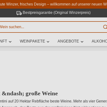
Zum Hauptinhalt springen
Zur Suche springen
Zur Hauptnavigation springe
aute Winzer, frisches Design – willkommen auf unserer neuen W
Bestpreisgarantie (Original Winzerpreis)
E
NFT
WEINPAKETE
ANGEBOTE
ALKOHO
 Zeichen eingeben
iben Sie, welchen Wein Sie suchen – ob nach Geschmack, Anlass, We
Rebsorte, Region, Winzer oder anderen Kriterien.
ut &ndash; große Weine
entini auf 20 Hektar Rebfläche beste Weine. Mehr als vier Gene