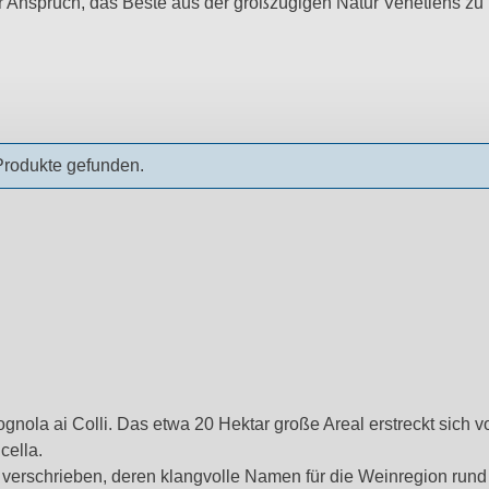
 Anspruch, das Beste aus der großzügigen Natur Venetiens zu 
Produkte gefunden.
gnola ai Colli. Das etwa 20 Hektar große Areal erstreckt sich v
cella.
en verschrieben, deren klangvolle Namen für die Weinregion r