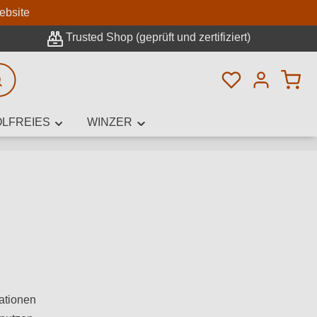
n
ebsite
Trusted Shop (geprüft und zertifiziert)
Du hast 0 Pro
rweiterte Suche
LFREIES
WINZER
innamen,
rationen