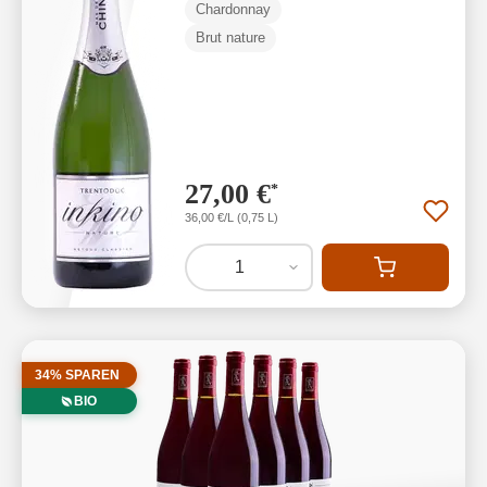
Chardonnay
Brut nature
27,00 €
*
36,00 €/L (0,75 L)
1
34% SPAREN
BIO