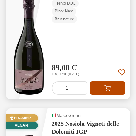
Trento DOC
Pinot Nero
Brut nature
89,00 €
*
118,67 €/L (0,75 L)
1
Maso Grener
PRÄMIERT
2025 Nosiola Vigneti delle
VEGAN
Dolomiti IGP