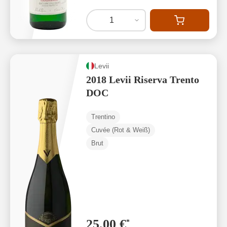
1
Levii
2018 Levii Riserva Trento
DOC
Trentino
Cuvée (Rot & Weiß)
Brut
25,00 €
*