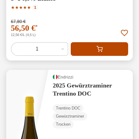
Durchschnittliche Bewertung von 5 von 5 Sternen
★
★
★
★
★
1
67,80 €
56,50 €
*
12,56 €/L (4,5 L)
1
Endrizzi
2025 Gewürztraminer
Trentino DOC
Trentino DOC
Gewürztraminer
Trocken