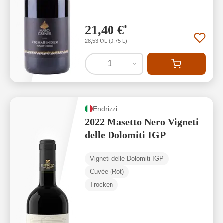
21,40 €
*
28,53 €/L (0,75 L)
1
Endrizzi
2022 Masetto Nero Vigneti
delle Dolomiti IGP
Vigneti delle Dolomiti IGP
Cuvée (Rot)
Trocken