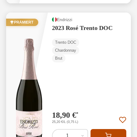
Endrizzi
PRÄMIERT
2023 Rosé Trento DOC
Trento DOC
Chardonnay
Brut
18,90 €
*
25,20 €/L (0,75 L)
1