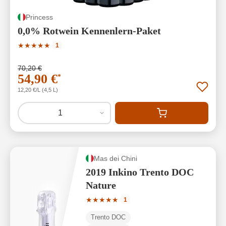
Princess
0,0% Rotwein Kennenlern-Paket
Durchschnittliche Bewertung von 5 von 5 Sternen
★
★
★
★
★
1
70,20 €
54,90 €
*
12,20 €/L (4,5 L)
1
Mas dei Chini
2019 Inkino Trento DOC
Nature
Durchschnittliche Bewertung von 5 von
★
★
★
★
★
1
Trento DOC