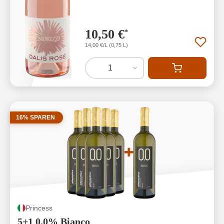
10,50 €
*
14,00 €/L (0,75 L)
1
16% SPAREN
Princess
5+1 0,0% Bianco