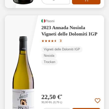
Pisoni
2023 Annada Nosiola
Vigneti delle Dolomiti IGP
Durchschnittliche Bewertung von 4.33 
★
★
★
★
★
★
3
Vigneti delle Dolomiti IGP
Nosiola
Trocken
22,50 €
*
30,00 €/L (0,75 L)