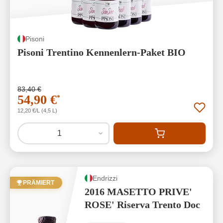
Pisoni
Pisoni Trentino Kennenlern-Paket BIO
83,40 €
54,90 €
*
12,20 €/L (4,5 L)
1
Endrizzi
PRÄMIERT
2016 MASETTO PRIVE'
ROSE' Riserva Trento Doc