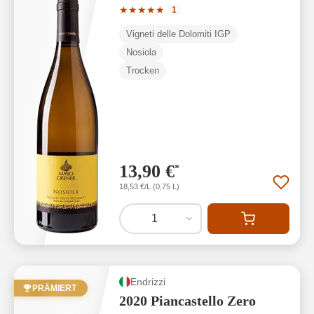
Durchschnittliche Bewertung von 5 von
★
★
★
★
★
1
Vigneti delle Dolomiti IGP
Nosiola
Trocken
13,90 €
*
18,53 €/L (0,75 L)
1
Endrizzi
PRÄMIERT
2020 Piancastello Zero