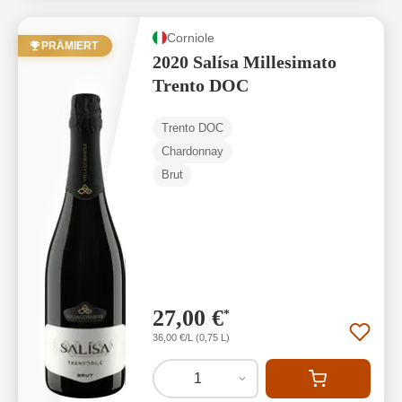
Corniole
PRÄMIERT
2020 Salísa Millesimato
Trento DOC
Trento DOC
Chardonnay
Brut
27,00 €
*
36,00 €/L (0,75 L)
1