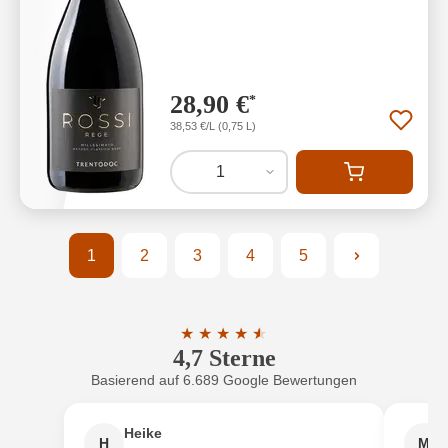
28,90 €
*
38,53 €/L (0,75 L)
1
1
2
3
4
5
Seite
Seite
Seite
Seite
Seite
★
★
★
★
★
★
4,7 Sterne
Durchschnittliche Bewertung von 4.7 
Basierend auf 6.689 Google Bewertungen
Heike
H
M