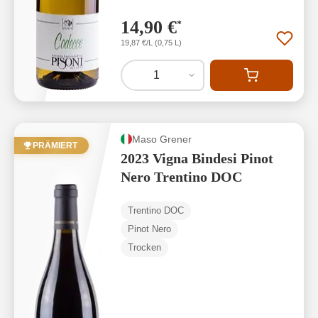
14,90 €
*
19,87 €/L (0,75 L)
1
Maso Grener
PRÄMIERT
2023 Vigna Bindesi Pinot
Nero Trentino DOC
Trentino DOC
Pinot Nero
Trocken