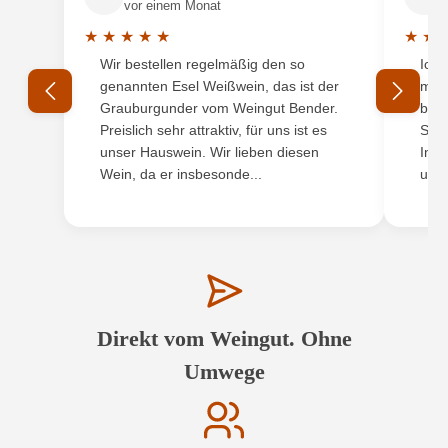
vor einem Monat
★
★
★
★
★
★
★
Durchschnittliche Bewertung von 5 von 5 Sternen
Durchs
Wir bestellen regelmäßig den so
Ich 
genannten Esel Weißwein, das ist der
mit 
Grauburgunder vom Weingut Bender.
best
Preislich sehr attraktiv, für uns ist es
Supe
unser Hauswein. Wir lieben diesen
Inha
Wein, da er insbesonde...
und 
Direkt vom Weingut. Ohne
Umwege