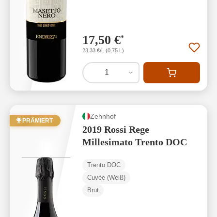
17,50 €
*
23,33 €/L (0,75 L)
1
Zehnhof
PRÄMIERT
2019 Rossi Rege
Millesimato Trento DOC
Trento DOC
Cuvée (Weiß)
Brut