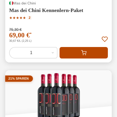
Mas dei Chini
Mas dei Chini Kennenlern-Paket
Durchschnittliche Bewertung von 5 von 5 Sternen
★
★
★
★
★
2
75,30 €
69,00 €
*
30,67 €/L (2,25 L)
1
21% SPAREN