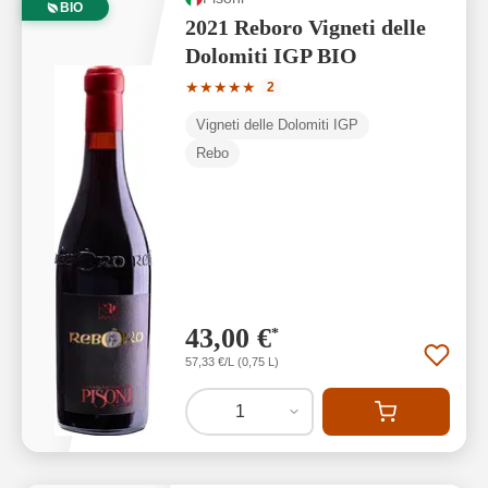
BIO
2021 Reboro Vigneti delle
Dolomiti IGP BIO
Durchschnittliche Bewertung von 5 von
★
★
★
★
★
2
Vigneti delle Dolomiti IGP
Rebo
43,00 €
*
57,33 €/L (0,75 L)
1