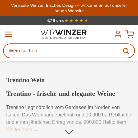
Zum Hauptinhalt springen
Vertraute Winzer, frisches Design – willkommen auf unserer
neuen Website
Weinsuche
Mindestens 3 Zeichen eingeben
★
★
★
★
★
★
4,7 Sterne
Durchschnittliche Bewertung von 4.7
Beschreiben Sie, welchen Wein
Sie suchen – ob nach Geschmack,
Anlass, Weinnamen, Rebsorte,
Region, Winzer oder anderen
Trentino Wein
Kriterien.
Trentino - frische und elegante Weine
Trentino liegt nördlich vom Gardasee im Norden von
Italien. Das Weinbaugebiet hat rund 10.000 ha Rebfläche
und einen jährlichen Ertrag von ca. 900.000 Hektolitern.
Weiterlesen
→