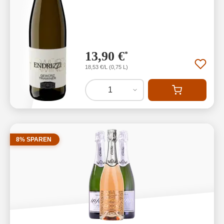
13,90 €
*
18,53 €/L (0,75 L)
1
8% SPAREN