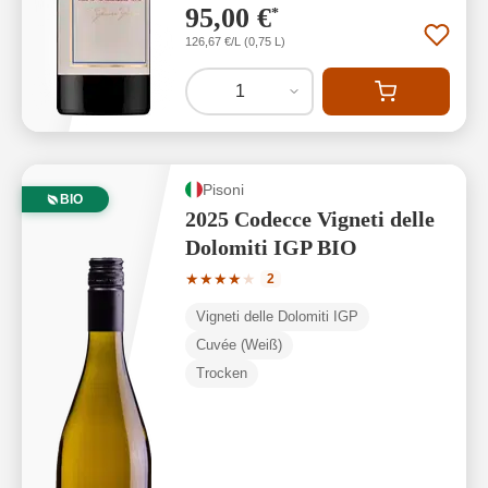
95,00 €
*
126,67 €/L (0,75 L)
1
Pisoni
BIO
2025 Codecce Vigneti delle
Dolomiti IGP BIO
Durchschnittliche Bewertung von 4 von
★
★
★
★
★
2
Vigneti delle Dolomiti IGP
Cuvée (Weiß)
Trocken