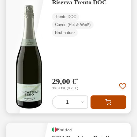
Riserva Trento DOC
Trento DOC
Cuvée (Rot & Weiß)
Brut nature
29,00 €
*
38,67 €/L (0,75 L)
1
Endrizzi