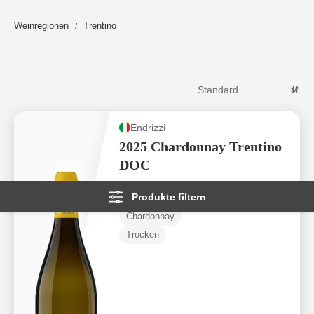
Weinregionen
Trentino
Endrizzi
2025 Chardonnay Trentino
DOC
Produkte filtern
Trentino DOC
Chardonnay
Trocken