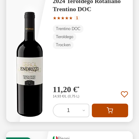
2024 Teroldego Rotaliano
Trentino DOC
Durchschnittliche Bewertung von 5 von
★
★
★
★
★
1
Trentino DOC
Teroldego
Trocken
11,20 €
*
14,93 €/L (0,75 L)
1
Pisoni