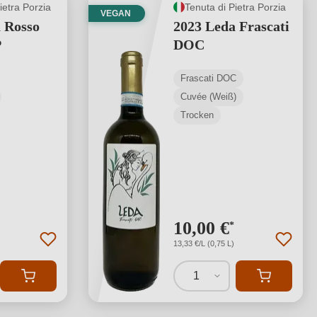
ietra Porzia
Tenuta di Pietra Porzia
VEGAN
 Rosso
2023 Leda Frascati
P
DOC
Frascati DOC
Cuvée (Weiß)
Trocken
10,00 €
*
13,33 €/L (0,75 L)
1