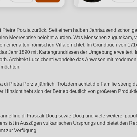
di Pietra Porzia zurück. Seit einem halben Jahrtausend schon ga
ühlen Meeresbrise belohnt wurden. Was Menschen zugutekam, ve
n einer alten, römischen Villa errichtet. Im Grundbuch von 171
das Jahr 1890 mit Kartengrundrissen der Umgebung erweitert. Inz
rwarb. Architekt Luccichenti wandelte das Anwesen mit modern
 möchten.
di Pietra Porzia jährlich. Trotzdem achtet die Familie streng 
ser Hinsicht hebt sich der Betrieb deutlich von größeren Produk
annellino di Frascati Docg sowie Docg und viele weitere, popul
dens ist in Auszügen vulkanischen Ursprungs und bietet den Re
amt zur Verfügung.