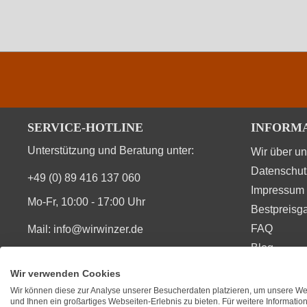
SERVICE-HOTLINE
INFORM
Unterstützung und Beratung unter:
Wir über u
Datenschut
+49 (0) 89 416 137 060
Impressum
Mo-Fr, 10:00 - 17:00 Uhr
Bestpreisga
FAQ
Mail:
info@wirwinzer.de
Blog
Vertrag Widerruf
Wir verwenden Cookies
Wir können diese zur Analyse unserer Besucherdaten platzieren, um unsere Web
SIE FINDEN UNS AUCH AUF
BEWERT
und Ihnen ein großartiges Webseiten-Erlebnis zu bieten. Für weitere Informati