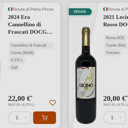
Tenuta di Pietra Porzia
Tenuta di P
VEGAN
2024 Era
2021 Lec
Cannellino di
Rosso D
Frascati DOCG
Roma DOC
0,375 L
Cannellino di Frascati DOCG
Cuvée (Rot)
Cuvée (Weiß)
Trocken
0,375 L
Süß
22,00 €
20,00 €
*
*
58,67 €/L (0,375 L)
26,67 €/L (0,75 L)
1
1