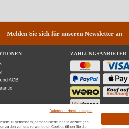
Melden Sie sich für unseren Newsletter an
ATIONEN
ZAHLUNGSANBIETER
ns
z
 und AGB
rantie
Datenschutzbestimmungen
seite zu verbessern, personalisierte Inhalte anzuzeigen
UNGEN
onen zu den von uns verwendeten Cookies öffnen Sie die