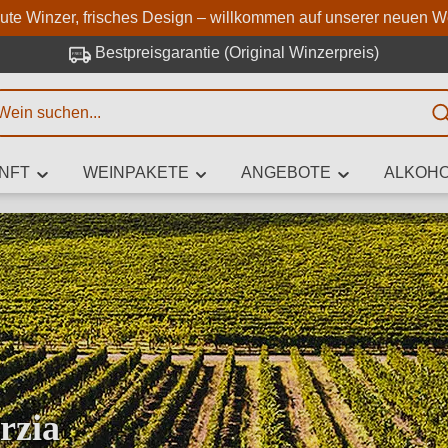
Zum Hauptinhalt springen
Zur Suche springen
Zur Hauptnavigation springe
aute Winzer, frisches Design – willkommen auf unserer neuen W
Bestpreisgarantie (Original Winzerpreis)
E
NFT
WEINPAKETE
ANGEBOTE
ALKOHO
 Zeichen eingeben
iben Sie, welchen Wein Sie suchen – ob nach Geschmack, Anlass, We
Rebsorte, Region, Winzer oder anderen Kriterien.
rzia