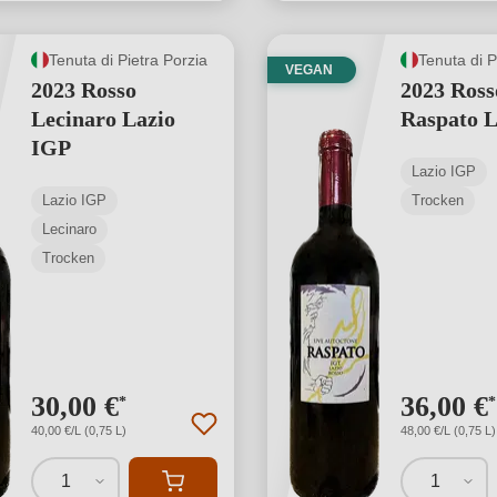
Tenuta di Pietra Porzia
Tenuta di P
VEGAN
2023 Rosso
2023 Ross
Lecinaro Lazio
Raspato L
IGP
Lazio IGP
Lazio IGP
Trocken
Lecinaro
Trocken
30,00 €
36,00 €
*
*
40,00 €/L (0,75 L)
48,00 €/L (0,75 L)
1
1