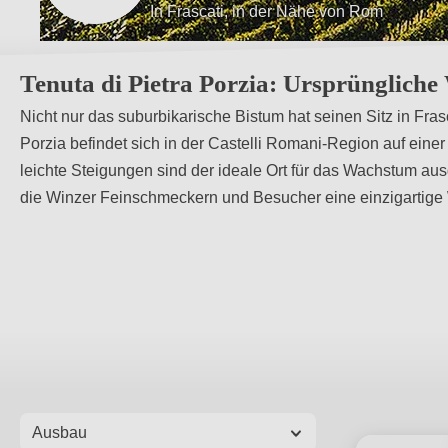
In Frascati, in der Nähe von Rom
Geschichte in Verbindung mit den Ereign
Tenuta di Pietra Porzia: Ursprüngliche
Nicht nur das suburbikarische Bistum hat seinen Sitz in Fras
Porzia befindet sich in der Castelli Romani-Region auf ei
leichte Steigungen sind der ideale Ort für das Wachstum au
die Winzer Feinschmeckern und Besucher eine einzigarti
Ausbau