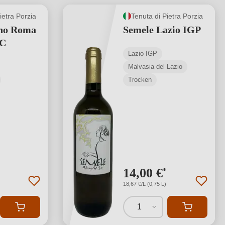
ietra Porzia
Tenuta di Pietra Porzia
ino Roma
Semele Lazio IGP
OC
Lazio IGP
Malvasia del Lazio
Trocken
14,00 €
*
18,67 €/L (0,75 L)
1