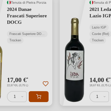
Tenuta di Pietra Porzia
Tenuta di P
2024 Danae
2021 Leda
Frascati Superiore
Lazio IG
DOCG
Lazio IGP
Frascati Superiore DOCG
Cuvée (Rot)
Trocken
Trocken
17,00 €
14,00 €
*
*
22,67 €/L (0,75 L)
18,67 €/L (0,75 L)
1
1