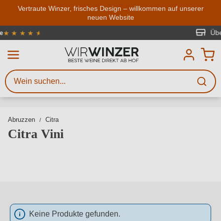
Zum Hauptinhalt springen
Vertraute Winzer, frisches Design – willkommen auf unserer
neuen Website
Weinsuche
Mindestens 3 Zeichen eingeben
Über 4000 Winzer
rtung von 4.7 von 5 Sternen
Beschreiben Sie, welchen Wein
Sie suchen – ob nach Geschmack,
Anlass, Weinnamen, Rebsorte,
Region, Winzer oder anderen
Abruzzen
Citra
Kriterien.
Citra Vini
Keine Produkte gefunden.