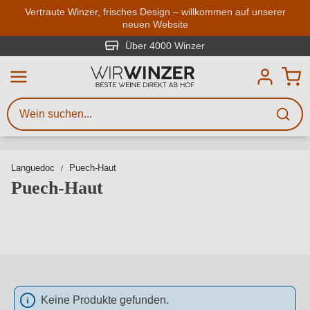
Zum Hauptinhalt springen
Vertraute Winzer, frisches Design – willkommen auf unserer
neuen Website
Weinsuche
Mindestens 3 Zeichen eingeben
Über 4000 Winzer
Beschreiben Sie, welchen Wein
Sie suchen – ob nach Geschmack,
Anlass, Weinnamen, Rebsorte,
Region, Winzer oder anderen
Languedoc
Puech-Haut
Kriterien.
Puech-Haut
Keine Produkte gefunden.