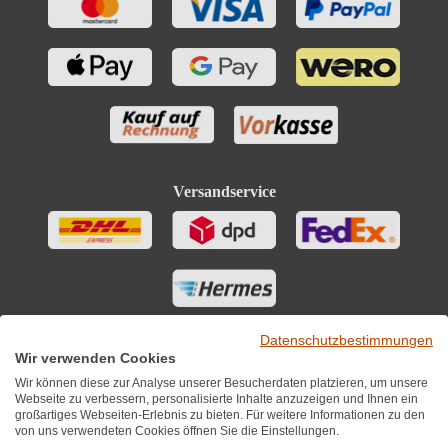
Versandservice
Datenschutzbestimmungen
Wir verwenden Cookies
Wir können diese zur Analyse unserer Besucherdaten platzieren, um unsere
Webseite zu verbessern, personalisierte Inhalte anzuzeigen und Ihnen ein
großartiges Webseiten-Erlebnis zu bieten. Für weitere Informationen zu den
von uns verwendeten Cookies öffnen Sie die Einstellungen.