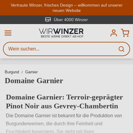
Zum Hauptinhalt springen
Vertraute Winzer, frisches Design – willkommen auf unserer
neuen Website
Weinsuche
Mindestens 3 Zeichen eingeben
Über 4000 Winzer
Beschreiben Sie, welchen Wein
Sie suchen – ob nach Geschmack,
Anlass, Weinnamen, Rebsorte,
Region, Winzer oder anderen
Burgund
Garnier
Kriterien.
Domaine Garnier
Domaine Garnier: Terroir-geprägter
Pinot Noir aus Gevrey-Chambertin
Die Domaine Garnier ist bekannt für die Produktion von
Burgunderweinen, die durch ihre Feinheit und
Fruchtigkeit begeistern. Sie steht mit ihren