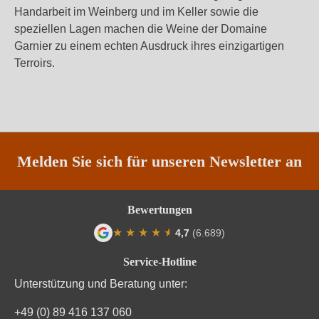
Handarbeit im Weinberg und im Keller sowie die
speziellen Lagen machen die Weine der Domaine
Garnier zu einem echten Ausdruck ihres einzigartigen
Terroirs.
Melden Sie sich für unseren Newsletter an
Bewertungen
★
★
★
★
★
★
4,7
(6.689)
Durchschnittliche Bewertung von 4.7 von
Service-Hotline
Unterstützung und Beratung unter:
+49 (0) 89 416 137 060