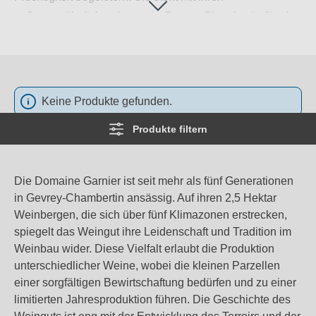
außergewöhnlichen Lagen in Gevrey-Chambertin für eine
Verbindung aus traditionellem Terroir und moderner
Weinherstellung. Der Wein von Domaine Garnier ist
daher ein Ausdruck von Kultur und Qualität, der in jedem
Glas spürbar wird.
Weiterlesen
→
Keine Produkte gefunden.
Produkte filtern
Die Domaine Garnier ist seit mehr als fünf Generationen
in Gevrey-Chambertin ansässig. Auf ihren 2,5 Hektar
Weinbergen, die sich über fünf Klimazonen erstrecken,
spiegelt das Weingut ihre Leidenschaft und Tradition im
Weinbau wider. Diese Vielfalt erlaubt die Produktion
unterschiedlicher Weine, wobei die kleinen Parzellen
einer sorgfältigen Bewirtschaftung bedürfen und zu einer
limitierten Jahresproduktion führen. Die Geschichte des