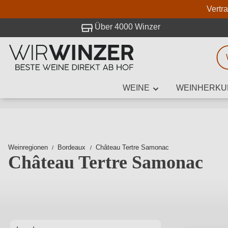
Vertr
 Besuch bei WirWinzer.
Über 4000 Winzer
WEINE
WEINHERKU
Weinsuche
Mindestens 3
Weinregionen
Bordeaux
Château Tertre Samonac
Château Tertre Samonac
Beschre