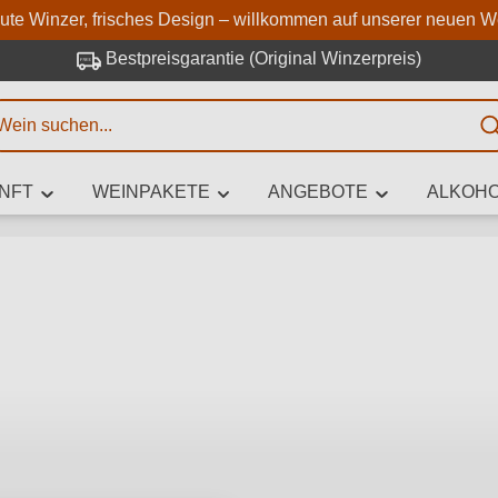
Zum Hauptinhalt springen
Zur Suche springen
Zur Hauptnavigation springe
aute Winzer, frisches Design – willkommen auf unserer neuen W
Bestpreisgarantie (Original Winzerpreis)
E
NFT
WEINPAKETE
ANGEBOTE
ALKOHO
 Zeichen eingeben
iben Sie, welchen Wein Sie suchen – ob nach Geschmack, Anlass, We
Rebsorte, Region, Winzer oder anderen Kriterien.