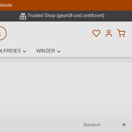
n
ebsite
Trusted Shop (geprüft und zertifiziert)
Du hast 0 Pro
rweiterte Suche
LFREIES
WINZER
innamen,