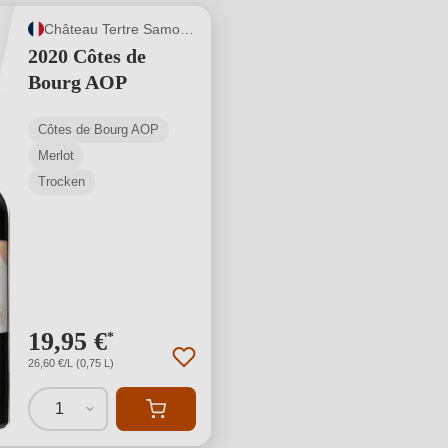
Château Tertre Samonac
2020 Côtes de
Bourg AOP
Côtes de Bourg AOP
Merlot
Trocken
19,95 €
*
26,60 €/L (0,75 L)
1