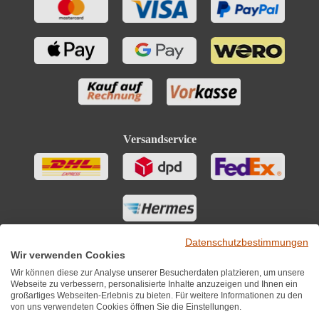
Versandservice
Datenschutzbestimmungen
Wir verwenden Cookies
Wir können diese zur Analyse unserer Besucherdaten platzieren, um unsere
Webseite zu verbessern, personalisierte Inhalte anzuzeigen und Ihnen ein
großartiges Webseiten-Erlebnis zu bieten. Für weitere Informationen zu den
von uns verwendeten Cookies öffnen Sie die Einstellungen.