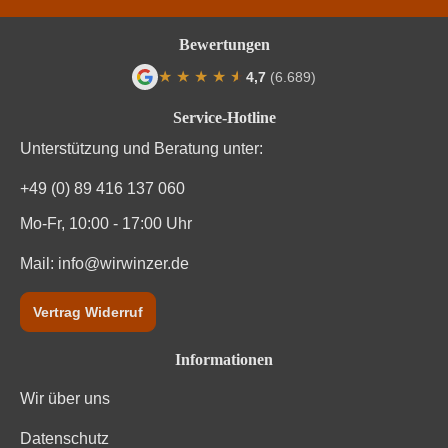
Bewertungen
★
★
★
★
★
★
4,7
(6.689)
Durchschnittliche Bewertung von 4.7 von
Service-Hotline
Unterstützung und Beratung unter:
+49 (0) 89 416 137 060
Mo-Fr, 10:00 - 17:00 Uhr
Mail:
info@wirwinzer.de
Vertrag Widerruf
Informationen
Wir über uns
Datenschutz