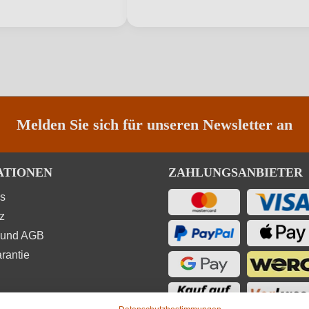
ANMELDEN
Melden Sie sich für unseren Newsletter an
ATIONEN
ZAHLUNGSANBIETER
ns
z
 und AGB
rantie