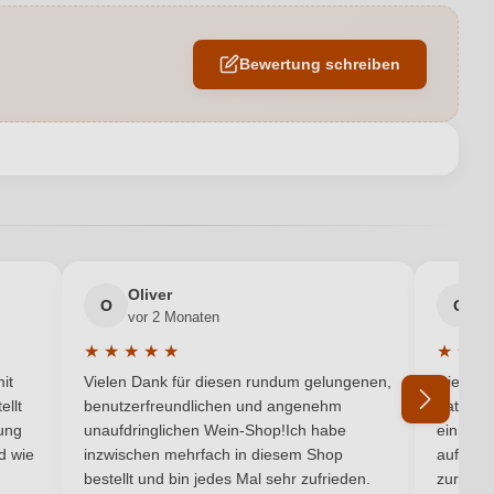
Huller
Bewertung schreiben
0,75 L
Glühwein
en neuen Account.
Glühwein
Oliver
g
O
G
vor 2 Monaten
v
★
★
★
★
★
★
★
★
5 von 5 Sternen
Durchschnittliche Bewertung von 5 von 5 Sternen
Durchsc
it
Vielen Dank für diesen rundum gelungenen,
Die Lief
ellt
benutzerfreundlichen und angenehm
hat ein
ung
unaufdringlichen Wein-Shop!Ich habe
einmal b
nd wie
inzwischen mehrfach in diesem Shop
auf dem
Ich habe mein Passwort vergessen
bestellt und bin jedes Mal sehr zufrieden.
zurück 