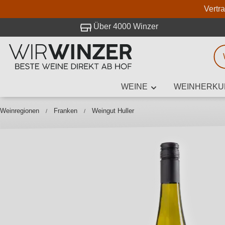
Vertr
 Besuch bei WirWinzer.
Über 4000 Winzer
WEINE
WEINHERKU
Weinsuche
Mindestens 3
Weinregionen
Franken
Weingut Huller
Beschre