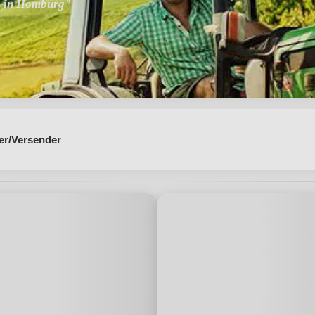
b in Homburg"
er/Versender