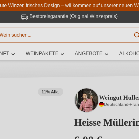
Zum Hauptinhalt springen
Zur Suche springen
Zur Hauptnavigation springe
aute Winzer, frisches Design – willkommen auf unserer neuen W
Bestpreisgarantie (Original Winzerpreis)
E
NFT
WEINPAKETE
ANGEBOTE
ALKOHO
 Zeichen eingeben
11% Alk.
Weingut Hulle
iben Sie, welchen Wein Sie suchen – ob nach Geschmack, Anlass, We
Deutschland
Fra
Rebsorte, Region, Winzer oder anderen Kriterien.
Heisse Müllerin