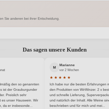
Enthält Sulfite
Hersteller
en Sie anderen bei ihrer Entscheidung.
5 Homburg am Main, Deutschland
Inhalt
Deutschland
Qualität
abgegeben werden. Bitte loggen Sie sich ein, oder erstellen Sie ein
Franken
Weinart
Das sagen unsere Kunden
Neuer Kunde?
Neuer Kunde?
Marianne
M
onat
vor 2 Wochen
★
★
★
★
★
he Bewertung von 5 von 5 Sternen
Durchschnittliche Bewertung von 
elmäßig den so genannten
Ich habe nur die besten Erfahrungen m
5 Sternen
s ist der Grauburgunder
den Produkten von WirWinzer. 2 x best
r. Preislich sehr
und schnelle Lieferung, Superverpack
ist es unser Hauswein. Wir
und natürlich der Inhalt. Alle Weine si
, da er insbesonde...
beschrieben und für mich und mei...