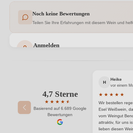
Noch keine Bewertungen
Allergene
Teilen Sie Ihre Erfahrungen mit diesem Wein und helf
Hersteller adresse
Weingut Huller, Maintalstr. 11, 9785
Land
Anmelden
Bewertungen können nur von angemeldeten Benutzern 
Region
Heike
H
vor einem M
4,7 Sterne
Ihre E-Mail-Adresse
★
★
★
★
★
Durchschnittlic
★
★
★
★
★
★
Wir bestellen reg
Basierend auf 6.689 Google
Durchschnittliche Bewertung von 4.7 von 
Esel Weißwein, da
Ihr Passwort
Bewertungen
vom Weingut Bende
attraktiv, für uns 
lieben diesen Wein