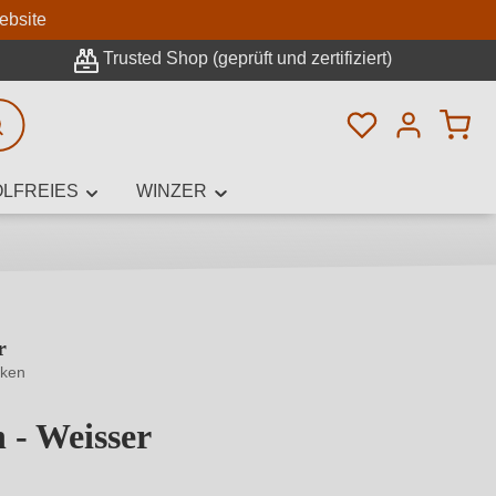
n
ebsite
Trusted Shop (geprüft und zertifiziert)
Du hast 0 Pro
rweiterte Suche
LFREIES
WINZER
r
innamen,
nken
 - Weisser