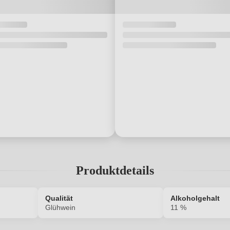
Produktdetails
Qualität
Alkoholgehalt
Glühwein
11 %
422062000
Alkoholgehalt in %