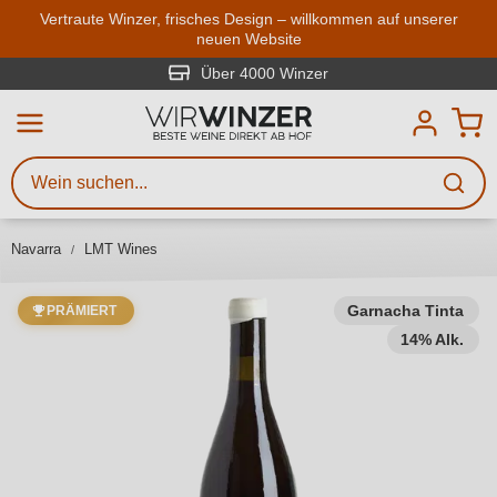
Zum Hauptinhalt springen
Vertraute Winzer, frisches Design – willkommen auf unserer
neuen Website
Weinsuche
Mindestens 3 Zeichen eingeben
Über 4000 Winzer
Beschreiben Sie, welchen Wein
Sie suchen – ob nach Geschmack,
Anlass, Weinnamen, Rebsorte,
Navarra
LMT Wines
Region, Winzer oder anderen
Kriterien.
Garnacha Tinta
PRÄMIERT
14% Alk.