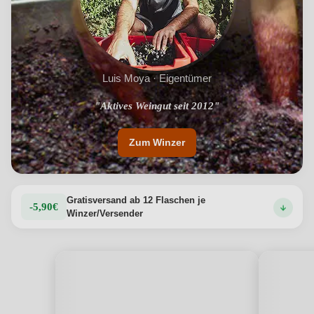
Luis Moya · Eigentümer
"Wiederherstellung alter Garnacha-Weinberge"
"Aktives Weingut seit 2012"
Zum Winzer
Gratisversand ab 12 Flaschen je
-5,90€
Winzer/Versender