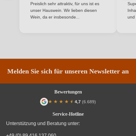
Ich habe mein Passwort vergessen
Preislich sehr attraktiv, für uns ist es
Supe
unser Hauswein. Wir lieben diesen
Inha
Rebsorte
Garnacha Tinta
Wein, da er insbesonde...
und 
ANMELDEN
Region
Navarra
Säuregehalt in g/L
6,2 g/L
Traubenfarbe
Rot
Weinart
Rotwein
Melden Sie sich für unseren Newsletter an
Bewertungen
★
★
★
★
★
★
4,7
(6.689)
Durchschnittliche Bewertung von 4.7 von
Service-Hotline
Unterstützung und Beratung unter:
+49 (0) 89 416 137 060