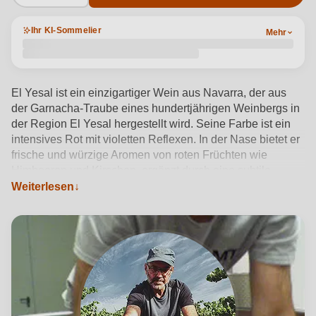
Ihr KI-Sommelier
Mehr
El Yesal ist ein einzigartiger Wein aus Navarra, der aus
der Garnacha-Traube eines hundertjährigen Weinbergs in
der Region El Yesal hergestellt wird. Seine Farbe ist ein
intensives Rot mit violetten Reflexen. In der Nase bietet er
frische und würzige Aromen von roten Früchten wie
Himbeeren und Kirschen, ergänzt durch eine subtile
Rustikalität, die ihm Charakter verleiht. Am Gaumen ist er
Weiterlesen
geschmeidig, leicht rustikal mit Noten von getrockneten
Pflaumen und einer ausgewogenen Säure, die ihm
Frische verleiht.
Produktdetails anzeigen →