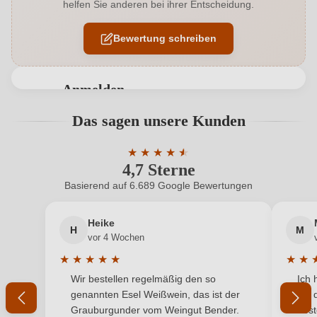
helfen Sie anderen bei ihrer Entscheidung.
Allergene
Enthält Sulfite
Bewertung schreiben
Ausbau
Barrique
Auszeichnungen
Robert Parker, Tim Atkin
Anmelden
Hersteller
LMT Wines
Bewertungen können nur von angemeldeten
Das sagen unsere Kunden
Benutzern abgegeben werden. Bitte loggen Sie sich
Hersteller
Luis Moya Tortosa, C. Tejería 15, 3 izq, 31001
ein, oder erstellen Sie einen neuen Account.
adresse
★
★
★
★
Pamplona, Navarra, Spanien
★
★
4,7 Sterne
Durchschnittliche Bewertung von 4.7 
Inhalt
0,75 L
Basierend auf 6.689 Google Bewertungen
Neuer Kunde?
Neuer Kunde?
Jahrgang
2023
Heike
H
M
Ihre E-Mail-Adresse
vor 4 Wochen
Land
Spanien
★
★
★
★
★
★
★
Durchschnittliche Bewertung von 5 von 5 Sternen
Durchs
Wir bestellen regelmäßig den so
Ich 
Passt zu
Ihr Passwort
Antipasti, Fisch, Rotes Fleisch
genannten Esel Weißwein, das ist der
mit 
Grauburgunder vom Weingut Bender.
best
Qualität
Vino