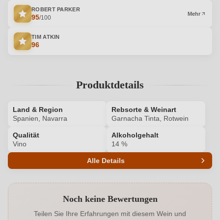
ROBERT PARKER
Mehr
95
/100
TIM ATKIN
96
Produktdetails
Land & Region
Rebsorte & Weinart
Spanien, Navarra
Garnacha Tinta, Rotwein
Qualität
Alkoholgehalt
Vino
14 %
Alle Details
Produktnummer
8777001000
Noch keine Bewertungen
Alkoholgehalt in %
14 %
Teilen Sie Ihre Erfahrungen mit diesem Wein und