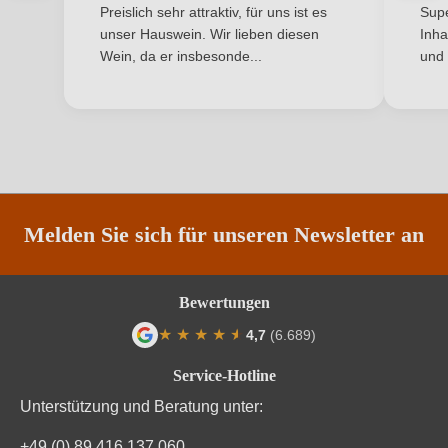
Ich habe mein Passwort vergessen
Preislich sehr attraktiv, für uns ist es
Supe
unser Hauswein. Wir lieben diesen
Inha
Säuregehalt in g/L
5 g/L
Wein, da er insbesonde...
und 
ANMELDEN
Traubenfarbe
Rot
Vegan
Ja
Weinart
Rotwein
Melden Sie sich für unseren Newsletter an
Bewertungen
★
★
★
★
★
★
4,7
(6.689)
Durchschnittliche Bewertung von 4.7 von
Service-Hotline
Unterstützung und Beratung unter:
+49 (0) 89 416 137 060