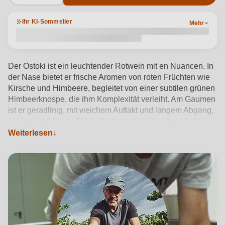
Ihr KI-Sommelier
Mehr
Der Ostoki ist ein leuchtender Rotwein mit en Nuancen. In
der Nase bietet er frische Aromen von roten Früchten wie
Kirsche und Himbeere, begleitet von einer subtilen grünen
Himbeerknospe, die ihm Komplexität verleiht. Am Gaumen
ist er geradlinig, mit weichem Auftakt und langem Abgang,
elegant und frisch. Ein delikater und ausgewogener Wein,
ideal für alle, die ein leichtes, aber charaktervolles
Weiterlesen
Erlebnis suchen.
Produktdetails anzeigen →