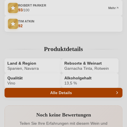
ROBERT PARKER
Mehr
93
/100
TIM ATKIN
92
Produktdetails
Land & Region
Rebsorte & Weinart
Spanien, Navarra
Garnacha Tinta, Rotwein
Qualität
Alkoholgehalt
Vino
13,5 %
Alle Details
Produktnummer
8777005000
Noch keine Bewertungen
Alkoholgehalt in %
13,5 %
Teilen Sie Ihre Erfahrungen mit diesem Wein und