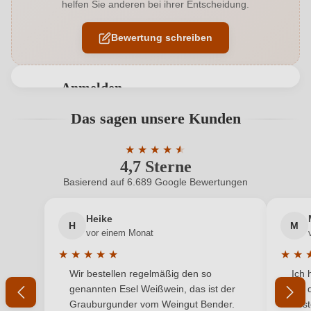
helfen Sie anderen bei ihrer Entscheidung.
Allergene
Enthält Sulfite
Bewertung schreiben
Auszeichnungen
Robert Parker, Tim Atkin
Hersteller
LMT Wines
Anmelden
Hersteller
Luis Moya Tortosa, C. Tejería 15, 3 izq, 31001
Bewertungen können nur von angemeldeten
Das sagen unsere Kunden
adresse
Pamplona, Navarra, Spanien
Benutzern abgegeben werden. Bitte loggen Sie sich
ein, oder erstellen Sie einen neuen Account.
Inhalt
★
★
★
★
★
★
0,75 L
4,7 Sterne
Durchschnittliche Bewertung von 4.7 
Jahrgang
2022
Basierend auf 6.689 Google Bewertungen
Neuer Kunde?
Neuer Kunde?
Land
Spanien
Heike
H
M
Ihre E-Mail-Adresse
vor einem Monat
Qualität
Vino
★
★
★
★
★
★
★
Durchschnittliche Bewertung von 5 von 5 Sternen
Durchs
Wir bestellen regelmäßig den so
Ich 
Rebsorte
Ihr Passwort
Garnacha Tinta
genannten Esel Weißwein, das ist der
mit 
Grauburgunder vom Weingut Bender.
best
Region
Navarra