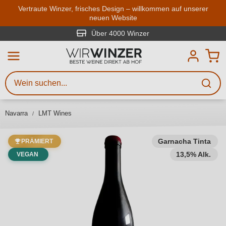
Zum Hauptinhalt springen
Vertraute Winzer, frisches Design – willkommen auf unserer
neuen Website
Weinsuche
Mindestens 3 Zeichen eingeben
Über 4000 Winzer
Beschreiben Sie, welchen Wein
Sie suchen – ob nach Geschmack,
Anlass, Weinnamen, Rebsorte,
Navarra
LMT Wines
Region, Winzer oder anderen
Kriterien.
Garnacha Tinta
PRÄMIERT
13,5% Alk.
VEGAN