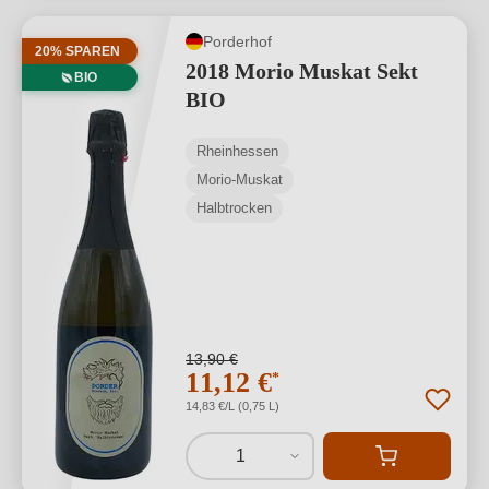
Porderhof
20% SPAREN
2018 Morio Muskat Sekt
BIO
BIO
Rheinhessen
Morio-Muskat
Halbtrocken
13,90 €
11,12 €
*
14,83 €/L (0,75 L)
1