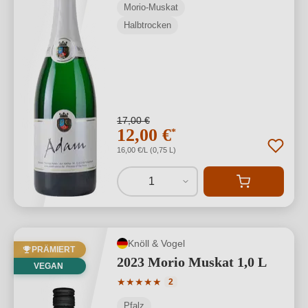
Morio-Muskat
Halbtrocken
17,00 €
12,00 €
*
16,00 €/L (0,75 L)
1
Knöll & Vogel
PRÄMIERT
2023 Morio Muskat 1,0 L
VEGAN
Durchschnittliche Bewertung von 5 von
★
★
★
★
★
2
Pfalz