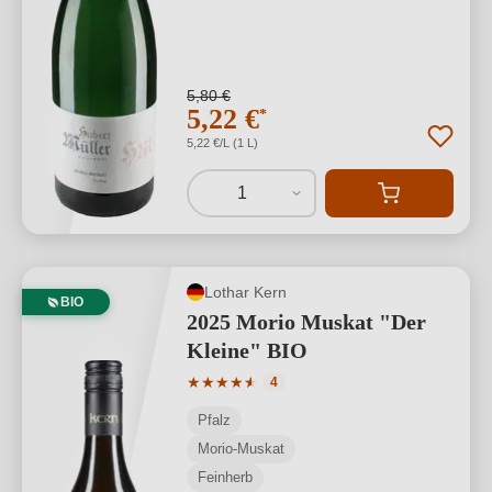
5,80 €
5,22 €
*
5,22 €/L (1 L)
1
Lothar Kern
BIO
2025 Morio Muskat "Der
Kleine" BIO
Durchschnittliche Bewertung von 4.75 
★
★
★
★
★
★
4
Pfalz
Morio-Muskat
Feinherb