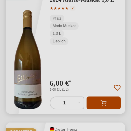
Durchschnittliche Bewertung von 5 von
★
★
★
★
★
2
Pfalz
Morio-Muskat
1,0 L
Lieblich
6,00 €
*
6,00 €/L (1 L)
1
Dieter Heinz