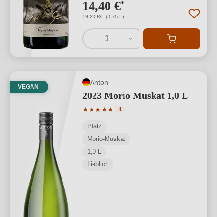
14,40 €
*
19,20 €/L (0,75 L)
1
Anton
VEGAN
2023 Morio Muskat 1,0 L
Durchschnittliche Bewertung von 5 von
★
★
★
★
★
1
Pfalz
Morio-Muskat
1,0 L
Lieblich