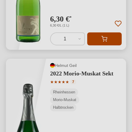
6,30 €
*
6,30 €/L (1 L)
1
Helmut Geil
2022 Morio-Muskat Sekt
Durchschnittliche Bewertung von 5 von
★
★
★
★
★
7
Rheinhessen
Morio-Muskat
Halbtrocken