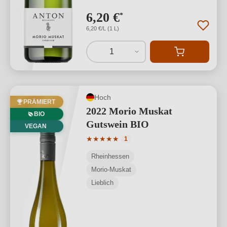
6,20 €
*
6,20 €/L (1 L)
1
Hoch
PRÄMIERT
2022 Morio Muskat
BIO
Gutswein BIO
VEGAN
Durchschnittliche Bewertung von 5 von
★
★
★
★
★
1
Rheinhessen
Morio-Muskat
Lieblich