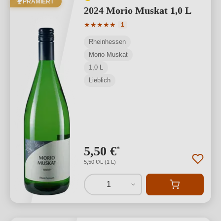
PRÄMIERT
2024 Morio Muskat 1,0 L
Durchschnittliche Bewertung von 5 von
★
★
★
★
★
1
Rheinhessen
Morio-Muskat
1,0 L
Lieblich
5,50 €
*
5,50 €/L (1 L)
1