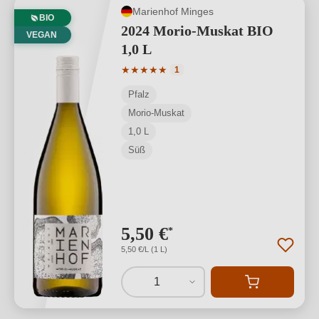
Marienhof Minges
BIO
2024 Morio-Muskat BIO
VEGAN
1,0 L
Durchschnittliche Bewertung von 5 von
★
★
★
★
★
1
Pfalz
Morio-Muskat
1,0 L
Süß
5,50 €
*
5,50 €/L (1 L)
1