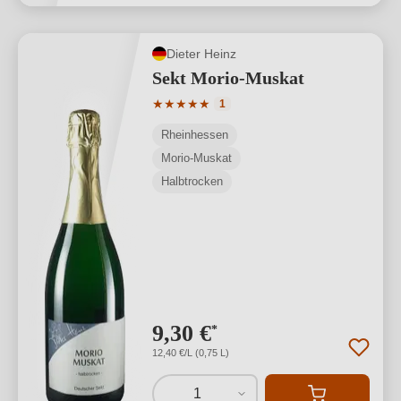
Dieter Heinz
Sekt Morio-Muskat
Durchschnittliche Bewertung von 5 von
★
★
★
★
★
1
Rheinhessen
Morio-Muskat
Halbtrocken
9,30 €
*
12,40 €/L (0,75 L)
1