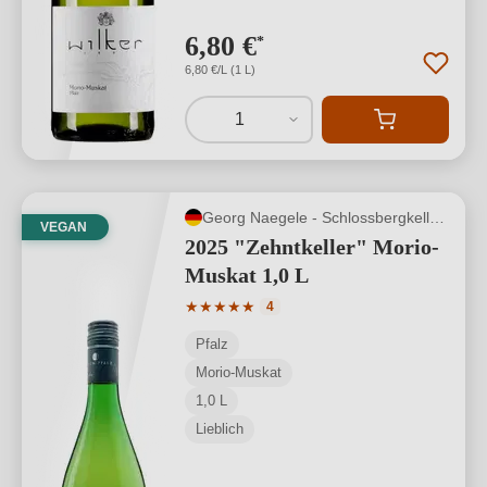
6,80 €
*
6,80 €/L (1 L)
1
Georg Naegele - Schlossbergkellerei
VEGAN
2025 "Zehntkeller" Morio-
Muskat 1,0 L
Durchschnittliche Bewertung von 5 von
★
★
★
★
★
4
Pfalz
Morio-Muskat
1,0 L
Lieblich