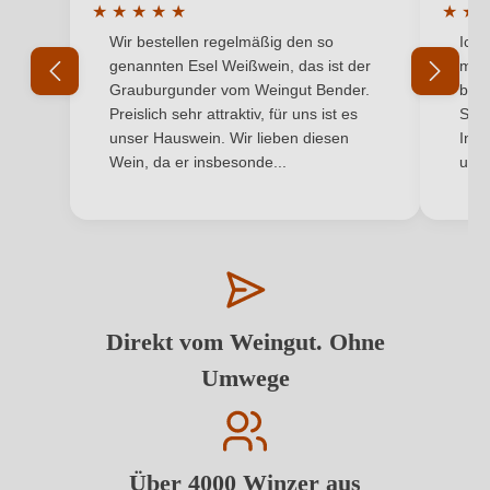
★
★
★
★
★
★
★
Durchschnittliche Bewertung von 5 von 5 Sternen
Durchs
Wir bestellen regelmäßig den so
Ich 
genannten Esel Weißwein, das ist der
mit 
Grauburgunder vom Weingut Bender.
best
Preislich sehr attraktiv, für uns ist es
Supe
unser Hauswein. Wir lieben diesen
Inha
Wein, da er insbesonde...
und 
Direkt vom Weingut. Ohne
Umwege
Über 4000 Winzer aus