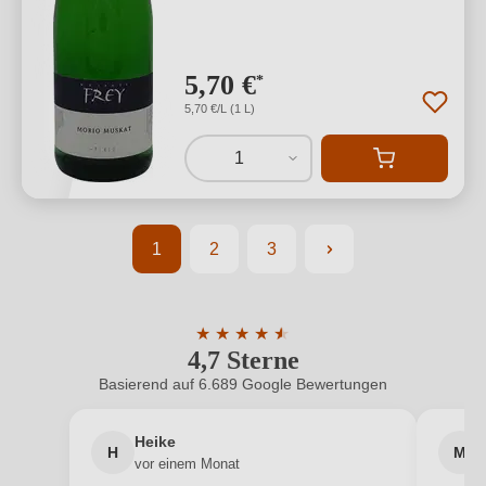
5,70 €
*
5,70 €/L (1 L)
1
1
2
3
Seite
Seite
Seite
★
★
★
★
★
★
4,7 Sterne
Durchschnittliche Bewertung von 4.7 
Basierend auf 6.689 Google Bewertungen
Heike
H
M
vor einem Monat