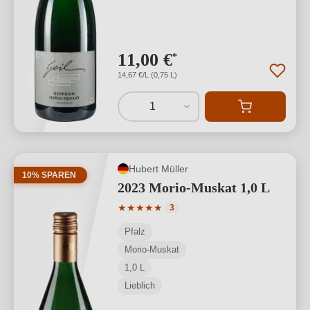
11,00 €
*
14,67 €/L (0,75 L)
1
Hubert Müller
10% SPAREN
2023 Morio-Muskat 1,0 L
Durchschnittliche Bewertung von 5 von
★
★
★
★
★
3
Pfalz
Morio-Muskat
1,0 L
Lieblich