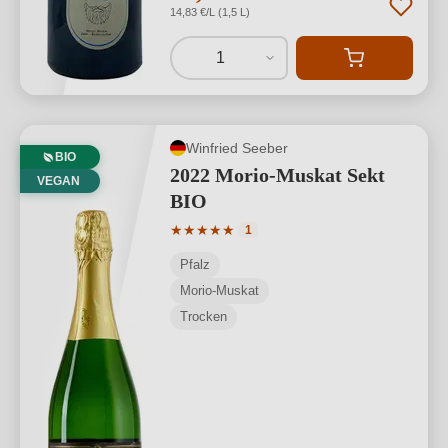
14,83 €/L (1,5 L)
1
Winfried Seeber
BIO
2022 Morio-Muskat Sekt
VEGAN
BIO
Durchschnittliche Bewertung von 5 von
★
★
★
★
★
1
Pfalz
Morio-Muskat
Trocken