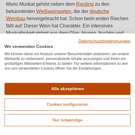
Morio Muskat gehört neben dem
Riesling
zu den
bekanntesten
Weißweinsorten
, die der
deutsche
Weinbau
hervorgebracht hat. Schon beim ersten Riechen
fällt auf: Dieser Wein hat Charakter. Ein intensives
Muskatbukett strömt aus dem Glas, blumig, fruchtig und
unverwechselbar. Dabei wirkt das Aroma nie aufdringlich
Datenschutzbestimmungen
Wir verwenden Cookies
oder parfümiert, sondern bleibt angenehm mild und
Wir können diese zur Analyse unserer Besucherdaten platzieren, um unsere
einladend. Genau diese Balance macht den Morio-
Webseite zu verbessern, personalisierte Inhalte anzuzeigen und Ihnen ein
Muskat Weißwein so besonders.
großartiges Webseiten-Erlebnis zu bieten. Für weitere Informationen zu den
von uns verwendeten Cookies öffnen Sie die Einstellungen.
Geschmacklich bewegt sich ein klassischer Morio Muskat
Weißwein
lieblich
bis halbtrocken. Er ist vollmundig,
Alle akzeptieren
dabei aber nicht schwer. Die milde Süße harmoniert mit
einer feinen Fruchtigkeit, die an reife Pfirsiche,
Cookies konfigurieren
Holunderblüten und Muskatnuss erinnert. Für viele
Weinliebhaber ist dieser Muskat Weißwein ein echtes
Nur notwendige
Geschmackserlebnis, gerade weil der Wein so
Erweiterte Suche
zugänglich ist und trotzdem Tiefe bietet.