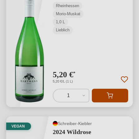
Rheinhessen
Morio-Muskat
1,0 L
Lieblich
5,20 €
*
5,20 €/L (1 L)
1
Schreiber-Kiebler
VEGAN
2024 Wildrose