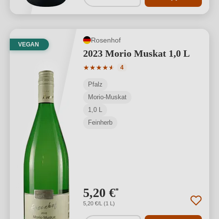
Rosenhof
VEGAN
2023 Morio Muskat 1,0 L
Durchschnittliche Bewertung von 4.25 
★
★
★
★
★
★
4
Pfalz
Morio-Muskat
1,0 L
Feinherb
5,20 €
*
5,20 €/L (1 L)