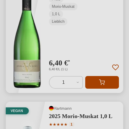
Morio-Muskat
1,0 L
Lieblich
6,40 €
*
6,40 €/L (1 L)
1
Hartmann
VEGAN
2025 Morio-Muskat 1,0 L
Durchschnittliche Bewertung von 5 von
★
★
★
★
★
1