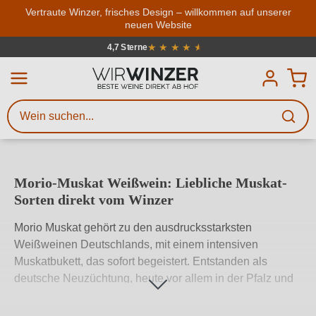
Zum Hauptinhalt springen
Vertraute Winzer, frisches Design – willkommen auf unserer
neuen Website
Weinsuche
Mindestens 3 Zeichen eingeben
★
★
★
★
★
★
4,7 Sterne
Durchschnittliche Bewertung von 4.7
Beschreiben Sie, welchen Wein
Sie suchen – ob nach Geschmack,
Anlass, Weinnamen, Rebsorte,
Region, Winzer oder anderen
Morio-Muskat Weißwein: Liebliche Muskat-
Kriterien.
Sorten direkt vom Winzer
Morio Muskat gehört zu den ausdrucksstarksten
Weißweinen Deutschlands, mit einem intensiven
Muskatbukett, das sofort begeistert. Entstanden als
deutsche Neuzüchtung, heute vor allem in der Pfalz und
Rheinhessen zu Hause. Bei WirWinzer finden Sie Morio-
Muskat Weißwein direkt vom Winzer – handverlesen,