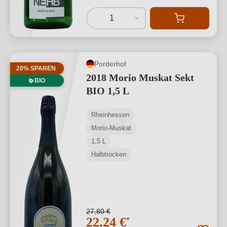
1
Porderhof
20% SPAREN
2018 Morio Muskat Sekt
BIO
BIO 1,5 L
Rheinhessen
Morio-Muskat
1,5 L
Halbtrocken
27,80 €
22,24 €
*