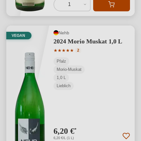
1
Nehb
VEGAN
2024 Morio Muskat 1,0 L
Durchschnittliche Bewertung von 5 von
★
★
★
★
★
2
Pfalz
Morio-Muskat
1,0 L
Lieblich
6,20 €
*
6,20 €/L (1 L)