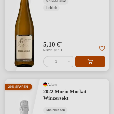
Morio-Muskat
Lieblich
5,10 €
*
6,80 €/L (0,75 L)
1
Adam
29% SPAREN
2022 Morio Muskat
Winzersekt
Rheinhessen