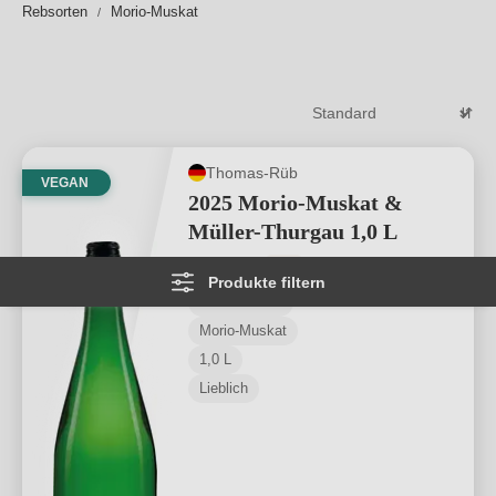
Rebsorten
Morio-Muskat
authentisch und weit weg vom Supermarktregal.
Weiterlesen
→
Thomas-Rüb
VEGAN
2025 Morio-Muskat &
Müller-Thurgau 1,0 L
Durchschnittliche Bewertung von 4.93 
★
★
★
★
★
★
106
Produkte filtern
Rheinhessen
Morio-Muskat
1,0 L
Lieblich