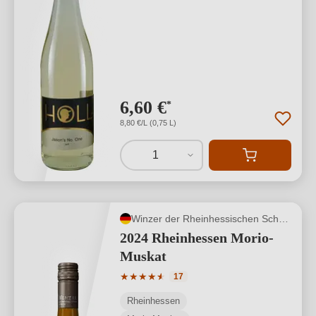
6,60 €
*
8,80 €/L (0,75 L)
1
Winzer der Rheinhessischen Schweiz
2024 Rheinhessen Morio-
Muskat
Durchschnittliche Bewertung von 4.88 
★
★
★
★
★
★
17
Rheinhessen