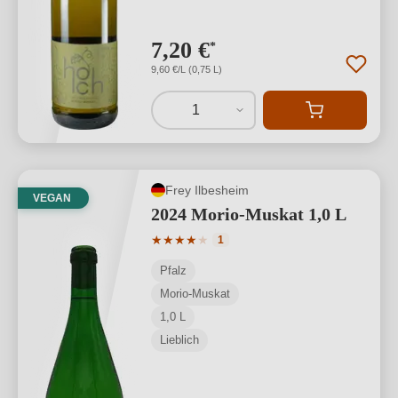
7,20 €
*
9,60 €/L (0,75 L)
1
Frey Ilbesheim
VEGAN
2024 Morio-Muskat 1,0 L
Durchschnittliche Bewertung von 4 von
★
★
★
★
★
1
Pfalz
Morio-Muskat
1,0 L
Lieblich