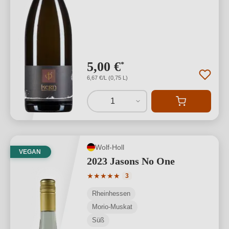
5,00 €
*
6,67 €/L (0,75 L)
1
Wolf-Holl
VEGAN
2023 Jasons No One
Durchschnittliche Bewertung von 5 von
★
★
★
★
★
3
Rheinhessen
Morio-Muskat
Süß