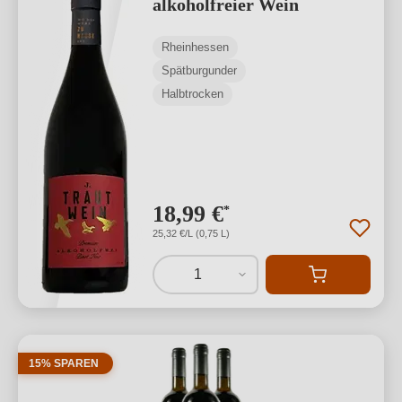
alkoholfreier Wein
Rheinhessen
Spätburgunder
Halbtrocken
18,99 €
*
25,32 €/L (0,75 L)
1
15% SPAREN