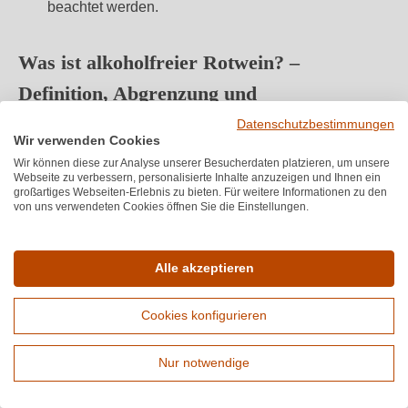
beachtet werden.
Was ist alkoholfreier Rotwein? –
Definition, Abgrenzung und
Qualitätsmerkmale
Datenschutzbestimmungen
Wir verwenden Cookies
Wir können diese zur Analyse unserer Besucherdaten platzieren, um unsere
Alkoholfreier Rotwein
ist ein Wein, der weniger als 0,5
Webseite zu verbessern, personalisierte Inhalte anzuzeigen und Ihnen ein
Volumenprozent Alkohol enthält, meist sogar unter 0,3
großartiges Webseiten-Erlebnis zu bieten. Für weitere Informationen zu den
von uns verwendeten Cookies öffnen Sie die Einstellungen.
Prozent. Diese geringe Restmenge ist technisch bedingt
und entspricht dem natürlichen Alkoholgehalt von reifen
Früchten.
Alle akzeptieren
Rechtlich dürfen alle Getränke mit weniger als 0,5 % vol.
Cookies konfigurieren
Alkohol als "
alkoholfrei
" beworben werden. Diese
Grenze gilt europaweit. Ein kompletter Alkoholentzug
Nur notwendige
würde die Aromastruktur des Weins zu stark
Erweiterte Suche
beeinträchtigen.