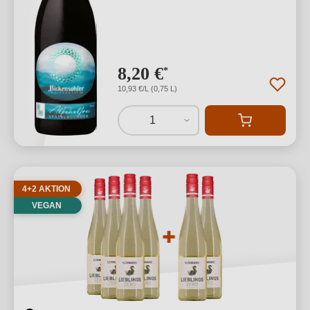
8,20 €
*
10,93 €/L (0,75 L)
1
4+2 AKTION
VEGAN