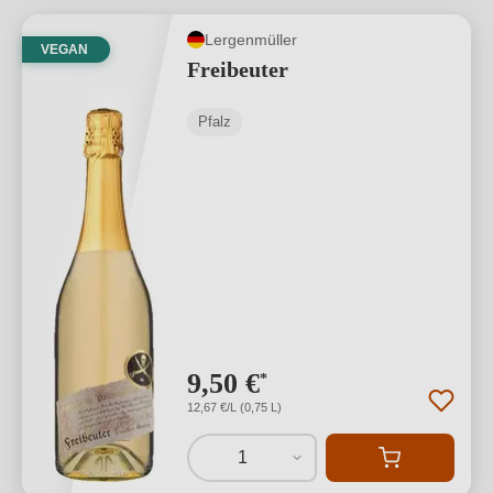
Lergenmüller
VEGAN
Freibeuter
Pfalz
9,50 €
*
12,67 €/L (0,75 L)
1