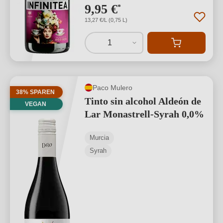
9,95 €
*
13,27 €/L (0,75 L)
1
Paco Mulero
38% SPAREN
Tinto sin alcohol Aldeón de
VEGAN
Lar Monastrell-Syrah 0,0%
Murcia
Syrah