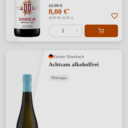
12,95 €
8,00 €
*
10,67 €/L (0,75 L)
1
Kloster Eberbach
Achtsam alkoholfrei
Rheingau