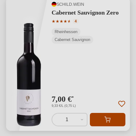
SCHILD.WEIN
Cabernet Sauvignon Zero
Durchschnittliche Bewertung von 4.75 
★
★
★
★
★
★
4
Rheinhessen
Cabernet Sauvignon
7,00 €
*
9,33 €/L (0,75 L)
1