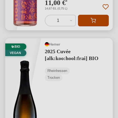
11,00 €
*
14,67 €/L (0,75 L)
1
Hemer
BIO
2025 Cuvée
VEGAN
[alk:koo:hool:frai] BIO
Rheinhessen
Trocken