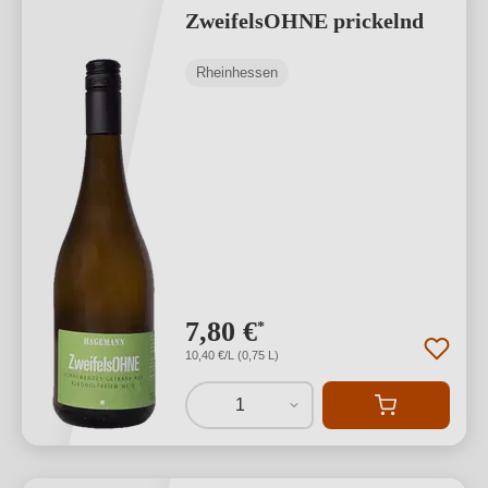
ZweifelsOHNE prickelnd
Rheinhessen
7,80 €
*
10,40 €/L (0,75 L)
1