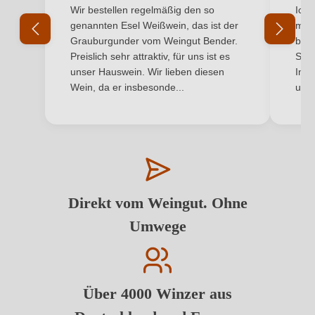
Durchschnittliche Bewertung von 5 von 5 Sternen
Durchs
Wir bestellen regelmäßig den so
Ich 
genannten Esel Weißwein, das ist der
mit 
Grauburgunder vom Weingut Bender.
best
Preislich sehr attraktiv, für uns ist es
Supe
unser Hauswein. Wir lieben diesen
Inha
Wein, da er insbesonde...
und 
Direkt vom Weingut. Ohne
Umwege
Über 4000 Winzer aus