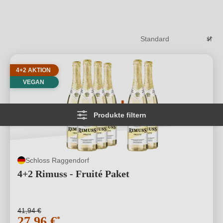
4+2 AKTION
VEGAN
Produkte filtern
Schloss Raggendorf
4+2 Rimuss - Fruité Paket
41,94 €
27,96 €
*