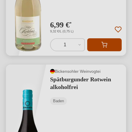
6,99 €
*
9,32 €/L (0,75 L)
1
Bickensohler Weinvogtei
Spätburgunder Rotwein
alkoholfrei
Baden