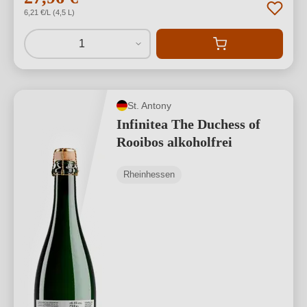
6,21 €/L (4,5 L)
1
St. Antony
Infinitea The Duchess of
Rooibos alkoholfrei
Rheinhessen