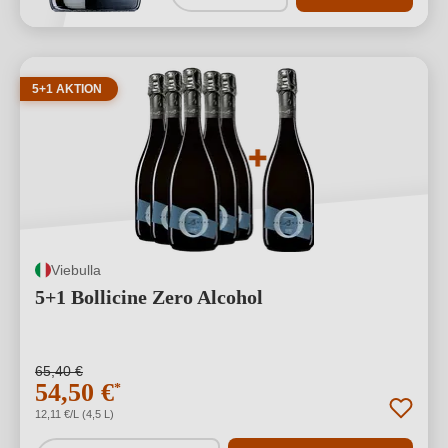
5+1 AKTION
Viebulla
5+1 Bollicine Zero Alcohol
65,40 €
54,50 €
*
12,11 €/L (4,5 L)