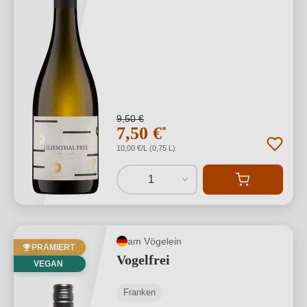
9,50 €
7,50 €
*
10,00 €/L (0,75 L)
1
am Vögelein
PRÄMIERT
Vogelfrei
VEGAN
Franken