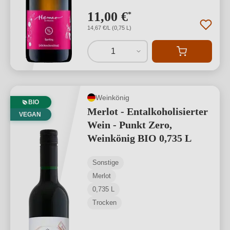
11,00 €
*
14,67 €/L (0,75 L)
1
Weinkönig
BIO
Merlot - Entalkoholisierter
VEGAN
Wein - Punkt Zero,
Weinkönig BIO 0,735 L
Sonstige
Merlot
0,735 L
Trocken