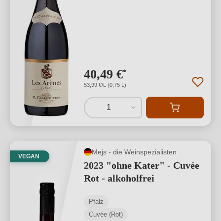
40,49 €
*
53,99 €/L (0,75 L)
1
Mejs - die Weinspezialisten
VEGAN
2023 "ohne Kater" - Cuvée
Rot - alkoholfrei
Pfalz
Cuvée (Rot)