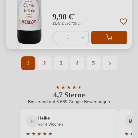
9,90 €
*
13,47 €/L (0,735 L)
1
1
2
3
4
5
Seite
Seite
Seite
Seite
Seite
★
★
★
★
★
★
4,7 Sterne
Durchschnittliche Bewertung von 4.7 
Basierend auf 6.689 Google Bewertungen
Heike
H
M
vor 4 Wochen
★
★
★
★
★
★
★