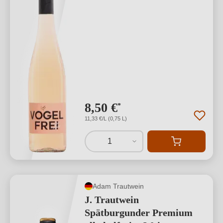
8,50 €
*
11,33 €/L (0,75 L)
1
Adam Trautwein
J. Trautwein
Spätburgunder Premium