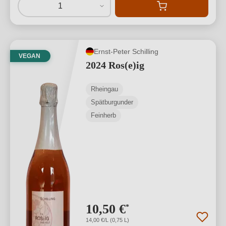
1
Ernst-Peter Schilling
VEGAN
2024 Ros(e)ig
Rheingau
Spätburgunder
Feinherb
10,50 €
*
14,00 €/L (0,75 L)