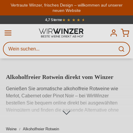
Zum Hauptinhalt springen
Vertraute Winzer, frisches Design – willkommen auf unserer
neuen Website
Weinsuche
Mindestens 3 Zeichen eingeben
★
★
★
★
★
★
4,7 Sterne
Durchschnittliche Bewertung von 4.7
Beschreiben Sie, welchen Wein
Sie suchen – ob nach Geschmack,
Anlass, Weinnamen, Rebsorte,
Region, Winzer oder anderen
Alkoholfreier Rotwein direkt vom Winzer
Kriterien.
Genießen Sie aromatische alkoholfreie Rotweine wie
Merlot, Cabernet oder Pinot Noir – bei WirWinzer
bestellen Sie bequem online direkt bei ausgewählten
Weingütern und finden die passende Alternative ohne
Alkohol für jeden Anlass.
Weine
Alkoholfreier Rotwein
Weiterlesen
→