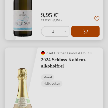
9,95 €
*
13,27 €/L (0,75 L)
1
Josef Drathen GmbH & Co. KG Wein- und Sektkellerei
2024 Schloss Koblenz
alkoholfrei
Mosel
Halbtrocken