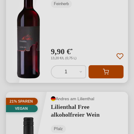
Feinherb
9,90 €
*
13,20 €/L (0,75 L)
1
Andres am Lilienthal
21% SPAREN
Lilienthal Free
VEGAN
alkoholfreier Wein
Pfalz