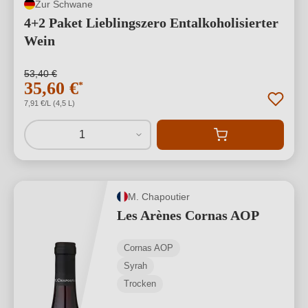
Zur Schwane
4+2 Paket Lieblingszero Entalkoholisierter
Wein
53,40 €
35,60 €
*
7,91 €/L (4,5 L)
1
M. Chapoutier
Les Arènes Cornas AOP
Cornas AOP
Syrah
Trocken