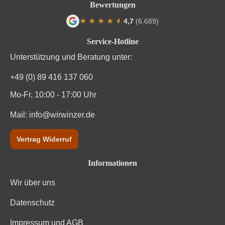
Bewertungen
★
★
★
★
★
★
4,7
(6.689)
Durchschnittliche Bewertung von 4.7 von
Service-Hotline
Unterstützung und Beratung unter:
+49 (0) 89 416 137 060
Mo-Fr, 10:00 - 17:00 Uhr
Mail:
info@wirwinzer.de
Vertrag Widerruf
Informationen
Wir über uns
Datenschutz
Impressum und AGB