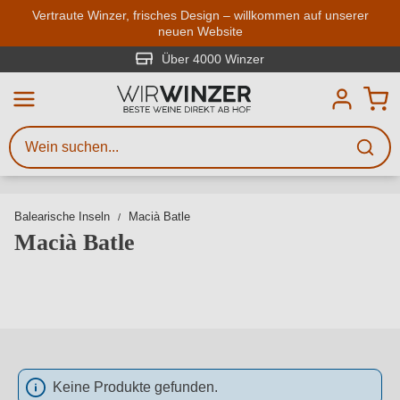
Zum Hauptinhalt springen
Vertraute Winzer, frisches Design – willkommen auf unserer
neuen Website
Weinsuche
Mindestens 3 Zeichen eingeben
Über 4000 Winzer
Beschreiben Sie, welchen Wein
Sie suchen – ob nach Geschmack,
Anlass, Weinnamen, Rebsorte,
Region, Winzer oder anderen
Balearische Inseln
Macià Batle
Kriterien.
Macià Batle
Keine Produkte gefunden.