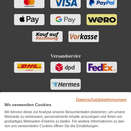
Versandservice
Datenschutzbestimmungen
Wir verwenden Cookies
Wir können diese zur Analyse unserer Besucherdaten platzieren, um unsere
Webseite zu verbessern, personalisierte Inhalte anzuzeigen und Ihnen ein
großartiges Webseiten-Erlebnis zu bieten. Für weitere Informationen zu den
von uns verwendeten Cookies öffnen Sie die Einstellungen.