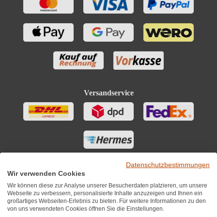
Versandservice
Datenschutzbestimmungen
Wir verwenden Cookies
Wir können diese zur Analyse unserer Besucherdaten platzieren, um unsere
Webseite zu verbessern, personalisierte Inhalte anzuzeigen und Ihnen ein
großartiges Webseiten-Erlebnis zu bieten. Für weitere Informationen zu den
von uns verwendeten Cookies öffnen Sie die Einstellungen.