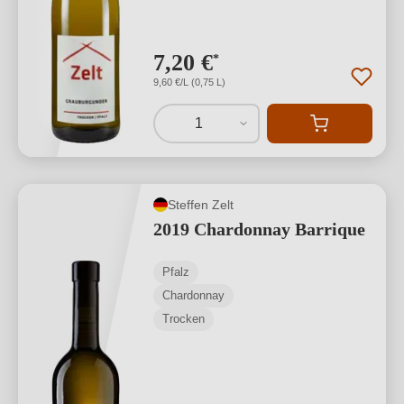
7,20 €
*
9,60 €/L (0,75 L)
1
Steffen Zelt
2019 Chardonnay Barrique
Pfalz
Chardonnay
Trocken