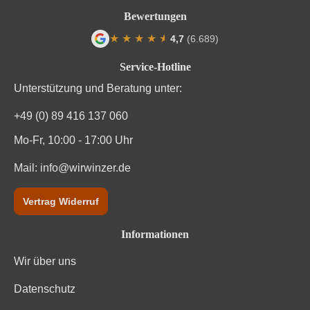
Bewertungen
★
★
★
★
★
★
4,7
(6.689)
Durchschnittliche Bewertung von 4.7 von
Service-Hotline
Unterstützung und Beratung unter:
+49 (0) 89 416 137 060
Mo-Fr, 10:00 - 17:00 Uhr
Mail:
info@wirwinzer.de
Vertrag Widerruf
Informationen
Wir über uns
Datenschutz