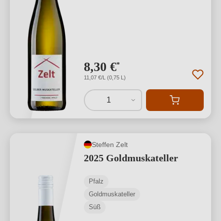
8,30 €
*
11,07 €/L (0,75 L)
1
Steffen Zelt
2025 Goldmuskateller
Pfalz
Goldmuskateller
Süß