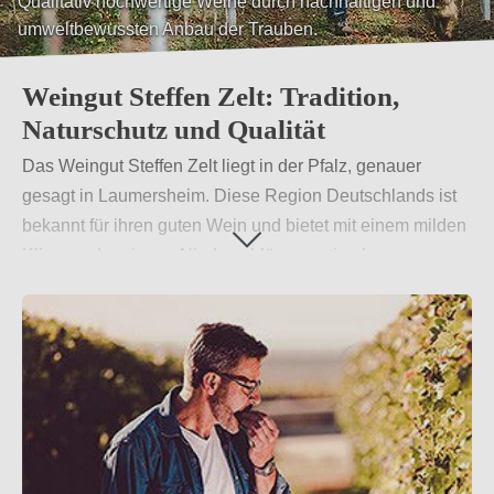
Qualitativ hochwertige Weine durch nachhaltigen und
umweltbewussten Anbau der Trauben.
Weingut Steffen Zelt: Tradition,
Naturschutz und Qualität
Das Weingut Steffen Zelt liegt in der Pfalz, genauer
gesagt in Laumersheim. Diese Region Deutschlands ist
bekannt für ihren guten Wein und bietet mit einem milden
Klima und geringen Niederschlägen optimale
Bedingungen für den Weinbau. Das Weingut Steffen Zelt
ist ein Familienbetrieb und steht für qualitativ hochwertige
Weine. Nachhaltiger, umweltbewusster Anbau der
Trauben und schonender Ausbau der Weine ist dabei die
Philosophie vom Weingut Steffen Zelt. So entstehen
fruchtige, frische Weißweine und kräftige, charaktervolle
Rotweine.
Weiterlesen
→