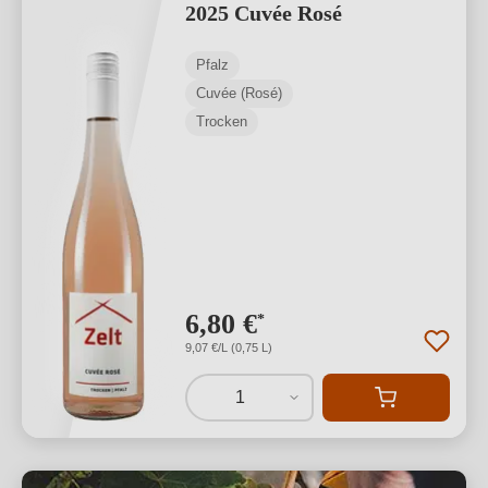
2025 Cuvée Rosé
Pfalz
Cuvée (Rosé)
Trocken
6,80 €
*
9,07 €/L (0,75 L)
1