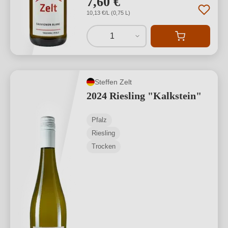
7,60 €
10,13 €/L (0,75 L)
1
Steffen Zelt
2024 Riesling "Kalkstein"
Pfalz
Riesling
Trocken