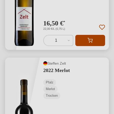
16,50 €
*
22,00 €/L (0,75 L)
1
Steffen Zelt
2022 Merlot
Pfalz
Merlot
Trocken