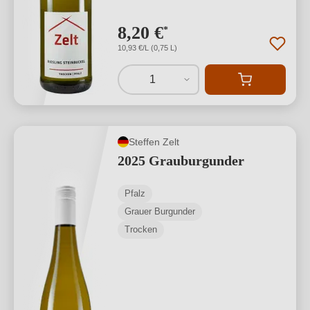
8,20 €
*
10,93 €/L (0,75 L)
1
Steffen Zelt
2025 Grauburgunder
Pfalz
Grauer Burgunder
Trocken