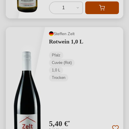
1
Steffen Zelt
Rotwein 1,0 L
Pfalz
Cuvée (Rot)
1,0 L
Trocken
5,40 €
*