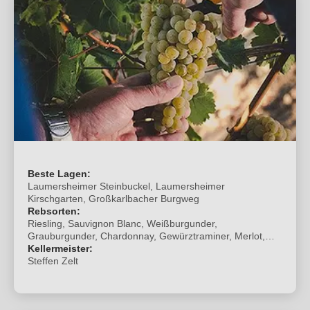
Beste Lagen:
Laumersheimer Steinbuckel, Laumersheimer
Kirschgarten, Großkarlbacher Burgweg
Rebsorten:
Riesling, Sauvignon Blanc, Weißburgunder,
Grauburgunder, Chardonnay, Gewürztraminer, Merlot,
Spätburgunder, Cabernet Sauvignon, St. Laurent,
Kellermeister:
Dornfelder
Steffen Zelt