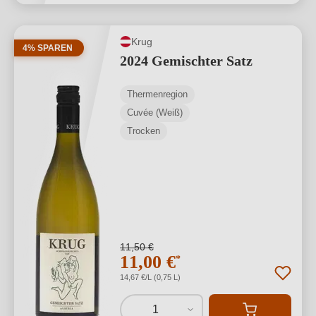
Krug
4% SPAREN
2024 Gemischter Satz
Thermenregion
Cuvée (Weiß)
Trocken
11,50 €
11,00 €
*
14,67 €/L (0,75 L)
1