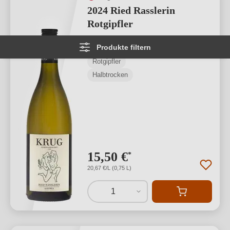
2024 Ried Rasslerin
Rotgipfler
Produkte filtern
Thermenregion
Rotgipfler
Halbtrocken
15,50 €
*
20,67 €/L (0,75 L)
1