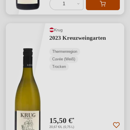
1
Krug
2023 Kreuzweingarten
Thermenregion
Cuvée (Weiß)
Trocken
15,50 €
*
20,67 €/L (0,75 L)