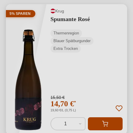
Krug
5% SPAREN
Spumante Rosé
Thermenregion
Blauer Spätburgunder
Extra Trocken
15,50 €
14,70 €
*
19,60 €/L (0,75 L)
1