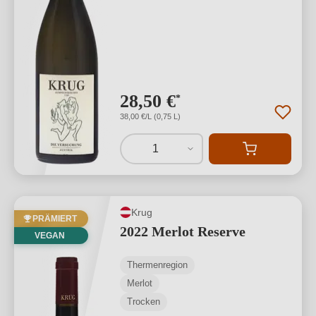
28,50 €
*
38,00 €/L (0,75 L)
1
Krug
PRÄMIERT
2022 Merlot Reserve
VEGAN
Thermenregion
Merlot
Trocken