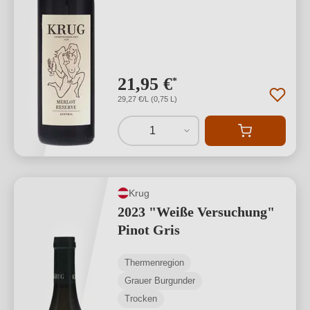
21,95 €
*
29,27 €/L (0,75 L)
1
Krug
2023 "Weiße Versuchung"
Pinot Gris
Thermenregion
Grauer Burgunder
Trocken