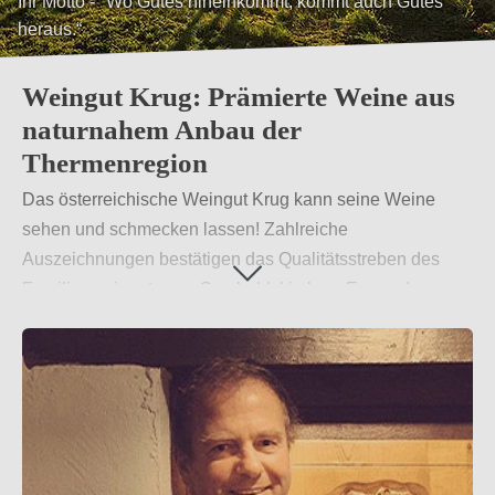
Ihr Motto - "Wo Gutes hineinkommt, kommt auch Gutes
heraus.“
Weingut Krug: Prämierte Weine aus
naturnahem Anbau der
Thermenregion
Das österreichische Weingut Krug kann seine Weine
sehen und schmecken lassen! Zahlreiche
Auszeichnungen bestätigen das Qualitätsstreben des
Familienweinguts aus Gumboldskirchen. Es werden vor
allem sortentypische Spezialitäten wie der Rotgipfler
KRUG privat Grand Reserve (NÖ Goldmedaille und 93
Falstaff Punkte) und KRUG Privat Rotgipfler Orange
vegan (Gold AWC) sowie internationale Weiß- und
Rotweinsorten angeboten, die im Geschmack
überzeugen.
Weiterlesen
→