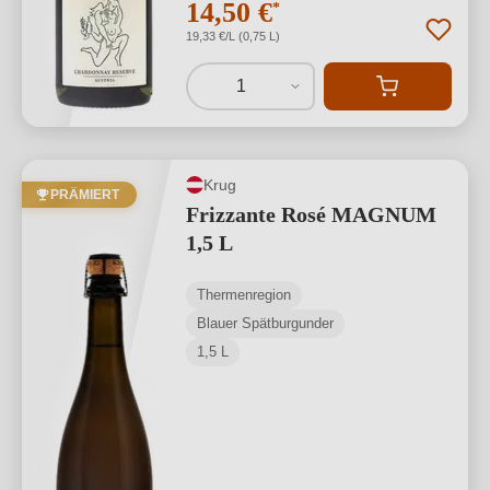
14,50 €
*
19,33 €/L (0,75 L)
1
Krug
PRÄMIERT
Frizzante Rosé MAGNUM
1,5 L
Thermenregion
Blauer Spätburgunder
1,5 L