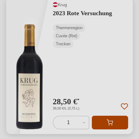
Krug
2023 Rote Versuchung
Thermenregion
Cuvée (Rot)
Trocken
28,50 €
*
38,00 €/L (0,75 L)
1