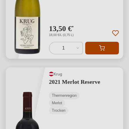
13,50 €
*
18,00 €/L (0,75 L)
1
Krug
2021 Merlot Reserve
Thermenregion
Merlot
Trocken