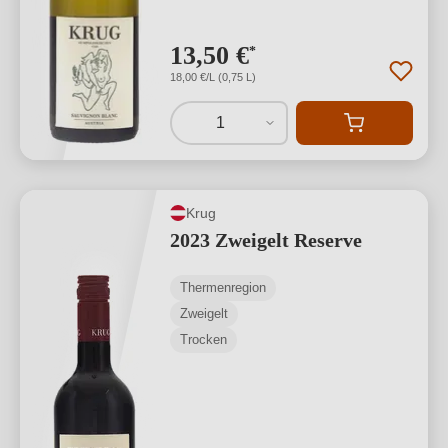
13,50 €
*
18,00 €/L (0,75 L)
1
Krug
2023 Zweigelt Reserve
Thermenregion
Zweigelt
Trocken