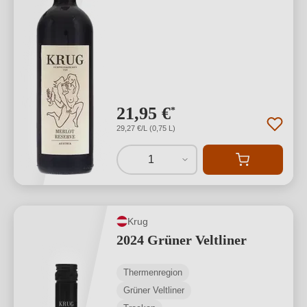
21,95 €
*
29,27 €/L (0,75 L)
1
Krug
2024 Grüner Veltliner
Thermenregion
Grüner Veltliner