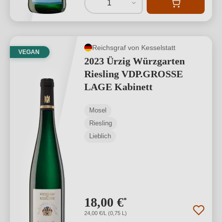
1
Reichsgraf von Kesselstatt
VEGAN
2023 Ürzig Würzgarten
Riesling VDP.GROSSE
LAGE Kabinett
Mosel
Riesling
Lieblich
18,00 €
*
24,00 €/L (0,75 L)