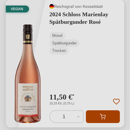
Reichsgraf von Kesselstatt
VEGAN
2024 Schloss Marienlay
Spätburgunder Rosé
Mosel
Spätburgunder
Trocken
11,50 €
*
15,33 €/L (0,75 L)
1