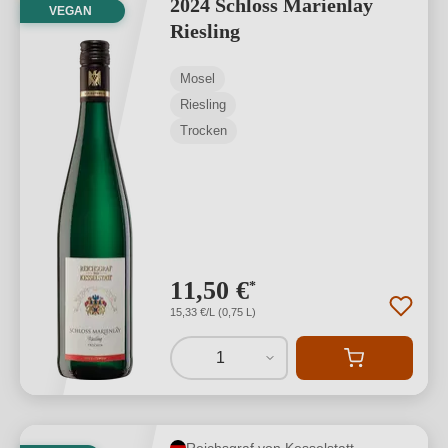
2024 Schloss Marienlay
VEGAN
Riesling
Mosel
Riesling
Trocken
11,50 €
*
15,33 €/L (0,75 L)
1
Reichsgraf von Kesselstatt