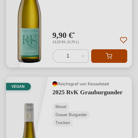
9,90 €
*
13,20 €/L (0,75 L)
1
Reichsgraf von Kesselstatt
VEGAN
2025 RvK Grauburgunder
Mosel
Grauer Burgunder
Trocken