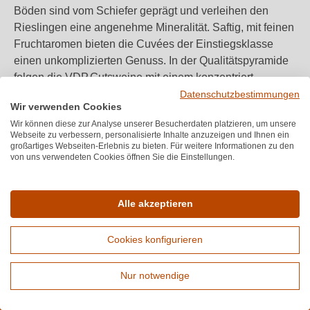
Böden sind vom Schiefer geprägt und verleihen den
Rieslingen eine angenehme Mineralität. Saftig, mit feinen
Fruchtaromen bieten die Cuvées der Einstiegsklasse
einen unkomplizierten Genuss. In der Qualitätspyramide
folgen die VDP.Gutsweine mit einem konzentriert-
rassigen Riesling von Alten Reben. Der Kaseler
Datenschutzbestimmungen
Wir verwenden Cookies
VDP.Ortswein-Riesling betört mit exotischen
Wir können diese zur Analyse unserer Besucherdaten platzieren, um unsere
Fruchtaromen und enormem Abgang. Für den
Webseite zu verbessern, personalisierte Inhalte anzuzeigen und Ihnen ein
besonderen Genuss greift der Kenner zum VDP.Großes
großartiges Webseiten-Erlebnis zu bieten. Für weitere Informationen zu den
von uns verwendeten Cookies öffnen Sie die Einstellungen.
Gewächs vom Weingut Reichsgraf von Kesselstatt und
lässt die Mineralität des filigranen “Piesporter
Goldtröpfchen“-Rieslings auf der Zunge tänzeln.
Alle akzeptieren
Cookies konfigurieren
Nur notwendige
Melden Sie sich für unseren Newsletter an
Erweiterte Suche