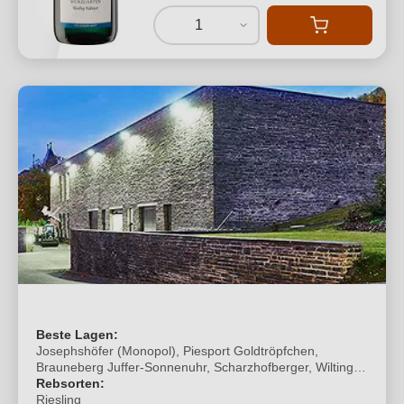
1
Beste Lagen:
Josephshöfer (Monopol), Piesport Goldtröpfchen,
Brauneberg Juffer-Sonnenuhr, Scharzhofberger, Wiltingen
Gottesfuss, Kasel Nies'chen, Kasel Kehrnagel
Rebsorten:
Riesling