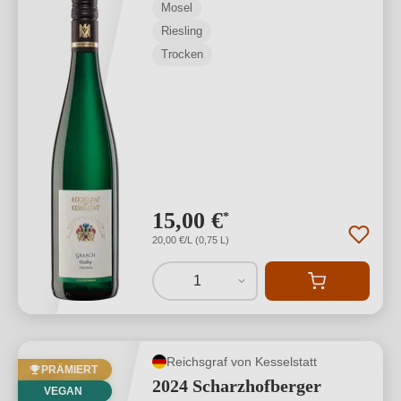
Mosel
Riesling
Trocken
15,00 €
*
20,00 €/L (0,75 L)
1
Reichsgraf von Kesselstatt
PRÄMIERT
2024 Scharzhofberger
VEGAN