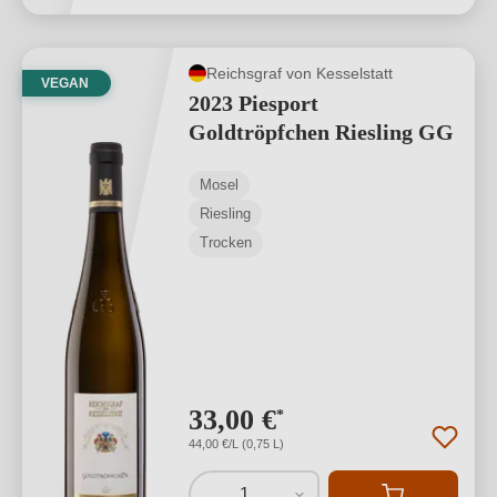
Reichsgraf von Kesselstatt
VEGAN
2023 Piesport
Goldtröpfchen Riesling GG
Mosel
Riesling
Trocken
33,00 €
*
44,00 €/L (0,75 L)
1