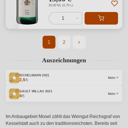
20,00 €/L (0,75 L)
1
1
2
Seite
Seite
Auszeichnungen
EICHELMANN
2021
Mehr
2,5
/5
GAULT MILLAU
2021
Mehr
4
/5
Im Anbaugebiet Mosel zählt das Weingut Reichsgraf von
Kesselstatt auch zu den traditionsreichsten. Bereits seit