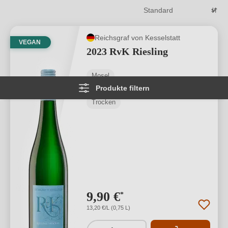
Reichsgraf von Kesselstatt
VEGAN
2023 RvK Riesling
Mosel
Produkte filtern
Riesling
Trocken
9,90 €
*
13,20 €/L (0,75 L)