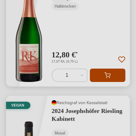
Halbtrocken
12,80 €
*
17,07 €/L (0,75 L)
1
Reichsgraf von Kesselstatt
VEGAN
2024 Josephshöfer Riesling
Kabinett
Mosel