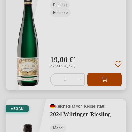
Riesling
Feinherb
19,00 €
*
25,33 €/L (0,75 L)
1
Reichsgraf von Kesselstatt
VEGAN
2024 Wiltingen Riesling
Mosel