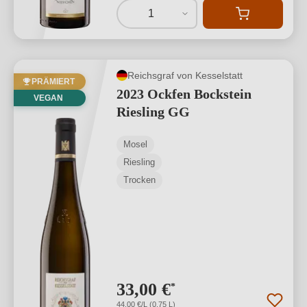
1
Reichsgraf von Kesselstatt
PRÄMIERT
2023 Ockfen Bockstein
VEGAN
Riesling GG
Mosel
Riesling
Trocken
33,00 €
*
44,00 €/L (0,75 L)