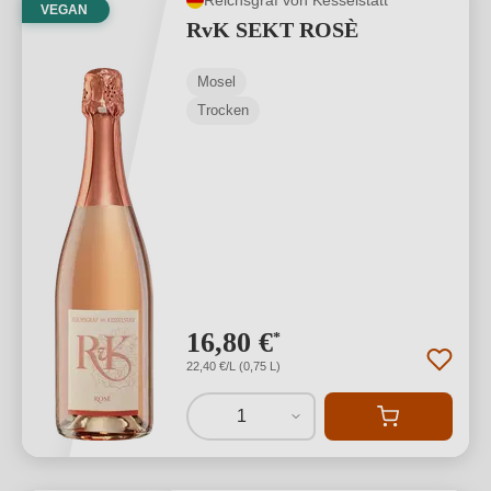
VEGAN
RvK SEKT ROSÈ
Mosel
Trocken
16,80 €
*
22,40 €/L (0,75 L)
1