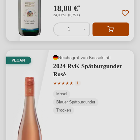
18,00 €
*
24,00 €/L (0,75 L)
1
Reichsgraf von Kesselstatt
VEGAN
2024 RvK Spätburgunder
Rosé
Durchschnittliche Bewertung von 5 von
★
★
★
★
★
1
Mosel
Blauer Spätburgunder
Trocken