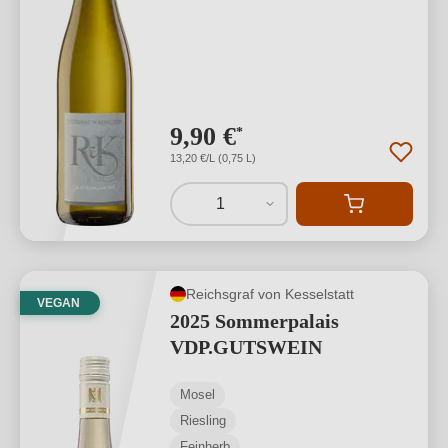
9,90 €
*
13,20 €/L (0,75 L)
1
Reichsgraf von Kesselstatt
VEGAN
2025 Sommerpalais
VDP.GUTSWEIN
Mosel
Riesling
Feinherb