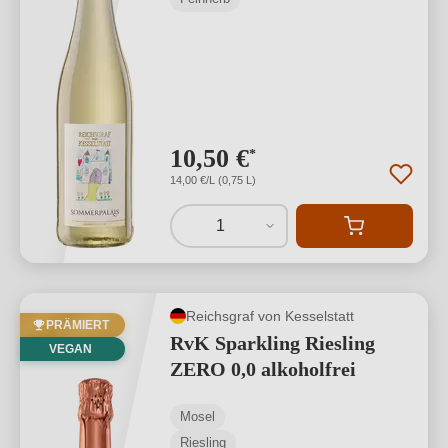
10,50 €
*
14,00 €/L (0,75 L)
1
Reichsgraf von Kesselstatt
PRÄMIERT
RvK Sparkling Riesling
VEGAN
ZERO 0,0 alkoholfrei
Mosel
Riesling