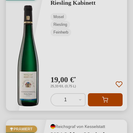
Riesling Kabinett
Mosel
Riesling
Feinherb
19,00 €
*
25,33 €/L (0,75 L)
1
Reichsgraf von Kesselstatt
PRÄMIERT