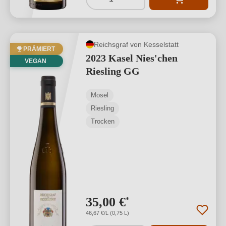
Reichsgraf von Kesselstatt
PRÄMIERT
2023 Kasel Nies'chen
VEGAN
Riesling GG
Mosel
Riesling
Trocken
35,00 €
*
46,67 €/L (0,75 L)