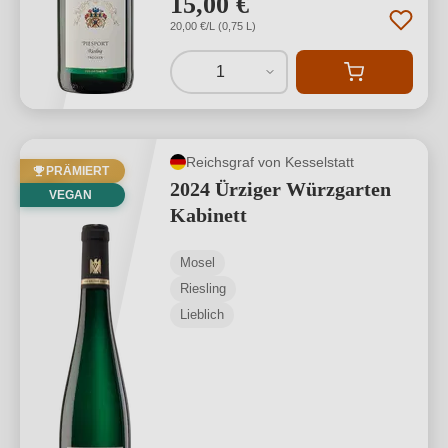
15,00 €
*
20,00 €/L (0,75 L)
1
Reichsgraf von Kesselstatt
PRÄMIERT
2024 Ürziger Würzgarten
VEGAN
Kabinett
Mosel
Riesling
Lieblich