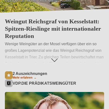
Toplagen an Mosel, Saar &amp; Ruwer
Weingut Reichsgraf von Kesselstatt:
Spitzen-Rieslinge mit internationaler
Reputation
Wenige Weingüter an der Mosel verfügen über ein so
großes Lagenpotenzial wie das Weingut Reichsgraf von
Kesselstatt in Trier. Zu gleichen Teilen bewirtschaftet man
Spitzenlagen an den drei Flüssen, die dem Anbaugebiet
den früheren Namen gaben: Mosel, Saar und Ruwer. Die
2 Auszeichnungen
Rieslinge vom Weingut Reichsgraf von Kesselstatt
Mehr erfahren
→
VDP.DIE PRÄDIKATSWEINGÜTER
zählen zu den besten der Welt.
Weiterlesen
→