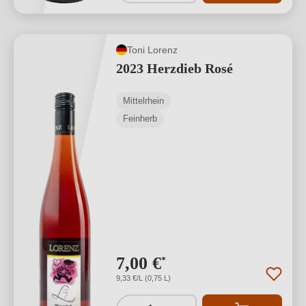
Toni Lorenz
2023 Herzdieb Rosé
Mittelrhein
Feinherb
7,00 €
*
9,33 €/L (0,75 L)