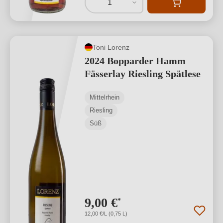
1
Toni Lorenz
2024 Bopparder Hamm
Fässerlay Riesling Spätlese
Mittelrhein
Riesling
Süß
9,00 €
*
12,00 €/L (0,75 L)