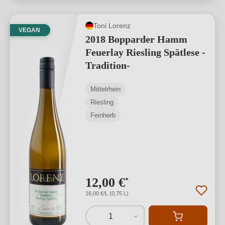
Toni Lorenz
VEGAN
2018 Bopparder Hamm
Feuerlay Riesling Spätlese -
Tradition-
Mittelrhein
Riesling
Feinherb
12,00 €
*
16,00 €/L (0,75 L)
1