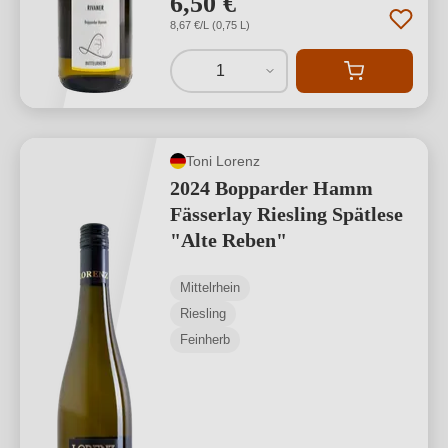
6,50 €
8,67 €/L (0,75 L)
1
Toni Lorenz
2024 Bopparder Hamm
Fässerlay Riesling Spätlese
"Alte Reben"
Mittelrhein
Riesling
Feinherb