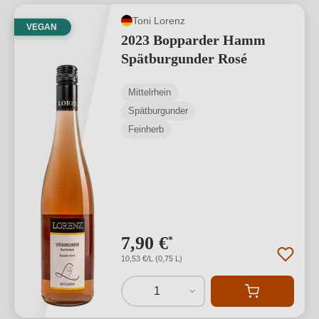
Toni Lorenz
VEGAN
2023 Bopparder Hamm
Spätburgunder Rosé
Mittelrhein
Spätburgunder
Feinherb
7,90 €
*
10,53 €/L (0,75 L)
1