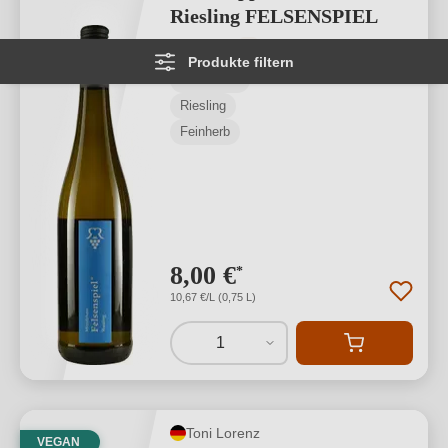
Riesling FELSENSPIEL
Durchschnittliche Bewertung von 5 von
★
★
★
★
★
1
Produkte filtern
Mittelrhein
Riesling
Feinherb
8,00 €
*
10,67 €/L (0,75 L)
1
Toni Lorenz
VEGAN