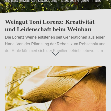
Jeder Wein ein Unikat
Weingut Toni Lorenz: Kreativität
und Leidenschaft beim Weinbau
Die Lorenz Weine entstehen seit Generationen aus einer
Hand. Von der Pflanzung der Reben, zum Rebschnitt und
der Ernte kümmert sich der Familienbetrieb liebevoll um
Weinberg und Weinkeller. Dies gilt natürlich auch für den
Verkauf in der eigenen Vinothek. Mit Kreativität und
Fachwissen werden die täglichen Herausforderungen
(Klima, Vertrieb) zielstrebig angepackt. Das Weingut
Lorenz steht mit seinem Namen für die qualitativ
hochwertigen Weine, wobei jeder Wein der Manufaktur
ein Unikat darstellt.
Weiterlesen
→