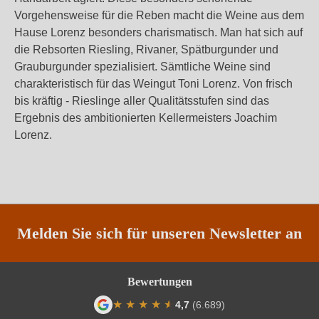
Vorgehensweise für die Reben macht die Weine aus dem
Hause Lorenz besonders charismatisch. Man hat sich auf
die Rebsorten Riesling, Rivaner, Spätburgunder und
Grauburgunder spezialisiert. Sämtliche Weine sind
charakteristisch für das Weingut Toni Lorenz. Von frisch
bis kräftig - Rieslinge aller Qualitätsstufen sind das
Ergebnis des ambitionierten Kellermeisters Joachim
Lorenz.
Melden Sie sich für unseren Newsletter an
Bewertungen
★
★
★
★
★
★
4,7
(6.689)