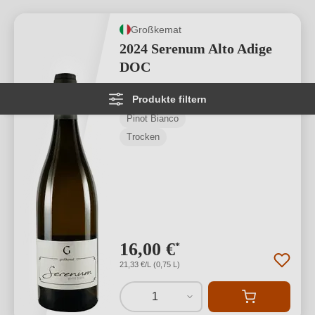
Großkemat
2024 Serenum Alto Adige
DOC
Produkte filtern
Alto Adige DOC
Pinot Bianco
Trocken
16,00 €
*
21,33 €/L (0,75 L)
1