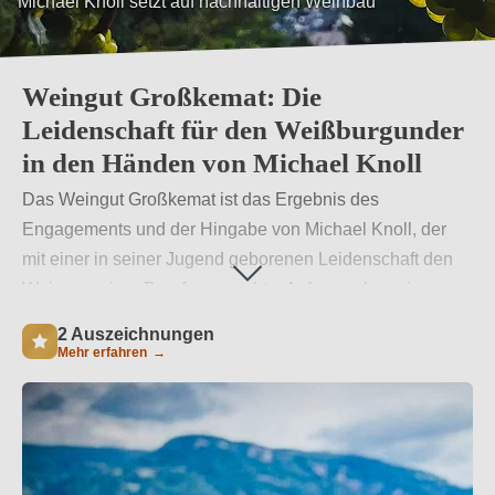
Michael Knoll setzt auf nachhaltigen Weinbau
Weingut Großkemat: Die
Leidenschaft für den Weißburgunder
in den Händen von Michael Knoll
Das Weingut Großkemat ist das Ergebnis des
Engagements und der Hingabe von Michael Knoll, der
mit einer in seiner Jugend geborenen Leidenschaft den
Wein zu seiner Berufung machte. Aufgewachsen in
einem landwirtschaftlichen Umfeld, war Michael Knoll
2 Auszeichnungen
schon während seiner Ausbildung klar, dass der Weinbau
Mehr erfahren
→
sein Weg sein würde. Im Alter von 15 Jahren produzierte
er seinen ersten Wein, 2016 gründete er Großkemat und
setzte damit seine Leidenschaft in die Tat um.
Weiterlesen
→