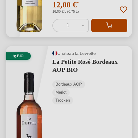
12,00 €
*
16,00 €/L (0,75 L)
1
Château la Levrette
BIO
La Petite Rosé Bordeaux
AOP BIO
Bordeaux AOP
Merlot
Trocken