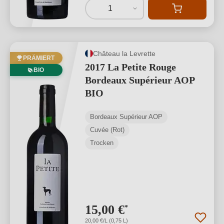
1
Château la Levrette
PRÄMIERT
2017 La Petite Rouge
BIO
Bordeaux Supérieur AOP
BIO
Bordeaux Supérieur AOP
Cuvée (Rot)
Trocken
15,00 €
*
20,00 €/L (0,75 L)