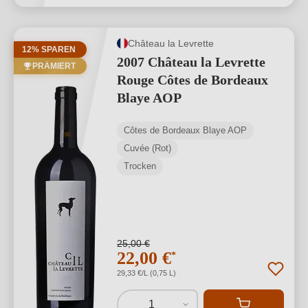
Château la Levrette
12% SPAREN
2007 Château la Levrette
PRÄMIERT
Rouge Côtes de Bordeaux
Blaye AOP
Côtes de Bordeaux Blaye AOP
Cuvée (Rot)
Trocken
25,00 €
22,00 €
*
29,33 €/L (0,75 L)
1