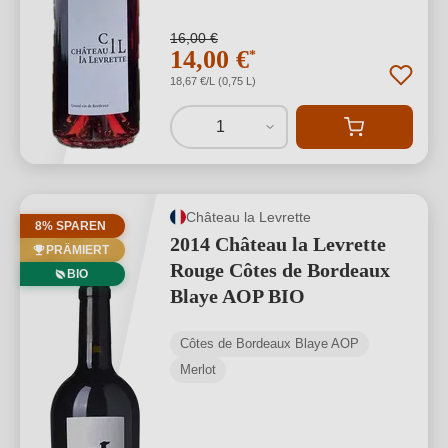
16,00 €
14,00 €
*
18,67 €/L (0,75 L)
1
Château la Levrette
8% SPAREN
2014 Château la Levrette
PRÄMIERT
Rouge Côtes de Bordeaux
BIO
Blaye AOP BIO
Côtes de Bordeaux Blaye AOP
Merlot