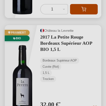
1
Château la Levrette
PRÄMIERT
2017 La Petite Rouge
BIO
Bordeaux Supérieur AOP
BIO 1,5 L
Bordeaux Supérieur AOP
Cuvée (Rot)
1,5 L
Trocken
32,00 €
*