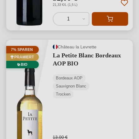
21,33 €/L (1,5 L)
1
Château la Levrette
7% SPAREN
La Petite Blanc Bordeaux
PRÄMIERT
AOP BIO
BIO
Bordeaux AOP
Sauvignon Blanc
Trocken
13,00 €