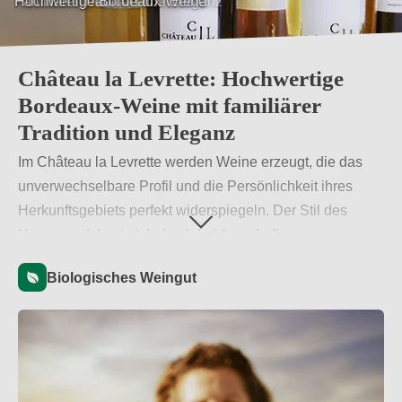
Familiärer Tradition und Eleganz
Château la Levrette: Hochwertige
Bordeaux-Weine mit familiärer
Tradition und Eleganz
Im Château la Levrette werden Weine erzeugt, die das
unverwechselbare Profil und die Persönlichkeit ihres
Herkunftsgebiets perfekt widerspiegeln. Der Stil des
Hauses zeichnet sich durch Leidenschaft,
kompromisslose Qualitätsstandards und äußerste
Biologisches Weingut
Präzision aus. Jeder Wein trägt dabei ganz bewusst den
Ausdruck der individuellen Charakterzüge des
terroirgeprägten Weinbergs, verbunden mit den
persönlichen Facetten der Winzerfamilie Mauriac.
Weiterlesen
→