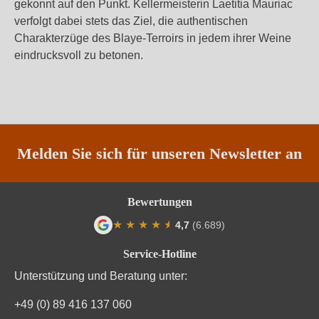
gekonnt auf den Punkt. Kellermeisterin Laetitia Mauriac
verfolgt dabei stets das Ziel, die authentischen
Charakterzüge des Blaye-Terroirs in jedem ihrer Weine
eindrucksvoll zu betonen.
Melden Sie sich für unseren Newsletter an
Bewertungen
★
★
★
★
★
★
4,7
(6.689)
Durchschnittliche Bewertung von 4.7 von
Service-Hotline
Unterstützung und Beratung unter:
+49 (0) 89 416 137 060