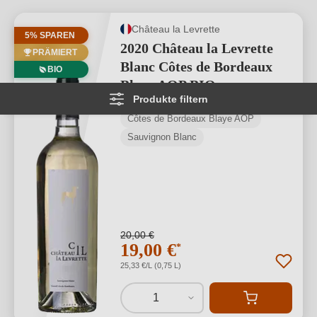
Château la Levrette
5% SPAREN
2020 Château la Levrette
PRÄMIERT
Blanc Côtes de Bordeaux
BIO
Blaye AOP BIO
Produkte filtern
Côtes de Bordeaux Blaye AOP
Sauvignon Blanc
20,00 €
19,00 €
*
25,33 €/L (0,75 L)
1