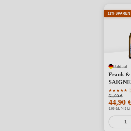
11% SPAREN
Baldauf
Frank &
SAIGNEE
Durchschni
★
★
★
★
★
51,00 €
44,90 
9,98 €/L (4,5 L)
1