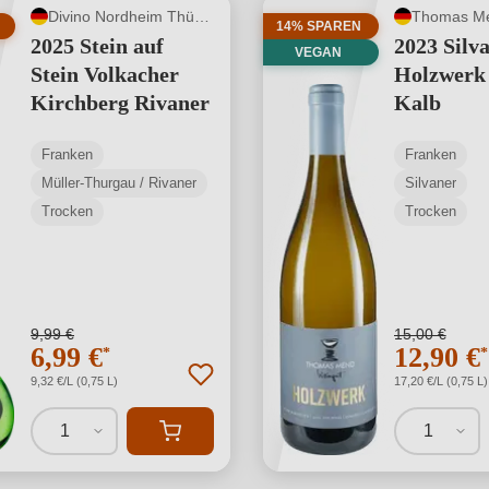
Divino Nordheim Thüngersheim
Thomas M
14% SPAREN
2025 Stein auf
2023 Silv
VEGAN
Stein Volkacher
Holzwerk 
Kirchberg Rivaner
Kalb
Franken
Franken
Müller-Thurgau / Rivaner
Silvaner
Trocken
Trocken
9,99 €
15,00 €
6,99 €
12,90 €
*
*
9,32 €/L (0,75 L)
17,20 €/L (0,75 L)
1
1