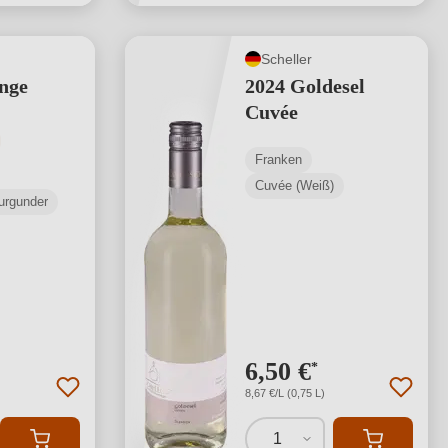
Scheller
nge
2024 Goldesel
Cuvée
tliche Bewertung von 5 von 5 Sternen
Franken
Cuvée (Weiß)
urgunder
6,50 €
*
8,67 €/L (0,75 L)
1