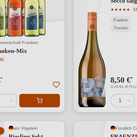
Secco sai
Durchschnit
★
★
★
★
★
1
Franken
Trocken
meinschaft Franken
ranken-Mix
ttliche Bewertung von 4.73 von 5 Sternen
41
€
8,50 €
*
*
11,33 €/L (0,75 L)
1
am Vögelein
Riesling Sekt
FRAENZ