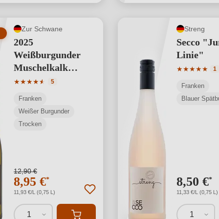
Zur Schwane
Streng
2025
Secco "Ju
Weißburgunder
Linie"
Muschelkalk
Durchschnit
★
★
★
★
★
1
VDP.Gutswein
Durchschnittliche Bewertung von 4.2 von 5 Sternen
★
★
★
★
★
★
5
Franken
Franken
Blauer Spätb
Weißer Burgunder
Trocken
12,90 €
8,95 €
8,50 €
*
*
11,93 €/L (0,75 L)
11,33 €/L (0,75 L)
1
1