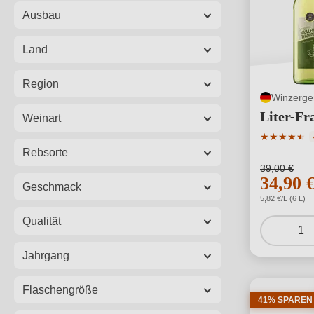
Ausbau
Land
Region
Winzerge
Liter-F
Weinart
Durchschni
★
★
★
★
★
★
Rebsorte
39,00 €
34,90 
Geschmack
5,82 €/L (6 L)
Qualität
1
Jahrgang
Flaschengröße
41% SPAREN