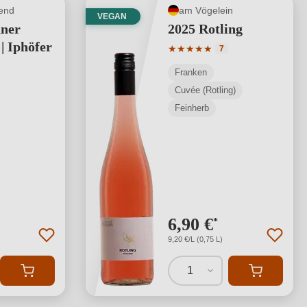
end
am Vögelein
VEGAN
aner
2025 Rotling
| Iphöfer
Durchschnittliche Bewertung
★
★
★
★
★
7
Franken
Cuvée (Rotling)
Feinherb
6,90 €
*
9,20 €/L (0,75 L)
1