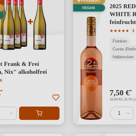
PRÄMIERT
2025 RED
VEGAN
WHITE Ro
feinfrucht
Durchschnit
★
★
★
★
★
1
Franken
Cuvée (Rotlin
Halbtrocken
t Frank & Frei
 Nix" alkoholfrei
ttliche Bewertung von 4.25 von 5 Sternen
4
€
7,50 €
*
*
10,00 €/L (0,75 L)
1