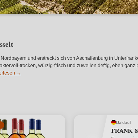
selt
n Nordbayern und erstreckt sich von Aschaffenburg in Unterfran
araktervoll-trocken, würzig-frisch und zuweilen deftig, eben 
erlesen
→
Baldauf
FRANK &