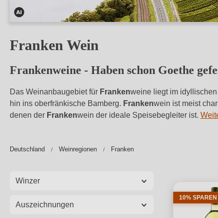
Dieses
Bild
Franken Wein
wurde
mithilfe
Frankenweine - Haben schon Goethe gefes
von
KI
Das Weinanbaugebiet für
Franken
weine liegt im idyllische
verändert.
hin ins oberfränkische Bamberg.
Franken
wein ist meist ch
denen der
Franken
wein der ideale Speisebegleiter ist.
Weit
Deutschland
Weinregionen
Franken
Winzer
10% SPAREN
Auszeichnungen