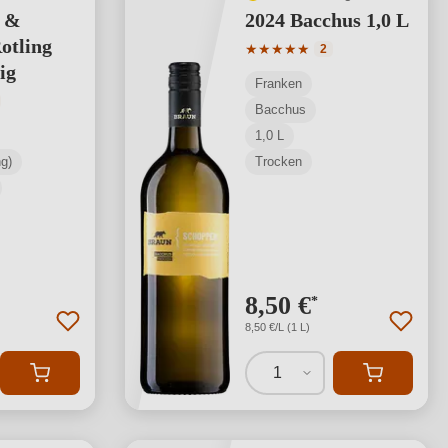
 &
2024 Bacchus 1,0 L
tling
Durchschnittliche Bewertung
★
★
★
★
★
2
ig
Franken
tliche Bewertung von 5 von 5 Sternen
Bacchus
1,0 L
g)
Trocken
8,50 €
*
8,50 €/L (1 L)
1