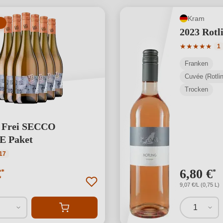
Kram
2023 Rotl
Durchschnit
★
★
★
★
★
1
Franken
Cuvée (Rotlin
Trocken
 Frei SECCO
 Paket
ttliche Bewertung von 5 von 5 Sternen
17
€
6,80 €
*
*
9,07 €/L (0,75 L)
1