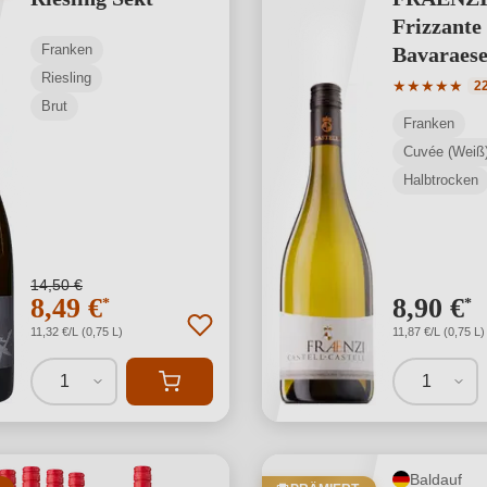
Frizzante
Franken
Bavaraes
Riesling
Durchschnit
★
★
★
★
★
2
Brut
Franken
Cuvée (Weiß
Halbtrocken
14,50 €
8,49 €
8,90 €
*
*
11,32 €/L (0,75 L)
11,87 €/L (0,75 L)
1
1
Baldauf