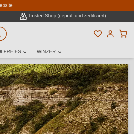
n
ebsite
Trusted Shop (geprüft und zertifiziert)
Du hast 0 Pro
rweiterte Suche
LFREIES
WINZER
innamen,