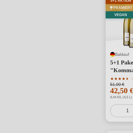
5+1 AKTION
PRÄMIERT
VEGAN
Baldauf
5+1 Pake
"Komma,
Durchschni
★
★
★
★
★
★
51,00 €
42,50 
9,44 €/L (4,5 L)
1