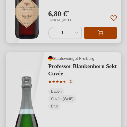
6,80 €
*
13,60 €/L (0,5 L)
1
Staatsweingut Freiburg
Professor Blankenhorn Sekt
Cuvée
Durchschnittliche Bewertung von 4.5 v
★
★
★
★
★
★
2
Baden
Cuvée (Weiß)
Brut