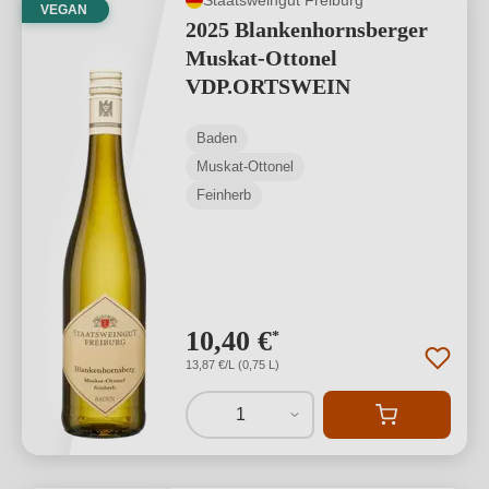
VEGAN
2025 Blankenhornsberger
Muskat-Ottonel
VDP.ORTSWEIN
Baden
Muskat-Ottonel
Feinherb
10,40 €
*
13,87 €/L (0,75 L)
1