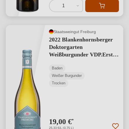
1
Staatsweingut Freiburg
2022 Blankenhornsberger
Doktorgarten
Weißburgunder VDP.Erstes
Gewächs
Baden
Weißer Burgunder
Trocken
19,00 €
*
25,33 €/L (0,75 L)