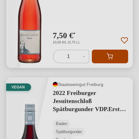
7,50 €
*
10,00 €/L (0,75 L)
1
Staatsweingut Freiburg
VEGAN
2022 Freiburger
Jesuitenschloß
Spätburgunder VDP.Erste
Lage
Baden
Spätburgunder