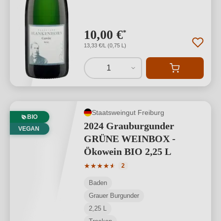
10,00 €
*
13,33 €/L (0,75 L)
1
Staatsweingut Freiburg
BIO
2024 Grauburgunder
VEGAN
GRÜNE WEINBOX -
Ökowein BIO 2,25 L
Durchschnittliche Bewertung von 4.5 v
★
★
★
★
★
★
2
Baden
Grauer Burgunder
2,25 L