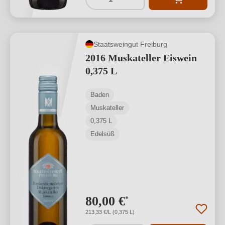
Staatsweingut Freiburg
2016 Muskateller Eiswein
0,375 L
Baden
Muskateller
0,375 L
Edelsüß
80,00 €
*
213,33 €/L (0,375 L)