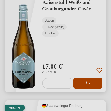
Kaiserstuhl Weiß- und
Grauburgunder-Cuvée
VDP.GUTSWEIN
Baden
Cuvée (Weiß)
Trocken
17,00 €
*
22,67 €/L (0,75 L)
1
Staatsweingut Freiburg
VEGAN