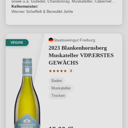
VDP.ERSTE LAGE® Jesuitenschloss, Freiburg im
sowie u.a. Gutedel, Chardonnay, Muskateller, Cabernet
Breisgau | VDP.ERSTE LAGE®
Carbon, Johanniter
Kellermeister:
Werner Scheffelt & Benedikt Jehle
Staatsweingut Freiburg
VEGAN
2023 Blankenhornsberg
Muskateller VDP.ERSTES
GEWÄCHS
Durchschnittliche Bewertung von 5 von
★
★
★
★
★
4
Baden
Muskateller
Trocken