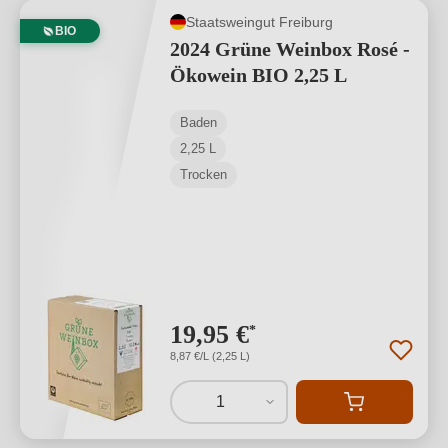
Staatsweingut Freiburg
BIO
2024 Grüne Weinbox Rosé -
Ökowein BIO 2,25 L
Baden
2,25 L
Trocken
19,95 €
*
8,87 €/L (2,25 L)
1