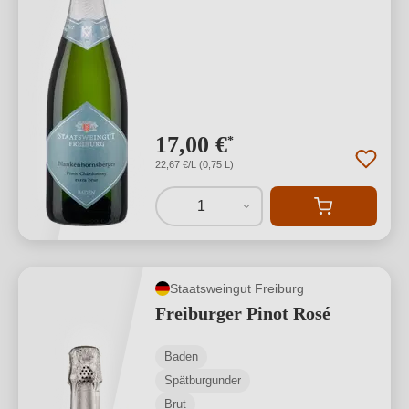
17,00 €
*
22,67 €/L (0,75 L)
1
Staatsweingut Freiburg
Freiburger Pinot Rosé
Baden
Spätburgunder
Brut