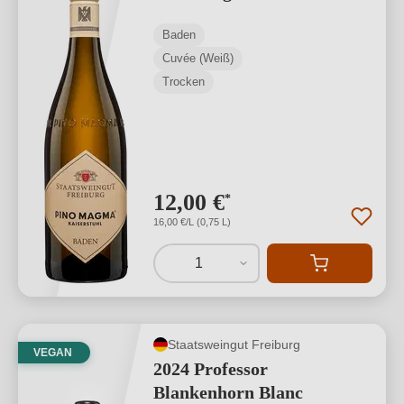
Baden
Cuvée (Weiß)
Trocken
12,00 €
*
16,00 €/L (0,75 L)
1
Staatsweingut Freiburg
VEGAN
2024 Professor
Blankenhorn Blanc