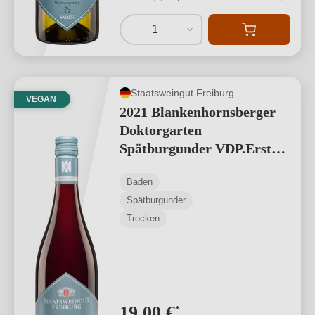
1
Staatsweingut Freiburg
VEGAN
2021 Blankenhornsberger
Doktorgarten
Spätburgunder VDP.Erstes
Gewächs
Baden
Spätburgunder
Trocken
19,00 €
*