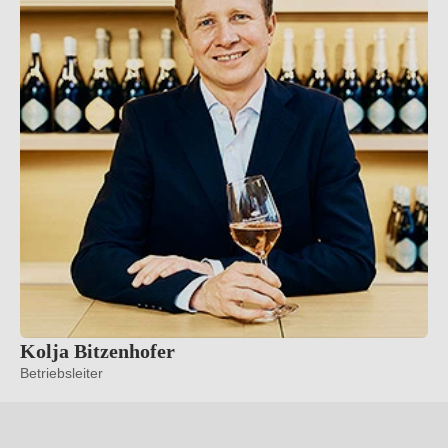
Verantwortung gerecht und erfüllt die strengen Richtlinien
von ECOVIN. Neben Goldmedaillen beim PIWI-
Weinpreis und der AWC Vienna werden die Weine des
Staatsweinguts Freiburg mit 2 Trauben im Gault Millau
sowie 1", "5 Punkten im Feinschmecker geführt.
Weiterlesen
→
Kolja Bitzenhofer
Betriebsleiter