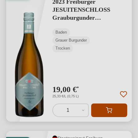
2023 Freiburger
JESUITENSCHLOSS
Grauburgunder
VDP.ERSTE LAGE
Baden
Grauer Burgunder
Trocken
19,00 €
*
25,33 €/L (0,75 L)
1
Staatsweingut Freiburg