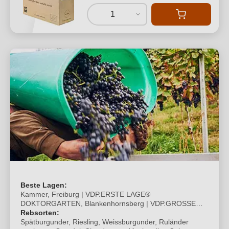
1
Beste Lagen:
Kammer, Freiburg | VDP.ERSTE LAGE®
DOKTORGARTEN, Blankenhornsberg | VDP.GROSSE
LAGE® SCHLOSSBERG, Freiburg | VDP.GROSSE
Rebsorten:
LAGE® Schlossberg Jägerhäusleweg, Freiburg |
Spätburgunder, Riesling, Weissburgunder, Ruländer