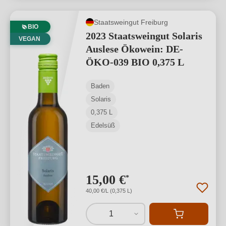
Staatsweingut Freiburg
BIO
2023 Staatsweingut Solaris
VEGAN
Auslese Ökowein: DE-
ÖKO-039 BIO 0,375 L
Baden
Solaris
0,375 L
Edelsüß
15,00 €
*
40,00 €/L (0,375 L)
1