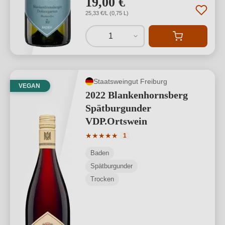
19,00 €
*
25,33 €/L (0,75 L)
1
Staatsweingut Freiburg
VEGAN
2022 Blankenhornsberg
Spätburgunder
VDP.Ortswein
Durchschnittliche Bewertung von 5 von
★
★
★
★
★
1
Baden
Spätburgunder
Trocken