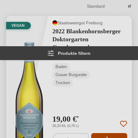
Staatsweingut Freiburg
VEGAN
2022 Blankenhornsberger
Doktorgarten
Grauburgunder
Produkte filtern
VDP.ERSTES GEWÄCHS
Durchschnittliche Bewertung von 5 von
★
★
★
★
★
1
Baden
Grauer Burgunder
Trocken
19,00 €
*
25,33 €/L (0,75 L)