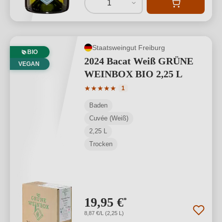
1
Staatsweingut Freiburg
BIO
2024 Bacat Weiß GRÜNE
VEGAN
WEINBOX BIO 2,25 L
Durchschnittliche Bewertung von 5 von
★
★
★
★
★
1
Baden
Cuvée (Weiß)
2,25 L
Trocken
19,95 €
*
8,87 €/L (2,25 L)