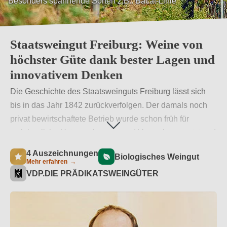
Besonders spannende Sorten z.B.: Bacat-Linie
Staatsweingut Freiburg: Weine von
höchster Güte dank bester Lagen und
innovativem Denken
Die Geschichte des Staatsweinguts Freiburg lässt sich
bis in das Jahr 1842 zurückverfolgen. Der damals noch
privat bewirtschaftete Betrieb wurde schon früh für
weinbauliche Untersuchungen und Versuche genutzt und
1954 offiziell, als Versuchs- und Lehrgut, an das
4 Auszeichnungen
Biologisches Weingut
Staatliche Weinbauinstitut angegliedert. Als Mitglied im
Mehr erfahren
→
VDP.DIE PRÄDIKATSWEINGÜTER
Verband Deutscher Prädikatsweingüter (VDP) verschreibt
sich das Staatsweingut Freiburg höchster Qualität. Mittels
eigens gezüchteter, pilzwiderstandsfähigen Rebsorten
(PIWI) wird der Betrieb zudem seiner ökologischen