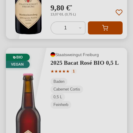
9,80 €
*
13,07 €/L (0,75 L)
1
Staatsweingut Freiburg
BIO
2025 Bacat Rosé BIO 0,5 L
VEGAN
Durchschnittliche Bewertung von 5 von
★
★
★
★
★
1
Baden
Cabernet Cortis
0,5 L
Feinherb