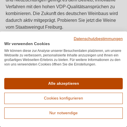
Verfahren mit den hohen VDP-Qualitätsansprüchen zu
kombinieren. Die Zukunft des deutschen Weinbaus wird
dadurch aktiv mitgeprägt. Probieren Sie jetzt die Weine
vom Staatsweingut Freiburg.
Datenschutzbestimmungen
Wir verwenden Cookies
Wir können diese zur Analyse unserer Besucherdaten platzieren, um unsere
Webseite zu verbessern, personalisierte Inhalte anzuzeigen und Ihnen ein
großartiges Webseiten-Erlebnis zu bieten. Für weitere Informationen zu den
von uns verwendeten Cookies öffnen Sie die Einstellungen.
Melden Sie sich für unseren Newsletter an
Alle akzeptieren
Bewertungen
★
★
★
★
★
★
4,7
(6.689)
Cookies konfigurieren
Durchschnittliche Bewertung von 4.7 von
Service-Hotline
Nur notwendige
Unterstützung und Beratung unter:
Erweiterte Suche
+49 (0) 89 416 137 060