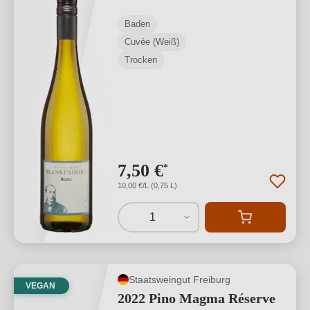
Baden
Cuvée (Weiß)
Trocken
7,50 €
*
10,00 €/L (0,75 L)
1
Staatsweingut Freiburg
VEGAN
2022 Pino Magma Réserve