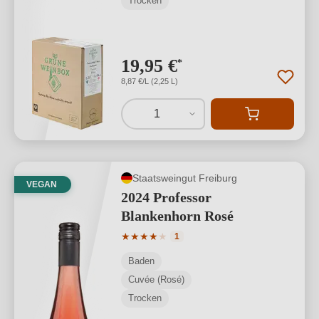
Trocken
19,95 €
*
8,87 €/L (2,25 L)
1
Staatsweingut Freiburg
VEGAN
2024 Professor
Blankenhorn Rosé
Durchschnittliche Bewertung von 4 von
★
★
★
★
★
1
Baden
Cuvée (Rosé)
Trocken