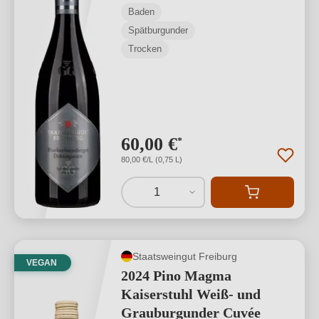
Baden
Spätburgunder
Trocken
60,00 €
*
80,00 €/L (0,75 L)
1
Staatsweingut Freiburg
VEGAN
2024 Pino Magma
Kaiserstuhl Weiß- und
Grauburgunder Cuvée