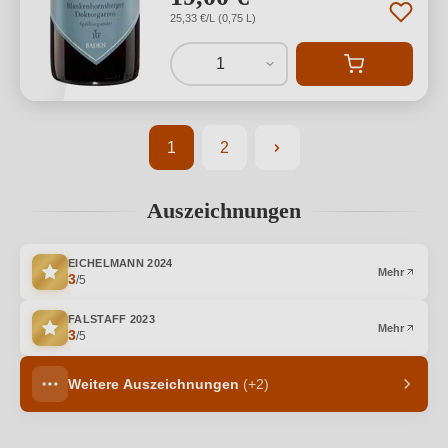
25,33 €/L (0,75 L)
1
1
2
Seite
Seite
Auszeichnungen
EICHELMANN
2024
Mehr
3
/5
FALSTAFF
2023
Mehr
3
/5
Weitere Auszeichnungen
(+2)