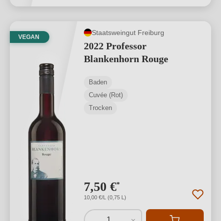
Staatsweingut Freiburg
VEGAN
2022 Professor
Blankenhorn Rouge
Baden
Cuvée (Rot)
Trocken
7,50 €
*
10,00 €/L (0,75 L)
1