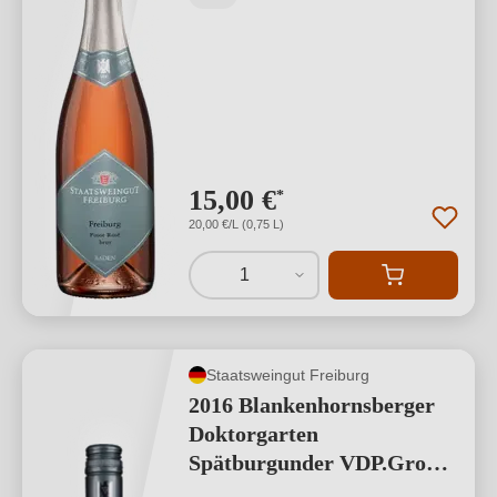
15,00 €
*
20,00 €/L (0,75 L)
1
Staatsweingut Freiburg
2016 Blankenhornsberger
Doktorgarten
Spätburgunder VDP.Großes
Gewächs