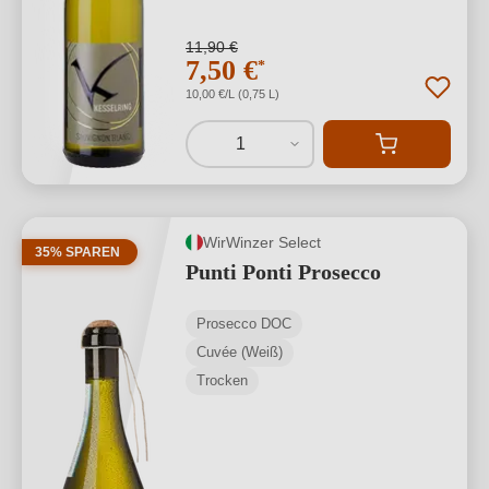
11,90 €
7,50 €
*
10,00 €/L (0,75 L)
1
WirWinzer Select
35% SPAREN
Punti Ponti Prosecco
Prosecco DOC
Cuvée (Weiß)
Trocken