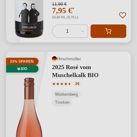
11,90 €
7,95 €
*
10,60 €/L (0,75 L)
1
Hirschmüller
33% SPAREN
2025 Rosé vom
BIO
Muschelkalk BIO
Durchschnittliche Bewertung von 4.88 
★
★
★
★
★
★
26
Württemberg
Trocken