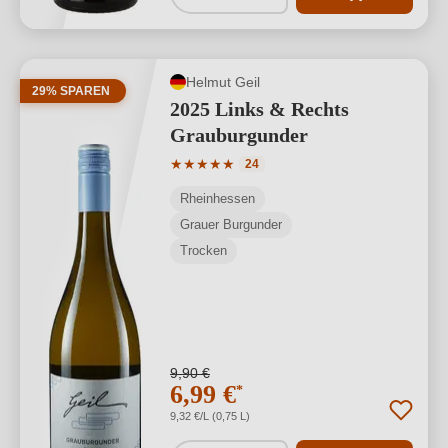
Helmut Geil
29% SPAREN
2025 Links & Rechts
Grauburgunder
Durchschnittliche Bewertung von 5 von
★
★
★
★
★
24
Rheinhessen
Grauer Burgunder
Trocken
9,90 €
6,99 €
*
9,32 €/L (0,75 L)