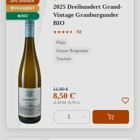
28% SPAREN
2025 Dreihundert Grand-
PRÄMIERT
Vintage Grauburgunder
BIO
BIO
Durchschnittliche Bewertung von 4.81 
★
★
★
★
★
★
54
Pfalz
Grauer Burgunder
Trocken
11,90 €
8,50 €
*
11,33 €/L (0,75 L)
1