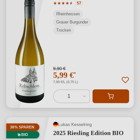
Durchschnittliche Bewertung von 4.91 
★
★
★
★
★
★
57
Rheinhessen
Grauer Burgunder
Trocken
9,90 €
5,99 €
*
7,99 €/L (0,75 L)
1
Lukas Kesselring
36% SPAREN
2025 Riesling Edition BIO
BIO