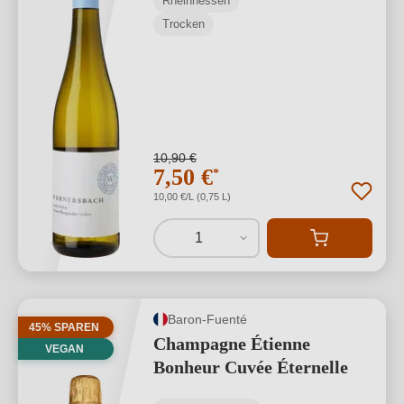
Rheinhessen
Trocken
10,90 €
7,50 €
*
10,00 €/L (0,75 L)
1
Baron-Fuenté
45% SPAREN
Champagne Étienne
VEGAN
Bonheur Cuvée Éternelle