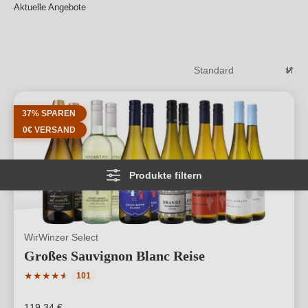
Aktuelle Angebote
Einzelflaschen. Ob
Weiß-, Rosé
- oder
Rotwein
Angebote
, hier ist für jeden Weinliebhaber das perfekte
WirWinzer Angebot
dabei.
Weiterlesen
→
37% SPAREN
0€ VERSAND
Produkte filtern
WirWinzer Select
Großes Sauvignon Blanc Reise
Durchschnittliche Bewertung von 4.79 von 5 Sternen
★
★
★
★
★
★
101
119,34 €