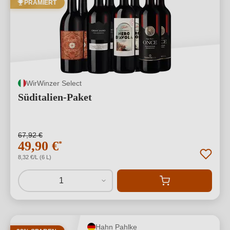
PRÄMIERT
WirWinzer Select
Süditalien-Paket
67,92 €
49,90 €
*
8,32 €/L (6 L)
1
Hahn Pahlke