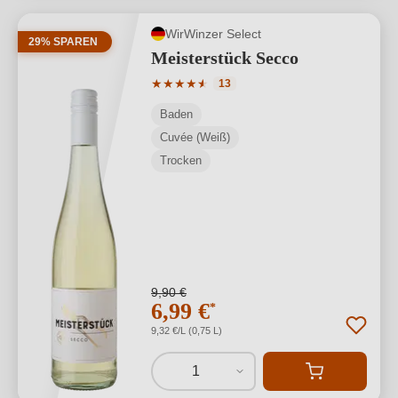
WirWinzer Select
29% SPAREN
Meisterstück Secco
Durchschnittliche Bewertung von 4.85 
★
★
★
★
★
★
13
Baden
Cuvée (Weiß)
Trocken
9,90 €
6,99 €
*
9,32 €/L (0,75 L)
1