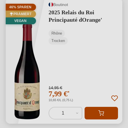
Boutinot
46% SPAREN
2025 Relais du Roi
PRÄMIERT
Principauté dOrange'
VEGAN
Rhône
Trocken
14,95 €
7,99 €
*
10,65 €/L (0,75 L)
1