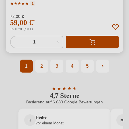
Durchschnittliche Bewertung von 5 von 5 Sternen
★
★
★
★
★
1
72,00 €
59,00 €
*
13,11 €/L (4,5 L)
1
1
2
3
4
5
Seite
Seite
Seite
Seite
Seite
★
★
★
★
★
★
4,7 Sterne
Durchschnittliche Bewertung von 4.7 
Basierend auf 6.689 Google Bewertungen
Heike
H
M
vor einem Monat