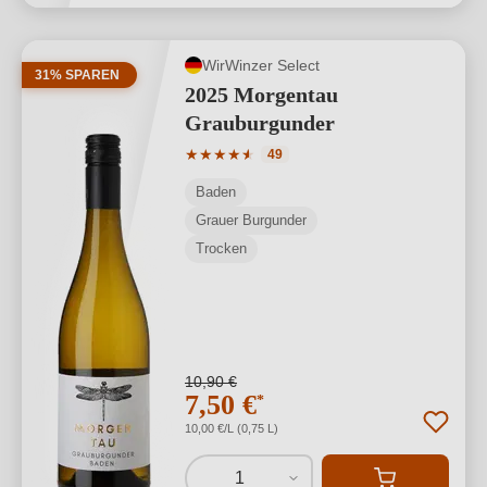
WirWinzer Select
31% SPAREN
2025 Morgentau
Grauburgunder
Durchschnittliche Bewertung von 4.71 
★
★
★
★
★
★
49
Baden
Grauer Burgunder
Trocken
10,90 €
7,50 €
*
10,00 €/L (0,75 L)
1