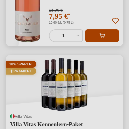
11,90 €
7,95 €
*
10,60 €/L (0,75 L)
1
18% SPAREN
PRÄMIERT
Villa Vitas
Villa Vitas Kennenlern-Paket