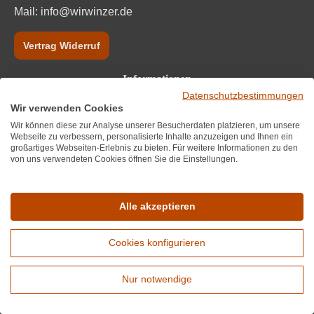
Mail:
info@wirwinzer.de
Vertrag Widerruf
Informationen
Datenschutzbestimmungen
Wir über uns
Wir verwenden Cookies
Wir können diese zur Analyse unserer Besucherdaten platzieren, um unsere
Datenschutz
Webseite zu verbessern, personalisierte Inhalte anzuzeigen und Ihnen ein
großartiges Webseiten-Erlebnis zu bieten. Für weitere Informationen zu den
von uns verwendeten Cookies öffnen Sie die Einstellungen.
Impressum und AGB
Bestpreisgarantie
Alle akzeptieren
FAQ
Cookies konfigurieren
Blog
Nur notwendige
Zahlungsanbieter
Erweiterte Suche