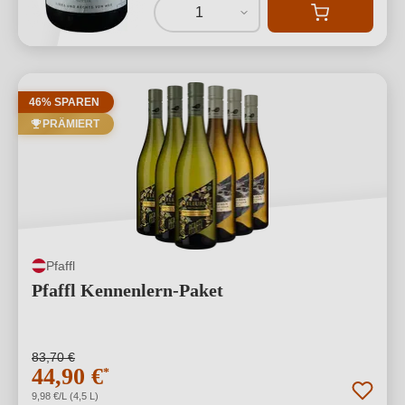
1
46% SPAREN
PRÄMIERT
Pfaffl
Pfaffl Kennenlern-Paket
83,70 €
44,90 €
*
9,98 €/L (4,5 L)