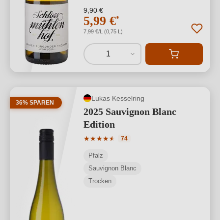
9,90 €
5,99 €
*
7,99 €/L (0,75 L)
1
Lukas Kesselring
36% SPAREN
2025 Sauvignon Blanc
Edition
Durchschnittliche Bewertung von 4.77 
★
★
★
★
★
★
74
Pfalz
Sauvignon Blanc
Trocken