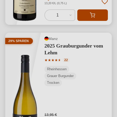
13,20 €/L (0,75 L)
1
Manz
29% SPAREN
2025 Grauburgunder vom
Lehm
Durchschnittliche Bewertung von 4.86 
★
★
★
★
★
★
22
Rheinhessen
Grauer Burgunder
Trocken
13,95 €