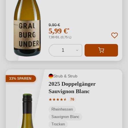
9,90 €
5,99 €
*
7,99 €/L (0,75 L)
1
Strub & Strub
33% SPAREN
2025 Doppelgänger
Sauvignon Blanc
Durchschnittliche Bewertung von 4.93 
★
★
★
★
★
★
76
Rheinhessen
Sauvignon Blanc
Trocken