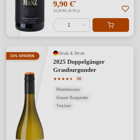
9,90 €
*
13,20 €/L (0,75 L)
1
Strub & Strub
33% SPAREN
2025 Doppelgänger
Grauburgunder
Durchschnittliche Bewertung von 4.73 
★
★
★
★
★
★
30
Rheinhessen
Grauer Burgunder
Trocken