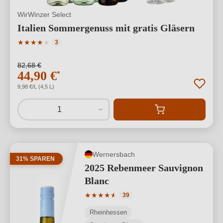
WirWinzer Select
Italien Sommergenuss mit gratis Gläsern
Durchschnittliche Bewertung von 4 von 5 Sternen
★
★
★
★
★
3
82,68 €
44,90 €
*
9,98 €/L (4,5 L)
1
Wernersbach
31% SPAREN
2025 Rebenmeer Sauvignon
Blanc
Durchschnittliche Bewertung von 4.74 
★
★
★
★
★
★
39
Rheinhessen