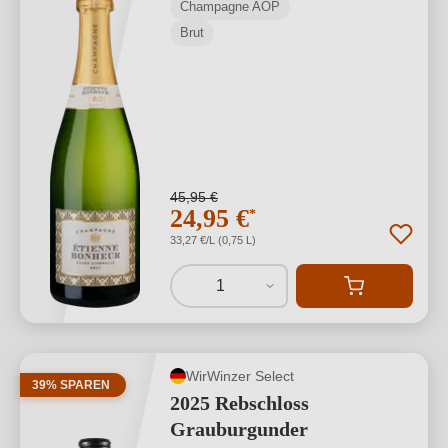
Champagne AOP
Brut
45,95 €
24,95 €
*
33,27 €/L (0,75 L)
1
WirWinzer Select
39% SPAREN
2025 Rebschloss
Grauburgunder