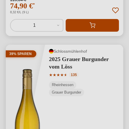
74,90 €
*
8,32 €/L (9 L)
1
Schlossmühlenhof
39% SPAREN
2025 Grauer Burgunder
vom Löss
Durchschnittliche Bewertung von 4.82 
★
★
★
★
★
★
135
Rheinhessen
Grauer Burgunder