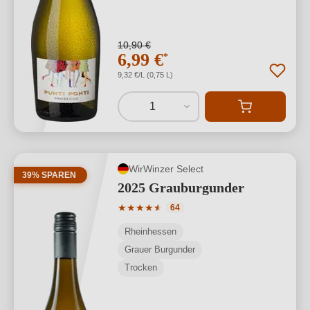
10,90 €
6,99 €
*
9,32 €/L (0,75 L)
1
WirWinzer Select
39% SPAREN
2025 Grauburgunder
Durchschnittliche Bewertung von 4.89 
★
★
★
★
★
★
64
Rheinhessen
Grauer Burgunder
Trocken