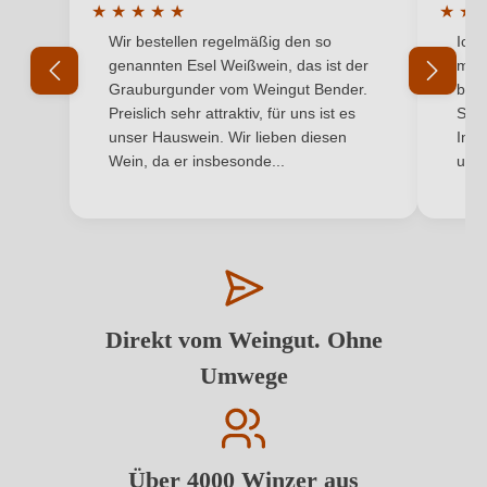
★
★
★
★
★
★
★
Durchschnittliche Bewertung von 5 von 5 Sternen
Durchs
Wir bestellen regelmäßig den so
Ich 
genannten Esel Weißwein, das ist der
mit 
Grauburgunder vom Weingut Bender.
best
Preislich sehr attraktiv, für uns ist es
Supe
unser Hauswein. Wir lieben diesen
Inha
Wein, da er insbesonde...
und 
Direkt vom Weingut. Ohne
Umwege
Über 4000 Winzer aus