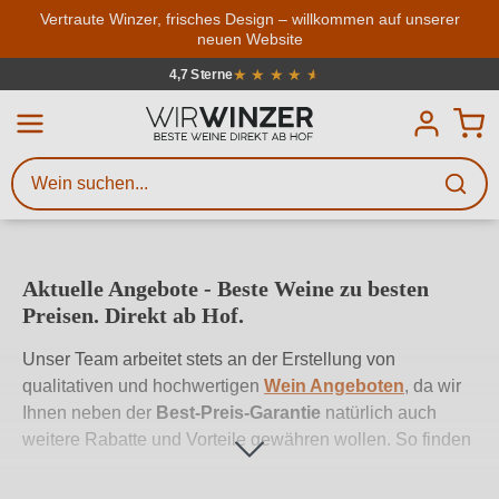
Zum Hauptinhalt springen
Vertraute Winzer, frisches Design – willkommen auf unserer
neuen Website
Weinsuche
Mindestens 3 Zeichen eingeben
Über 4000 Winzer
von 4.7 von 5 Sternen
Beschreiben Sie, welchen Wein
Sie suchen – ob nach Geschmack,
Anlass, Weinnamen, Rebsorte,
Region, Winzer oder anderen
Aktuelle Angebote - Beste Weine zu besten
Kriterien.
Preisen. Direkt ab Hof.
U
nser Team arbeitet stets an der Erstellung von
qualitativen und hochwertigen
Wein Angeboten
, da wir
Ihnen neben der
Best-Preis-Garantie
natürlich auch
weitere Rabatte und Vorteile gewähren wollen. So finden
Sie hier eine Sammlung unserer besten
Wein-Angebote
und
Wein-Aktionen
in Form von Weinpaketen oder