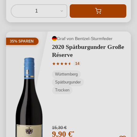
1
Graf von Bentzel-Sturmfeder
35% SPAREN
2020 Spätburgunder Große
Réserve
Durchschnittliche Bewertung von 4.64 
★
★
★
★
★
★
14
Württemberg
Spätburgunder
Trocken
15,30 €
9,90 €
*