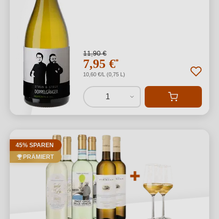
11,90 €
7,95 €
*
10,60 €/L (0,75 L)
1
45% SPAREN
PRÄMIERT