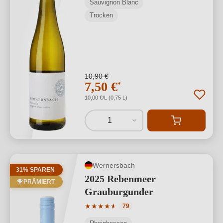
Sauvignon Blanc
Trocken
10,90 €
7,50 €
*
10,00 €/L (0,75 L)
1
Wernersbach
31% SPAREN
2025 Rebenmeer
PRÄMIERT
Grauburgunder
Durchschnittliche Bewertung von 4.77 
★
★
★
★
★
★
79