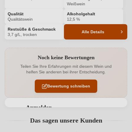
Weißwein
Qualität
Alkoholgehalt
Qualitätswein
12,5 %
Restsüße & Geschmack
Alle Details
3,7 g/L, trocken
Produktnummer
2419012000
Noch keine Bewertungen
Alkoholgehalt in %
12,5 %
Teilen Sie Ihre Erfahrungen mit diesem Wein und
helfen Sie anderen bei ihrer Entscheidung.
Allergene
Enthält Sulfite
Bewertung schreiben
Ausbau
Edelstahltank
Bio
EU
Anmelden
Bio
Ja
Bewertungen können nur von angemeldeten
Das sagen unsere Kunden
Benutzern abgegeben werden. Bitte loggen Sie sich
Bio-Kontrollstelle
DE-ÖKO-039
ein, oder erstellen Sie einen neuen Account.