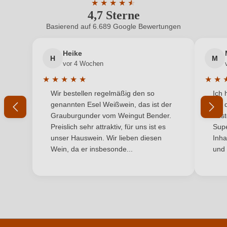
★
★
★
★
★
★
4,7 Sterne
Durchschnittliche Bewertung von 4.7 
Bio-Kontrollstelle Shop
DE-ÖKO-060
Basierend auf 6.689 Google Bewertungen
Neuer Kunde?
Neuer Kunde?
Geschmack
Trocken
Heike
H
M
Ihre E-Mail-Adresse
Hersteller
Mett & Weidenbach
vor 4 Wochen
★
★
★
★
★
★
★
Hersteller
Weingut Mett & Weidenbach, Mainzer Str. 3 1, 55218
Durchschnittliche Bewertung von 5 von 5 Sternen
Durchs
Wir bestellen regelmäßig den so
Ich 
adresse
Ihr Passwort
Ingelheim am Rhein, Deutschland
genannten Esel Weißwein, das ist der
mit 
Grauburgunder vom Weingut Bender.
best
Inhalt
0,75 L
Ich habe mein Passwort vergessen
Preislich sehr attraktiv, für uns ist es
Supe
unser Hauswein. Wir lieben diesen
Inha
Jahrgang
2025
Wein, da er insbesonde...
und 
ANMELDEN
Land
Deutschland
Passt zu
Antipasti, Käse, Weißes Fleisch
Qualität
Qualitätswein