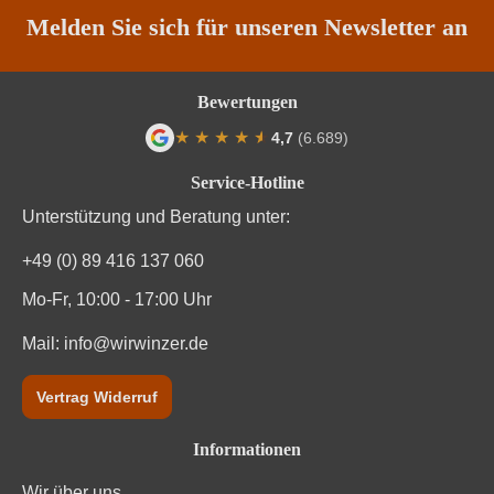
Rebsorte
Grauer Burgunder
Melden Sie sich für unseren Newsletter an
Region
Rheinhessen
Bewertungen
Restzucker in g/L
3,7 g/L
★
★
★
★
★
★
4,7
(6.689)
Durchschnittliche Bewertung von 4.7 von
Säuregehalt in g/L
5,7 g/L
Service-Hotline
Unterstützung und Beratung unter:
Traubenfarbe
Weiß
+49 (0) 89 416 137 060
Vegan
Ja
Mo-Fr, 10:00 - 17:00 Uhr
Weinart
Weißwein
Mail:
info@wirwinzer.de
Nährwertangaben
Vertrag Widerruf
Durchschnittliche nährwertangaben
pro 100 ml
Informationen
Wir über uns