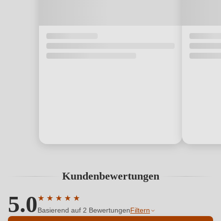
Kundenbewertungen
5.0
★
★
★
★
★
Durchschnittliche Bewertung von 5 von 5 Sternen
Basierend auf 2 Bewertungen
Filtern