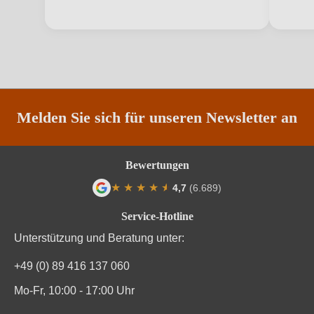
Inhalt
0,75 L
Jahrgang
2025
Land
Deutschland
Passt zu
Asiatisch, Käse, Weißes Fleisch
Melden Sie sich für unseren Newsletter an
Qualität
Qualitätswein
Bewertungen
Rebsorte
Goldmuskateller
★
★
★
★
★
★
4,7
(6.689)
Region
Rheinhessen
Durchschnittliche Bewertung von 4.7 von
Service-Hotline
Restzucker in g/L
24 g/L
Unterstützung und Beratung unter:
Säuregehalt in g/L
6 g/L
+49 (0) 89 416 137 060
Mo-Fr, 10:00 - 17:00 Uhr
Traubenfarbe
Weiß