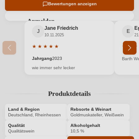
Bewertungen anzeigen
Anmelden
Jane Friedrich
E
Bewertungen können nur von angemeldeten
J
E
10.11.2025
21
Benutzern abgegeben werden. Bitte loggen Sie sich
ein, oder erstellen Sie einen neuen Account.
★
★
★
★
★
★
★
★
Durchschnittliche Bewertung von 5 von 5 Sterne
Durchsc
Jahrgang
2023
Barth Wei
Neuer Kunde?
Neuer Kunde?
wie immer sehr lecker
Ihre E-Mail-Adresse
Produktdetails
Ihr Passwort
Land & Region
Rebsorte & Weinart
Deutschland, Rheinhessen
Goldmuskateller, Weißwein
Ich habe mein Passwort vergessen
Qualität
Alkoholgehalt
Qualitätswein
10,5 %