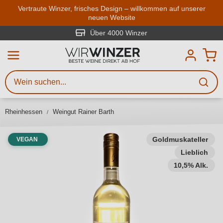
Zum Hauptinhalt springen
Vertraute Winzer, frisches Design – willkommen auf unserer
neuen Website
Weinsuche
Mindestens 3 Zeichen eingeben
Über 4000 Winzer
Beschreiben Sie, welchen Wein
Sie suchen – ob nach Geschmack,
Anlass, Weinnamen, Rebsorte,
Rheinhessen
Weingut Rainer Barth
Region, Winzer oder anderen
Kriterien.
Goldmuskateller
VEGAN
Lieblich
10,5% Alk.