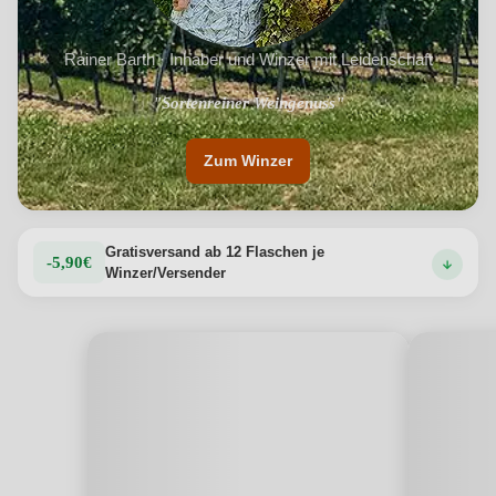
Rainer Barth · Inhaber und Winzer mit Leidenschaft
"Filigrane &amp; fruchtbetonte Weine"
"Sortenreiner Weingenuss"
Zum Winzer
Gratisversand ab 12 Flaschen je
-5,90€
Winzer/Versender