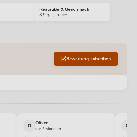
Restsüße & Geschmack
3,9 g/L, trocken
12,88 %
Edelstahltank
Bewertung schreiben
Erich Ferckel
1,0 L
en neuen Account.
Deutschland
Qualitätswein
Oliver
g
O
G
vor 2 Monaten
v
Pfalz