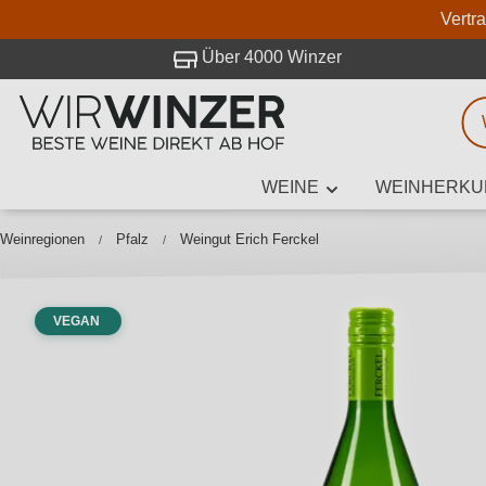
Vertr
 Besuch bei WirWinzer.
Über 4000 Winzer
WEINE
WEINHERKU
Weinsuche
Mindestens 3
Weinregionen
Pfalz
Weingut Erich Ferckel
VEGAN
Beschre