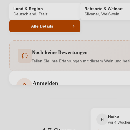
Land & Region
Rebsorte & Weinart
Deutschland, Pfalz
Silvaner, Weißwein
Alle Details
Produktnummer
Noch keine Bewertungen
Allergene
Teilen Sie Ihre Erfahrungen mit diesem Wein und helf
Geschmack
Hersteller
Weingut Erich Ferckel (Einzelunternehmen), Loblo
Anmelden
adresse
an der Weinstr
Bewertungen können nur von angemeldeten Benutzern 
Jahrgang
Passt zu
Heike
H
vor 4 Woche
Rebsorte
Ihre E-Mail-Adresse