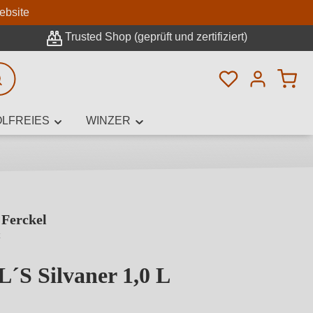
n
ebsite
Trusted Shop (geprüft und zertifiziert)
Du hast 0 Pro
rweiterte Suche
LFREIES
WINZER
 Ferckel
innamen,
z
S Silvaner 1,0 L