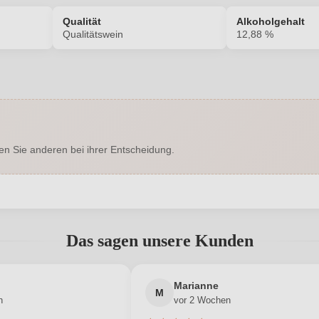
Qualität
Alkoholgehalt
Qualitätswein
12,88 %
2094001000
Alkoholgehalt in %
Enthält Sulfite
Ausbau
en Sie anderen bei ihrer Entscheidung.
Trocken
Hersteller
cher Str. 39-41, 67435 Neustadt
Inhalt
aße-Gimmeldingen, Deutschland
abgegeben werden. Bitte loggen Sie sich ein, oder erstellen Sie ein
Das sagen unsere Kunden
2025
Land
Neuer Kunde?
Spargel
Neuer Kunde?
Qualität
Marianne
M
n
vor 2 Wochen
Silvaner
Region