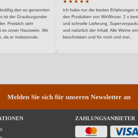
★
★
★
★
★
he Bewertung von 5 von 5 Sternen
Durchschnittliche Bewertung von 
3,9 g/L
Säuregehalt in g/L
elmäßig den so genannten
Ich habe nur die besten Erfahrungen m
5 Sternen
s ist der Grauburgunder
den Produkten von WirWinzer. 2 x best
Weiß
Vegan
r. Preislich sehr
und schnelle Lieferung, Superverpack
ist es unser Hauswein. Wir
und natürlich der Inhalt. Alle Weine si
, da er insbesonde...
Weißwein
beschrieben und für mich und mei...
Nährwertangaben
ANMELDEN
Melden Sie sich für unseren Newsletter an
ATIONEN
ZAHLUNGSANBIETER
 220, L-Ascorbinsäure, E 300), Gase und Packgase (Kohlendioxid, E 290
ns
z