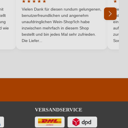
★
★
★
★
★
★
★
★
5 von 5 Sternen
Durchschnittliche Bewertung von 5 von 5 Sternen
Durchsc
6,7 g/L
it
Vielen Dank für diesen rundum gelungenen,
Die Lief
ellt
benutzerfreundlichen und angenehm
hat ein
Ja
ung
unaufdringlichen Wein-Shop!Ich habe
einmal b
nd wie
inzwischen mehrfach in diesem Shop
auf dem
Ich habe mein Passwort vergessen
bestellt und bin jedes Mal sehr zufrieden.
zurück 
Die Liefer...
Son...
pro 100 ml
77 kJ / 18 kcal
1.4 g
0.4 g
VERSANDSERVICE
). Enthält geringfügige Mengen von Fett, gesättigten Fettsäuren,
Eiweiß und Salz