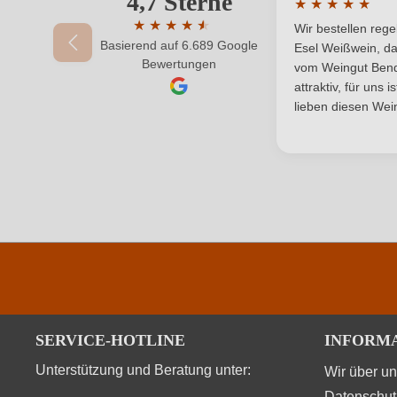
4,7 Sterne
★
★
★
★
★
Durchschnittlic
Restzucker in g/L
★
★
★
★
★
★
Wir bestellen reg
Basierend auf 6.689 Google
Durchschnittliche Bewertung von 4.7 von 
Esel Weißwein, da
Ihr Passwort
Bewertungen
Traubenfarbe
vom Weingut Bende
attraktiv, für uns 
Weinart
lieben diesen Wein
Durchschnittliche nährwertangaben
Brennwert
Kohlenhydrate
Kohlenhydrate davon Zucker
SERVICE-HOTLINE
INFORM
Unterstützung und Beratung unter:
Trauben, Konservierungsstoffe (Schwefeldioxid, E
Wir über u
Zutaten
Datenschut