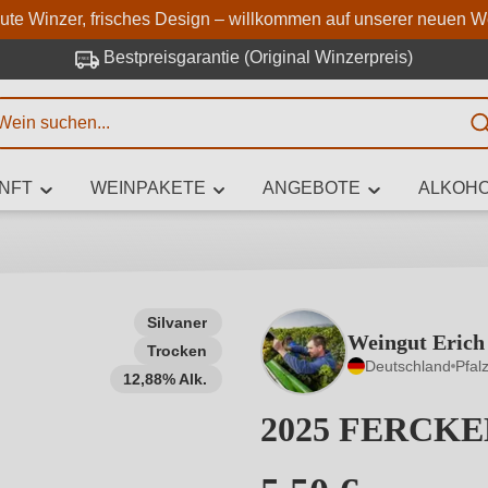
Zum Hauptinhalt springen
Zur Suche springen
Zur Hauptnavigation springe
aute Winzer, frisches Design – willkommen auf unserer neuen W
Bestpreisgarantie (Original Winzerpreis)
E
NFT
WEINPAKETE
ANGEBOTE
ALKOHO
 Zeichen eingeben
Silvaner
Weingut Erich
Trocken
iben Sie, welchen Wein Sie suchen – ob nach Geschmack, Anlass, We
Deutschland
Pfal
Rebsorte, Region, Winzer oder anderen Kriterien.
12,88% Alk.
2025 FERCKEL´