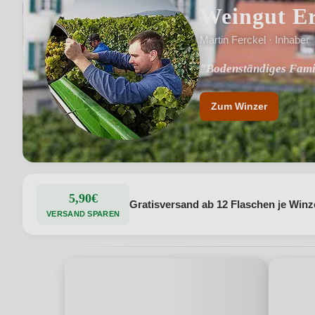
Weingut Er
Martin Ferckel · Inhaber
"Bodenständiges Fami
"Seit 1661 bewirtscha
Zum Winzer
5,90€
Gratisversand ab 12 Flaschen je Winz
VERSAND SPAREN