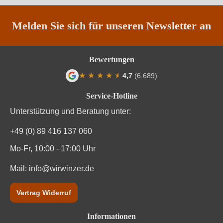
Weinart
Weißwein
Melden Sie sich für unseren Newsletter an
Nährwertangaben
Bewertungen
★
★
★
★
★
★
4,7
(6.689)
Durchschnittliche nährwertangaben
pro 100 ml
Durchschnittliche Bewertung von 4.7 von
Service-Hotline
Brennwert
342 kJ / 82 kcal
Unterstützung und Beratung unter:
Kohlenhydrate
1.5 g
+49 (0) 89 416 137 060
Kohlenhydrate davon Zucker
0 g
Mo-Fr, 10:00 - 17:00 Uhr
Zutaten
Mail:
info@wirwinzer.de
Trauben, Konservierungsstoffe (Sulfite)
Vertrag Widerruf
Informationen