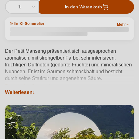
1
In den Warenkorb
Ihr KI-Sommelier
Mehr
Der Petit Manseng präsentiert sich ausgesprochen
aromatisch, mit strohgelber Farbe, sehr intensiven,
fruchtigen Duftnoten (gedörrte Früchte) und mineralischen
Nuancen. Er ist im Gaumen schmackhaft und besticht
durch seine Struktur und angenehme Säure.
Produktdetails anzeigen →
Weiterlesen