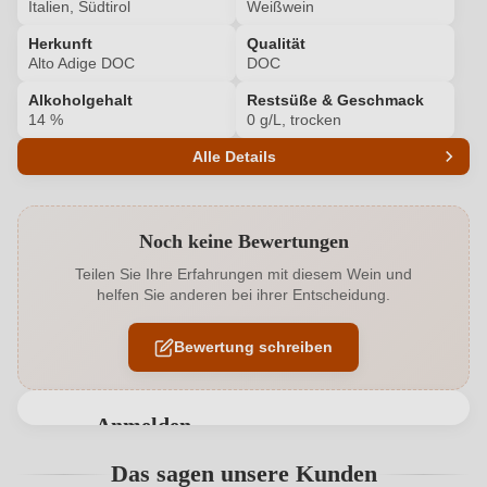
Italien, Südtirol
Weißwein
Herkunft
Qualität
Alto Adige DOC
DOC
Alkoholgehalt
Restsüße & Geschmack
14 %
0 g/L, trocken
Alle Details
Produktnummer
7043736000
Noch keine Bewertungen
Alkoholgehalt in %
14 %
Teilen Sie Ihre Erfahrungen mit diesem Wein und
helfen Sie anderen bei ihrer Entscheidung.
Allergene
Enthält Sulfite
Bewertung schreiben
Ausbau
Barrique
Flaschenverschluss
Drehverschluss
Anmelden
Geographische Angabe
Alto Adige DOC
Bewertungen können nur von angemeldeten
Das sagen unsere Kunden
Benutzern abgegeben werden. Bitte loggen Sie sich