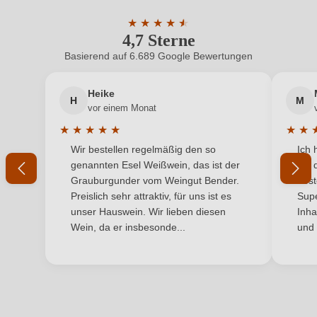
Geschmack
Trocken
ein, oder erstellen Sie einen neuen Account.
★
★
★
★
★
★
4,7 Sterne
Durchschnittliche Bewertung von 4.7 
Hersteller
Franz Haas
Basierend auf 6.689 Google Bewertungen
Neuer Kunde?
Neuer Kunde?
Hersteller
Weingut Franz Haas Srl, Via Villa 6, 39040
adresse
Montan, Italien
Heike
H
M
Ihre E-Mail-Adresse
vor einem Monat
Inhalt
0,75 L
★
★
★
★
★
★
★
Durchschnittliche Bewertung von 5 von 5 Sternen
Durchs
Wir bestellen regelmäßig den so
Ich 
Jahrgang
Ihr Passwort
2024
genannten Esel Weißwein, das ist der
mit 
Grauburgunder vom Weingut Bender.
best
Land
Italien
Ich habe mein Passwort vergessen
Preislich sehr attraktiv, für uns ist es
Supe
unser Hauswein. Wir lieben diesen
Inha
Qualität
DOC
Wein, da er insbesonde...
und 
ANMELDEN
Region
Südtirol
Restzucker in g/L
0 g/L
Säuregehalt in g/L
0 g/L