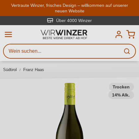
Zum Hauptinhalt springen
Vertraute Winzer, frisches Design – willkommen auf unserer
neuen Website
Weinsuche
Mindestens 3 Zeichen eingeben
Über 4000 Winzer
Beschreiben Sie, welchen Wein
Sie suchen – ob nach Geschmack,
Anlass, Weinnamen, Rebsorte,
Südtirol
Franz Haas
Region, Winzer oder anderen
Kriterien.
Trocken
14% Alk.