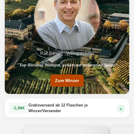
Ralf Bengel · Weingutsleiter
"Filigrane &amp; ausbalancierte Rieslinge aus Bestlagen"
"Top-Riesling-Weingut, gehört zur nationalen Spitze"
Zum Winzer
Gratisversand ab 12 Flaschen je
-5,90€
Winzer/Versender