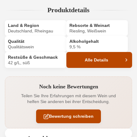
Produktdetails
Land & Region
Rebsorte & Weinart
Deutschland, Rheingau
Riesling, Weißwein
Qualität
Alkoholgehalt
Qualitätswein
9,5 %
Restsüße & Geschmack
Alle Details
42 g/L, süß
Produktnummer
432032000
Noch keine Bewertungen
Alkoholgehalt in %
9,5 %
Teilen Sie Ihre Erfahrungen mit diesem Wein und
helfen Sie anderen bei ihrer Entscheidung.
Allergene
Enthält Sulfite
Bewertung schreiben
Ausbau
Edelstahltank
Bio
EU