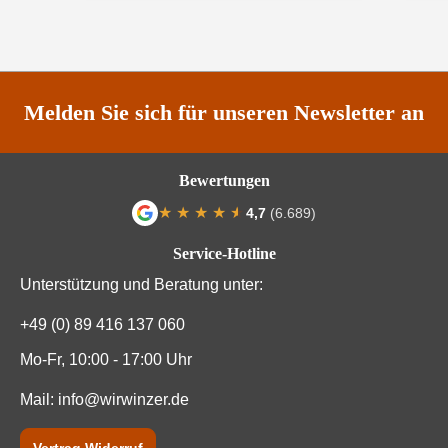
Land
Deutschland
Passt zu
Asiatisch, Käse
Qualität
Qualitätswein
Melden Sie sich für unseren Newsletter an
Rebsorte
Riesling
Bewertungen
Region
Rheingau
★
★
★
★
★
★
4,7
(6.689)
Durchschnittliche Bewertung von 4.7 von
Restzucker in g/L
42 g/L
Service-Hotline
Unterstützung und Beratung unter:
Säuregehalt in g/L
8,2 g/L
+49 (0) 89 416 137 060
Traubenfarbe
Weiß
Mo-Fr, 10:00 - 17:00 Uhr
Vegan
Ja
Mail:
info@wirwinzer.de
Weinart
Weißwein