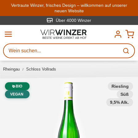
Zum Hauptinhalt springen
Vertraute Winzer, frisches Design – willkommen auf unserer
neuen Website
Weinsuche
Mindestens 3 Zeichen eingeben
Über 4000 Winzer
Beschreiben Sie, welchen Wein
Sie suchen – ob nach Geschmack,
Anlass, Weinnamen, Rebsorte,
Rheingau
Schloss Vollrads
Region, Winzer oder anderen
Kriterien.
Riesling
BIO
Süß
VEGAN
9,5% Alk.