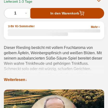
Lieferzeit 1-3 Tage
1
In den Warenkorb
Ihr KI-Sommelier
Mehr
Dieser Riesling besticht mit vollem Fruchtaroma von
gelbem Äpfeln, Weinbergspﬁrsich und weißen Blüten. Mit
seinem ausbalancierten Süße-Säure-Spiel bereitet dieser
Wein wahre Trinkfreude und gehörigen Trinkfluss.
Schmeckt solo oder mit würzig, scharfen Gerichten.
Speiseempfehlung: Sowohl zu scharfen asiatischen
Speisen als auch zu mildem Blauschimmel-Käse eine
Weiterlesen
passende Ergänzung. Gut gekühlt begeistert er auch als
Aperitifvariante.
Produktdetails anzeigen →