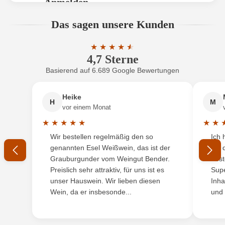
Anmelden
Bio
Ja
Bewertungen können nur von angemeldeten
Das sagen unsere Kunden
Benutzern abgegeben werden. Bitte loggen Sie sich
Bio-Kontrollstelle
DE-ÖKO-006
ein, oder erstellen Sie einen neuen Account.
★
★
★
★
★
★
4,7 Sterne
Durchschnittliche Bewertung von 4.7 
Bio-Kontrollstelle Shop
DE-ÖKO-060
Basierend auf 6.689 Google Bewertungen
Neuer Kunde?
Neuer Kunde?
Flaschenverschluss
Drehverschluss
Heike
H
M
Ihre E-Mail-Adresse
Geschmack
Süß
vor einem Monat
★
★
★
★
★
★
★
Hersteller
Schloss Vollrads
Durchschnittliche Bewertung von 5 von 5 Sternen
Durchs
Wir bestellen regelmäßig den so
Ich 
Ihr Passwort
genannten Esel Weißwein, das ist der
mit 
Hersteller
Weingutsverwaltung Schloss Vollrads KG, Schloss
Grauburgunder vom Weingut Bender.
best
adresse
Vollrads 1, 65375 Oestrich-Winkel, Deutschland
Ich habe mein Passwort vergessen
Preislich sehr attraktiv, für uns ist es
Supe
unser Hauswein. Wir lieben diesen
Inha
Inhalt
0,75 L
Wein, da er insbesonde...
und 
ANMELDEN
Jahrgang
2023