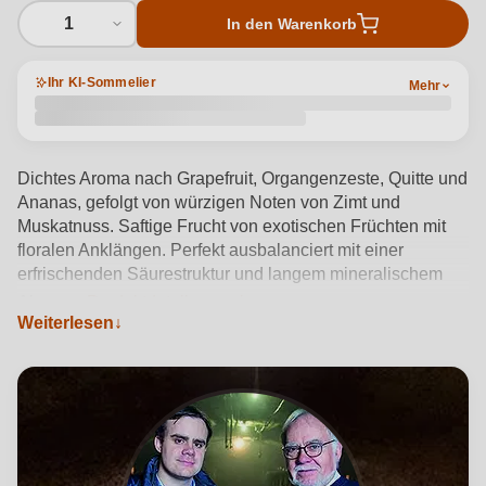
1
In den Warenkorb
Ihr KI-Sommelier
Mehr
Dichtes Aroma nach Grapefruit, Organgenzeste, Quitte und
Ananas, gefolgt von würzigen Noten von Zimt und
Muskatnuss. Saftige Frucht von exotischen Früchten mit
floralen Anklängen. Perfekt ausbalanciert mit einer
erfrischenden Säurestruktur und langem mineralischem
Abgang.
Produktdetails anzeigen →
Weiterlesen