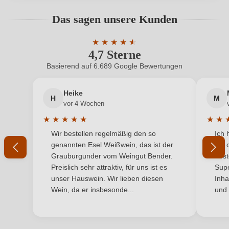
Hersteller
Max Ferd. Richter
Bewertungen können nur von angemeldeten
Das sagen unsere Kunden
Benutzern abgegeben werden. Bitte loggen Sie sich
Hersteller
Weingut Max Ferd. Richter, Hauptstrasse 8 5, 54486
ein, oder erstellen Sie einen neuen Account.
adresse
★
★
★
★
Mülheim/Mosel, Deutschland
★
★
4,7 Sterne
Durchschnittliche Bewertung von 4.7 
Inhalt
0,75 L
Basierend auf 6.689 Google Bewertungen
Neuer Kunde?
Neuer Kunde?
Jahrgang
2023
Heike
H
M
Ihre E-Mail-Adresse
vor 4 Wochen
Land
Deutschland
★
★
★
★
★
★
★
Durchschnittliche Bewertung von 5 von 5 Sternen
Durchs
Wir bestellen regelmäßig den so
Ich 
Ort
Ihr Passwort
Mülheimer Sonnenlay
genannten Esel Weißwein, das ist der
mit 
Grauburgunder vom Weingut Bender.
best
Qualität
Auslese
Ich habe mein Passwort vergessen
Preislich sehr attraktiv, für uns ist es
Supe
unser Hauswein. Wir lieben diesen
Inha
Rebsorte
Riesling
Wein, da er insbesonde...
und 
ANMELDEN
Region
Mosel