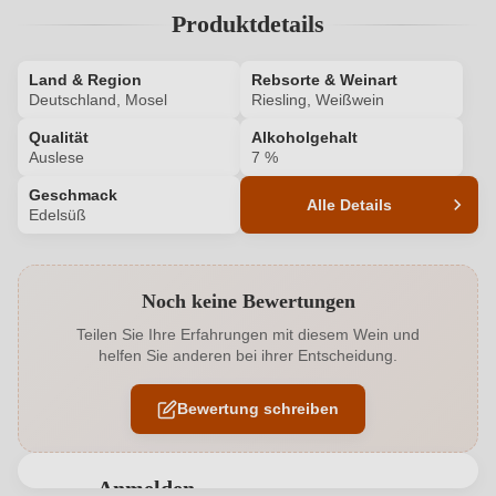
Produktdetails
Land & Region
Rebsorte & Weinart
Deutschland, Mosel
Riesling, Weißwein
Qualität
Alkoholgehalt
Auslese
7 %
Geschmack
Alle Details
Edelsüß
Produktnummer
910013000
Noch keine Bewertungen
Alkoholgehalt in %
7 %
Teilen Sie Ihre Erfahrungen mit diesem Wein und
helfen Sie anderen bei ihrer Entscheidung.
Allergene
Enthält Sulfite
Bewertung schreiben
Ausbau
Großes Holzfass
Geschmack
Edelsüß
Anmelden