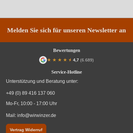
Traubenfarbe
Weiß
Vegan
Ja
Weinart
Weißwein
Melden Sie sich für unseren Newsletter an
Bewertungen
★
★
★
★
★
★
4,7
(6.689)
Durchschnittliche Bewertung von 4.7 von
Service-Hotline
Unterstützung und Beratung unter:
+49 (0) 89 416 137 060
Mo-Fr, 10:00 - 17:00 Uhr
Mail:
info@wirwinzer.de
Vertrag Widerruf