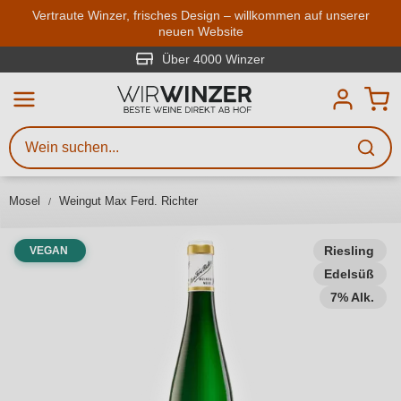
Zum Hauptinhalt springen
Vertraute Winzer, frisches Design – willkommen auf unserer
neuen Website
Weinsuche
Mindestens 3 Zeichen eingeben
Über 4000 Winzer
Beschreiben Sie, welchen Wein
Sie suchen – ob nach Geschmack,
Anlass, Weinnamen, Rebsorte,
Mosel
Weingut Max Ferd. Richter
Region, Winzer oder anderen
Kriterien.
Riesling
VEGAN
Edelsüß
7% Alk.